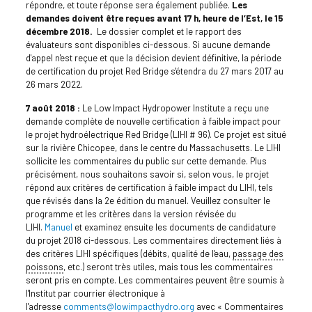
répondre, et toute réponse sera également publiée.
Les
demandes doivent être reçues avant 17 h, heure de l’Est, le 15
décembre 2018.
Le dossier complet et le rapport des
évaluateurs sont disponibles ci-dessous. Si aucune demande
d'appel n'est reçue et que la décision devient définitive, la période
de certification du projet Red Bridge s'étendra du 27 mars 2017 au
26 mars 2022.
7 août 2018 :
Le Low Impact Hydropower Institute a reçu une
demande complète de nouvelle certification à faible impact pour
le projet hydroélectrique Red Bridge (LIHI # 96). Ce projet est situé
sur la rivière Chicopee, dans le centre du Massachusetts. Le LIHI
sollicite les commentaires du public sur cette demande. Plus
précisément, nous souhaitons savoir si, selon vous, le projet
répond aux critères de certification à faible impact du LIHI, tels
que révisés dans la 2e édition du manuel. Veuillez consulter le
programme et les critères dans la version révisée du
LIHI.
Manuel
et examinez ensuite les documents de candidature
du projet 2018 ci-dessous. Les commentaires directement liés à
des critères LIHI spécifiques (débits, qualité de l'eau,
passage des
poissons
, etc.) seront très utiles, mais tous les commentaires
seront pris en compte. Les commentaires peuvent être soumis à
l'Institut par courrier électronique à
l'adresse
comments@lowimpacthydro.org
avec « Commentaires