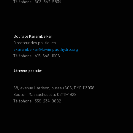
Téléphone : 603-842-5834
Sourate Karambelkar
Directeur des politiques
skarambelkar@lowimpacthydro.org
Téléphone : 415-548-1006
Adresse postale:
68, avenue Harrison, bureau 605, PMB 113938
Boston, Massachusetts 02111-1929
Téléphone : 339-234-9882