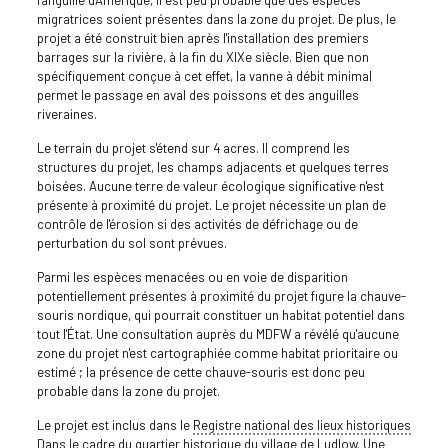
migratrices soient présentes dans la zone du projet. De plus, le
projet a été construit bien après l'installation des premiers
barrages sur la rivière, à la fin du XIXe siècle. Bien que non
spécifiquement conçue à cet effet, la vanne à débit minimal
permet le passage en aval des poissons et des anguilles
riveraines.
Le terrain du projet s'étend sur 4 acres. Il comprend les
structures du projet, les champs adjacents et quelques terres
boisées. Aucune terre de valeur écologique significative n'est
présente à proximité du projet. Le projet nécessite un plan de
contrôle de l'érosion si des activités de défrichage ou de
perturbation du sol sont prévues.
Parmi les espèces menacées ou en voie de disparition
potentiellement présentes à proximité du projet figure la chauve-
souris nordique, qui pourrait constituer un habitat potentiel dans
tout l'État. Une consultation auprès du MDFW a révélé qu'aucune
zone du projet n'est cartographiée comme habitat prioritaire ou
estimé ; la présence de cette chauve-souris est donc peu
probable dans la zone du projet.
Le projet est inclus dans le
Registre national des lieux historiques
Dans le cadre du quartier historique du village de Ludlow. Une