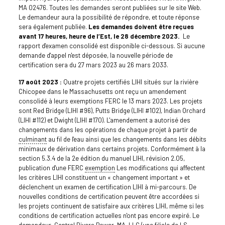
MA 02476. Toutes les demandes seront publiées sur le site Web.
Le demandeur aura la possibilité de répondre, et toute réponse
sera également publiée.
Les demandes doivent être reçues
avant 17 heures, heure de l’Est, le 28 décembre 2023.
Le
rapport d'examen consolidé est disponible ci-dessous. Si aucune
demande d'appel n'est déposée, la nouvelle période de
certification sera du 27 mars 2023 au 26 mars 2033.
17 août 2023 :
Quatre projets certifiés LIHI situés sur la rivière
Chicopee dans le Massachusetts ont reçu un amendement
consolidé à leurs exemptions FERC le 13 mars 2023. Les projets
sont Red Bridge (LIHI #96), Putts Bridge (LIHI #102), Indian Orchard
(LIHI #112) et Dwight (LIHI #170). L'amendement a autorisé des
changements dans les opérations de chaque projet à partir de
culminant
au fil de l'eau ainsi que les changements dans les débits
minimaux de dérivation dans certains projets. Conformément à la
section 5.3.4 de la 2e édition du manuel LIHI, révision 2.05,
publication d'une FERC
exemption
Les modifications qui affectent
les critères LIHI constituent un « changement important » et
déclenchent un examen de certification LIHI à mi-parcours. De
nouvelles conditions de certification peuvent être accordées si
les projets continuent de satisfaire aux critères LIHI, même si les
conditions de certification actuelles n'ont pas encore expiré. Le
demandeur, Central Rivers Power, MA, LLC (une filiale de LS