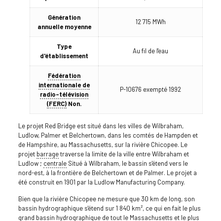
Génération
12 715 MWh
annuelle moyenne
Type
Au fil de l'eau
d'établissement
Fédération
internationale de
P-10676 exempté 1992
radio-télévision
(FERC)
Non.
Le projet Red Bridge est situé dans les villes de Wilbraham,
Ludlow, Palmer et Belchertown, dans les comtés de Hampden et
de Hampshire, au Massachusetts, sur la rivière Chicopee. Le
projet
barrage
traverse la limite de la ville entre Wilbraham et
Ludlow ;
centrale
Situé à Wilbraham, le bassin s'étend vers le
nord-est, à la frontière de Belchertown et de Palmer. Le projet a
été construit en 1901 par la Ludlow Manufacturing Company.
Bien que la rivière Chicopee ne mesure que 30 km de long, son
bassin hydrographique s'étend sur 1 840 km², ce qui en fait le plus
grand bassin hydrographique de tout le Massachusetts et le plus