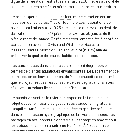
digue de la rue Alden) est située à environ 200 mètres au nord de
la digue du chemin de fer et s'étend vers le nord-est sur environ
Le projet opère dans un
au fil de l'eau
mode et met en eau un
réservoir de 185 acres.
Mise en fourrière
Les fluctuations de
niveau sont limitées à +/- 0,25 pied. Le projet prévoit un débit de
dérivation minimal de 237 pi³/s du 1er avril au 30 juin, et de 100
pi³/s le reste de l'année. Ce régime d'écoulement a été élaboré en
consultation avec le US Fish and Wildlife Service et la
Massachusetts Division of Fish and Wildlife (MDFW) afin de
préserver la qualité de l'eau et l'habitat des poissons.
Les eaux situées dans la zone du projet sont dégradées en
termes de plantes aquatiques envahissantes. Le Département de
la protection de l'environnement du Massachusetts a confirmé
que le projet n'est pas responsable de ces dégradations, sous
réserve d'un échantillonnage de confirmation.
Le bassin versant de la rivière Chicopee ne fait actuellement
l'objet d'aucune mesure de gestion des poissons migrateurs.
L'anguille d'Amérique est la seule espèce migratrice présente
dans tout le réseau hydrographique de la rivière Chicopee. Les
barrages en aval créent un obstacle au passage en amont pour
les poissons.
poisson anadrome
Espèces. À l'exception de
l'anguille d'Amérique, il est peu probable que des espèces