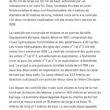
de 90 cm de large sur 60 cm de haut, actionnée par un
mécanisme à vis sans fin. Deux conduites forcées en acier,
fonctionnelles et deux non fonctionnelles, de 4 mètres de
diamètre et 30 mètres de long, mènent sous terre à la centrale.
Les deux conduites inutilisables ont été mises hors service en
1938.
La centrale est construite en briques et en pierres de taille.
L'équipement d'origine, datant d'environ 1901, comprenait des
roues hydrauliques horizontales et des générateurs à 40 cycles.
Les roues hydrauliques d'origine des unités n° 1 et n° 2 ont été
mises hors service en 1938. La centrale comprend des puits pour
les unités n° 1 et n° 2, actuellement en exploitation, à l'extrémité
nord, et pour les unités n° 3 et n° 4, en exploitation, à l'extrémité
sud. Le projet a une puissance installée totale de 4,5 MW. Les
eaux des deux unités en exploitation se déversent dans le canal
de fuite par deux biefs. Ce canal s'étend sur 223 mètres en
direction sud jusqu'à son point de retour dans la rivière Chicopee.
Les digues de contrôle des crues sont situées le long de la rive
nord-est du bassin de retenue, à environ 450 mètres en amont du
barrage. La première digue (appelée digue du chemin de fer) est
en terre et mesure environ 18 mètres de large à sa base, 15
mètres de long et 3 mètres de haut. La seconde digue (appelée