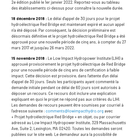
2e édition publié le 1er janvier 2022. Reportez-vous au tableau
des établissements ci-dessus pour connaître la nouvelle durée.
18 décembre 2018 :
Le délai d'appel de 30 jours pour le projet
hydroélectrique Red Bridge est maintenant expiré et aucun appel
n'a été déposé. Par conséquent, la décision préliminaire est
désormais définitive et le projet hydroélectrique Red Bridge a été
approuvé pour une nouvelle période de cinq ans, à compter du 27
mars 2017 et jusqu'au 26 mars 2022.
15 novembre 2018 :
Le Low Impact Hydropower Institute (LIHI) a
approuvé provisoirement le projet hydroélectrique de Red Bridge
pour une nouvelle période de cinq ans de certification à faible
impact. Cette décision est provisoire, dans l'attente d'un délai
d'appel de 30 jours. Seuls les participants ayant commenté la
demande initiale pendant ce délai de 60 jours sont autorisés à
déposer un recours. Ce recours doit inclure une explication
expliquant en quoi le projet ne répond pas aux critères du LIHI.
Les demandes de recours peuvent être soumises par courriel à
l'adresse suivante :
comments@lowimpacthydro.org
avec
« Projet hydroélectrique Red Bridge » en objet, ou par courrier
adressé au Low Impact Hydropower Institute, 329 Massachusetts
Ave, Suite 2, Lexington, MA 02420. Toutes les demandes seront
publiées sur le site web. Le demandeur aura la possibilité de