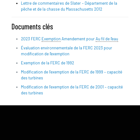
Lettre de commentaires de Slater – Département de la
pêche et de la chasse du Massachusetts 2012
Documents clés
2023 FERC
Exemption
Amendement pour
Au fil de l'eau
Évaluation environnementale de la FERC 2023 pour
modification de l'exemption
Exemption de la FERC de 1992
Modification de l’exemption de la FERC de 1999 – capacité
des turbines
Modification de l’exemption de la FERC de 2001 – capacité
des turbines