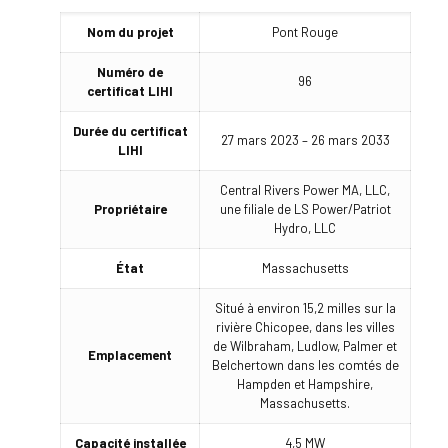
Nom du projet
Pont Rouge
Numéro de
96
certificat LIHI
Durée du certificat
27 mars 2023 – 26 mars 2033
LIHI
Central Rivers Power MA, LLC,
Propriétaire
une filiale de LS Power/Patriot
Hydro, LLC
État
Massachusetts
Situé à environ 15,2 milles sur la
rivière Chicopee, dans les villes
de Wilbraham, Ludlow, Palmer et
Emplacement
Belchertown dans les comtés de
Hampden et Hampshire,
Massachusetts.
Capacité installée
4,5 MW