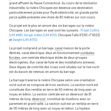
grand affluent du fleuve Connecticut. Au cours de la révolution
industrielle, la rivière Chicopee est devenue une destination
particulièrement prisée pour l'hydroélectricité, en grande partie
parce qu'elle présente une chute de 80 mètres sur son cours.
Ce projet est le plus en amont des six barrages sur la rivière
Chicopee. Les barrages en aval sont les suivants :
Projet Collins
(LIHI #88)
,
Verger indien (LIHI #112)
, Chicopee Falls (FERC n° 6522)
et
Dwight (LIHI #170)
.
Le projet comprend un barrage,
canal
maison de la porte
d'entrée, canal électrique, deux en fonctionnement
conduites
forcées
, une centrale électrique dotée de deux groupes
électrogènes, d'un canal de fuite et des installations annexes.
Deux digues de contrôle des crues sont situées sur la rive nord-
est du bassin de retenue, en amont du barrage.
Le barrage traverse la rivière Chicopee selon une orientation
nord-sud et se compose de trois sections. La section nord est
constituée d'un remblai en terre de 50 mètres de long avec un
noyau en béton. La section centrale est un déversoir de 91
mètres de long.
déversoir
, constitué de moellons avec un
parement en granit taillé. La section sud est un remblai en terre
de 110 mètres de long avec un noyau en béton. La hauteur