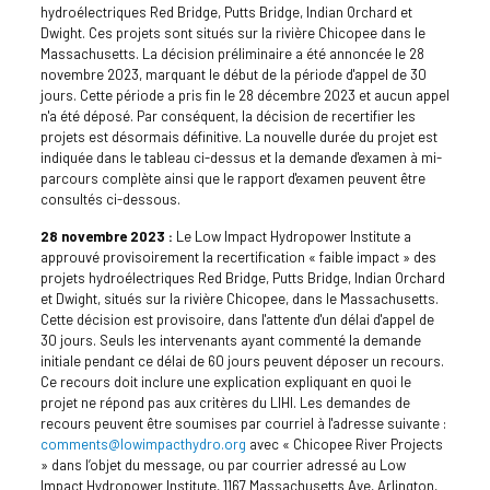
hydroélectriques Red Bridge, Putts Bridge, Indian Orchard et
Dwight. Ces projets sont situés sur la rivière Chicopee dans le
Massachusetts. La décision préliminaire a été annoncée le 28
novembre 2023, marquant le début de la période d'appel de 30
jours. Cette période a pris fin le 28 décembre 2023 et aucun appel
n'a été déposé. Par conséquent, la décision de recertifier les
projets est désormais définitive. La nouvelle durée du projet est
indiquée dans le tableau ci-dessus et la demande d'examen à mi-
parcours complète ainsi que le rapport d'examen peuvent être
consultés ci-dessous.
28 novembre 2023 :
Le Low Impact Hydropower Institute a
approuvé provisoirement la recertification « faible impact » des
projets hydroélectriques Red Bridge, Putts Bridge, Indian Orchard
et Dwight, situés sur la rivière Chicopee, dans le Massachusetts.
Cette décision est provisoire, dans l'attente d'un délai d'appel de
30 jours. Seuls les intervenants ayant commenté la demande
initiale pendant ce délai de 60 jours peuvent déposer un recours.
Ce recours doit inclure une explication expliquant en quoi le
projet ne répond pas aux critères du LIHI. Les demandes de
recours peuvent être soumises par courriel à l'adresse suivante :
comments@lowimpacthydro.org
avec « Chicopee River Projects
» dans l’objet du message, ou par courrier adressé au Low
Impact Hydropower Institute, 1167 Massachusetts Ave, Arlington,