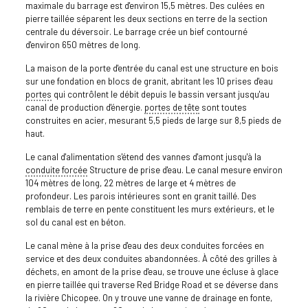
maximale du barrage est d'environ 15,5 mètres. Des culées en
pierre taillée séparent les deux sections en terre de la section
centrale du déversoir. Le barrage crée un bief contourné
d'environ 650 mètres de long.
La maison de la porte d'entrée du canal est une structure en bois
sur une fondation en blocs de granit, abritant les 10 prises d'eau
portes
qui contrôlent le débit depuis le bassin versant jusqu'au
canal de production d'énergie.
portes de tête
sont toutes
construites en acier, mesurant 5,5 pieds de large sur 8,5 pieds de
haut.
Le canal d'alimentation s'étend des vannes d'amont jusqu'à la
conduite forcée
Structure de prise d'eau. Le canal mesure environ
104 mètres de long, 22 mètres de large et 4 mètres de
profondeur. Les parois intérieures sont en granit taillé. Des
remblais de terre en pente constituent les murs extérieurs, et le
sol du canal est en béton.
Le canal mène à la prise d'eau des deux conduites forcées en
service et des deux conduites abandonnées. À côté des grilles à
déchets, en amont de la prise d'eau, se trouve une écluse à glace
en pierre taillée qui traverse Red Bridge Road et se déverse dans
la rivière Chicopee. On y trouve une vanne de drainage en fonte,