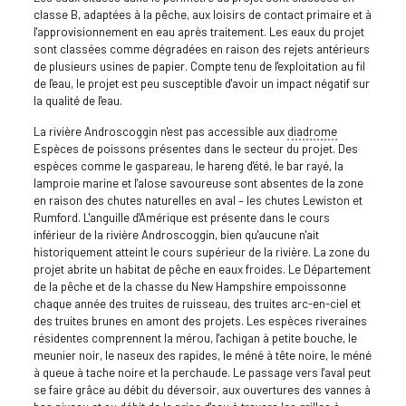
classe B, adaptées à la pêche, aux loisirs de contact primaire et à
l'approvisionnement en eau après traitement. Les eaux du projet
sont classées comme dégradées en raison des rejets antérieurs
de plusieurs usines de papier. Compte tenu de l'exploitation au fil
de l'eau, le projet est peu susceptible d'avoir un impact négatif sur
la qualité de l'eau.
La rivière Androscoggin n'est pas accessible aux
diadrome
Espèces de poissons présentes dans le secteur du projet. Des
espèces comme le gaspareau, le hareng d'été, le bar rayé, la
lamproie marine et l'alose savoureuse sont absentes de la zone
en raison des chutes naturelles en aval – les chutes Lewiston et
Rumford. L'anguille d'Amérique est présente dans le cours
inférieur de la rivière Androscoggin, bien qu'aucune n'ait
historiquement atteint le cours supérieur de la rivière. La zone du
projet abrite un habitat de pêche en eaux froides. Le Département
de la pêche et de la chasse du New Hampshire empoissonne
chaque année des truites de ruisseau, des truites arc-en-ciel et
des truites brunes en amont des projets. Les espèces riveraines
résidentes comprennent la mérou, l'achigan à petite bouche, le
meunier noir, le naseux des rapides, le méné à tête noire, le méné
à queue à tache noire et la perchaude. Le passage vers l'aval peut
se faire grâce au débit du déversoir, aux ouvertures des vannes à