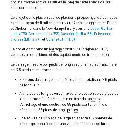
projets hydroélectriques situés le long de cette rivière de 286
kilomètres de long.
Le projet est le plus en aval de plusieurs projets hydroélectriques
dans un rayon de 11 milles de la rivière Androscoggin entre Berlin
et Shelburne, dans le New Hampshire, y compris
Upper Gorham
(LIHI #175)
,
Gorham (LIHI #153)
,
Cascade (LIHI #188)
,
Puissance
croisée (LIHI #174)
, et
Scierie (LIHI #173)
.
Le projet comprend un
barrage
construit à l'origine en 1903,
centrale
, trois turbines et des équipements de transmission.
Le barrage mesure 551 pieds de long avec une hauteur maximale
de 17,5 pieds et est composé de :
Sections de barrage sans débordement totalisant 146 pieds
de longueur.
A171 pieds de long
déversoir
avec une section de 83 pieds de
long surmontée d'une hauteur de 9 pieds
tableaux
d'affichage
et une section de 88 pieds contenant trois
déchets de 25 pieds de large
portes
.
Une écluse de 27 pieds de large adjacente aux vannes de
décharge, contrôlée par une vanne de 19 pieds de large.