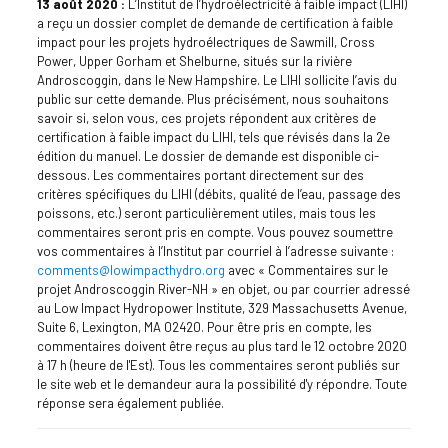
13 août 2020 :
L’Institut de l’hydroélectricité à faible impact (LIHI)
a reçu un dossier complet de demande de certification à faible
impact pour les projets hydroélectriques de Sawmill, Cross
Power, Upper Gorham et Shelburne, situés sur la rivière
Androscoggin, dans le New Hampshire. Le LIHI sollicite l’avis du
public sur cette demande. Plus précisément, nous souhaitons
savoir si, selon vous, ces projets répondent aux critères de
certification à faible impact du LIHI, tels que révisés dans la 2e
édition du manuel. Le dossier de demande est disponible ci-
dessous. Les commentaires portant directement sur des
critères spécifiques du LIHI (débits, qualité de l’eau, passage des
poissons, etc.) seront particulièrement utiles, mais tous les
commentaires seront pris en compte. Vous pouvez soumettre
vos commentaires à l’Institut par courriel à l’adresse suivante :
comments@lowimpacthydro.org
avec « Commentaires sur le
projet Androscoggin River-NH » en objet, ou par courrier adressé
au Low Impact Hydropower Institute, 329 Massachusetts Avenue,
Suite 6, Lexington, MA 02420. Pour être pris en compte, les
commentaires doivent être reçus au plus tard le 12 octobre 2020
à 17 h (heure de l'Est). Tous les commentaires seront publiés sur
le site web et le demandeur aura la possibilité d'y répondre. Toute
réponse sera également publiée.