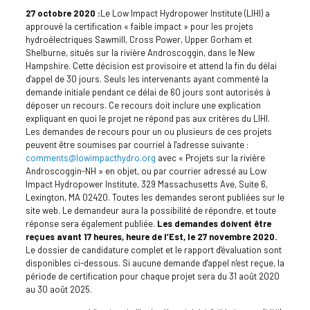
27 octobre 2020 :
Le Low Impact Hydropower Institute (LIHI) a
approuvé la certification « faible impact » pour les projets
hydroélectriques Sawmill, Cross Power, Upper Gorham et
Shelburne, situés sur la rivière Androscoggin, dans le New
Hampshire. Cette décision est provisoire et attend la fin du délai
d'appel de 30 jours. Seuls les intervenants ayant commenté la
demande initiale pendant ce délai de 60 jours sont autorisés à
déposer un recours. Ce recours doit inclure une explication
expliquant en quoi le projet ne répond pas aux critères du LIHI.
Les demandes de recours pour un ou plusieurs de ces projets
peuvent être soumises par courriel à l'adresse suivante :
comments@lowimpacthydro.org
avec « Projets sur la rivière
Androscoggin-NH » en objet, ou par courrier adressé au Low
Impact Hydropower Institute, 329 Massachusetts Ave, Suite 6,
Lexington, MA 02420. Toutes les demandes seront publiées sur le
site web. Le demandeur aura la possibilité de répondre, et toute
réponse sera également publiée.
Les demandes doivent être
reçues avant 17 heures, heure de l’Est, le 27 novembre 2020.
Le dossier de candidature complet et le rapport d'évaluation sont
disponibles ci-dessous. Si aucune demande d'appel n'est reçue, la
période de certification pour chaque projet sera du 31 août 2020
au 30 août 2025.