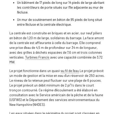
Un bâtiment de 17 pieds de long sur 14 pieds de large abritant
les contrôleurs de porte situés sur l'île adjacente au mur de
l'écluse.
Un mur de soutènement en béton de 95 pieds de long situé
entre l'écluse et la centrale électrique.
La centrale est construite en briques et en acier, sur neuf piliers
en béton de 1,20 m de large, solidaires du barrage. La face amont
de la centrale est affleurante à celle du barrage. Elle comprend
une prise d'eau de 4,5 m de profondeur sur 34 m de longueur,
avec des grilles à déchets espacées de 7,6 cm et trois colonnes
verticales.
Turbines Francis
avec une capacité combinée de 3,72
MW.
Le projet fonctionne dans un quasi-
au fil de l'eau
Le projet prévoit
un mode de gestion et la mise en eau d'un réservoir de 250 acres.
Le niveau de la retenue peut fluctuer sur une plage de 6 pouces.
Le projet prévoit un débit minimum de 2 pi³/s dans le court
tronçon contourné. Ce régime d'écoulement a été élaboré en
consultation avec le Service américain de la pêche et de la faune
(USFWS) et le Département des services environnementaux du
New Hampshire (NHDES).
Les eaux situées dans le périmètre du projet sont classées en