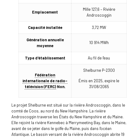
Mille 127,6 – Rivière
Emplacement
Androscoggin
Capacité installée
3,72 MW
Génération annuelle
10 914 MWh
moyenne
Type d'établissement
Au fil de l'eau
Shelburne P-2300
Fédération
internationale de radio-
Émis en 2025, expire le
télévision (FERC)
Non.
31/08/2065
Le projet Shelburne est situé sur la rivière Androscoggin, dans le
comté de Coos, au nord du New Hampshire. La rivière
Androscoggin traverse les États du New Hampshire et du Maine.
Elle rejoint la rivière Kennebec à Merrymeeting Bay, dans le Maine,
avant de se jeter dans le golfe du Maine, puis dans l'océan
Atlantique. Le bassin versant de la rivière Androscoggin abrite 19