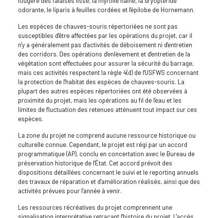
fougère des falaises lisse, la myrtille naine, la dryoptéride
odorante, le liparis à feuilles cordées et l'épilobe de Hornemann.
Les espèces de chauves-souris répertoriées ne sont pas
susceptibles d'être affectées par les opérations du projet, car il
n'y a généralement pas d'activités de déboisement ni d'entretien
des corridors. Des opérations d'enlèvement et d'entretien de la
végétation sont effectuées pour assurer la sécurité du barrage,
mais ces activités respectent la règle 4(d) de l'USFWS concernant
la protection de l'habitat des espèces de chauves-souris. La
plupart des autres espèces répertoriées ont été observées à
proximité du projet, mais les opérations au fil de l'eau et les
limites de fluctuation des retenues atténuent tout impact sur ces
espèces.
La zone du projet ne comprend aucune ressource historique ou
culturelle connue. Cependant, le projet est régi par un accord
programmatique (AP), conclu en concertation avec le Bureau de
préservation historique de l'État. Cet accord prévoit des
dispositions détaillées concernant le suivi et le reporting annuels
des travaux de réparation et d'amélioration réalisés, ainsi que des
activités prévues pour l'année à venir.
Les ressources récréatives du projet comprennent une
signalisation interprétative retraçant l'histoire du projet. L'accès