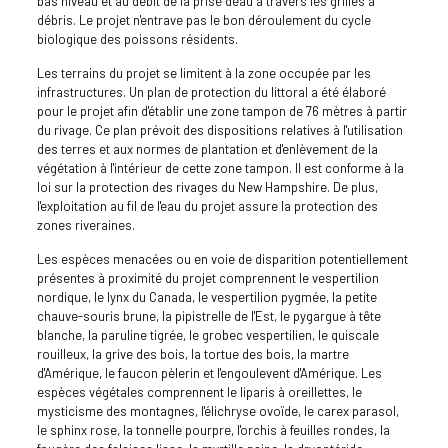
bas niveau et au débit de la prise d'eau à travers les grilles à
débris. Le projet n'entrave pas le bon déroulement du cycle
biologique des poissons résidents.
Les terrains du projet se limitent à la zone occupée par les
infrastructures. Un plan de protection du littoral a été élaboré
pour le projet afin d'établir une zone tampon de 76 mètres à partir
du rivage. Ce plan prévoit des dispositions relatives à l'utilisation
des terres et aux normes de plantation et d'enlèvement de la
végétation à l'intérieur de cette zone tampon. Il est conforme à la
loi sur la protection des rivages du New Hampshire. De plus,
l'exploitation au fil de l'eau du projet assure la protection des
zones riveraines.
Les espèces menacées ou en voie de disparition potentiellement
présentes à proximité du projet comprennent le vespertilion
nordique, le lynx du Canada, le vespertilion pygmée, la petite
chauve-souris brune, la pipistrelle de l'Est, le pygargue à tête
blanche, la paruline tigrée, le grobec vespertilien, le quiscale
rouilleux, la grive des bois, la tortue des bois, la martre
d'Amérique, le faucon pèlerin et l'engoulevent d'Amérique. Les
espèces végétales comprennent le liparis à oreillettes, le
mysticisme des montagnes, l'élichryse ovoïde, le carex parasol,
le sphinx rose, la tonnelle pourpre, l'orchis à feuilles rondes, la