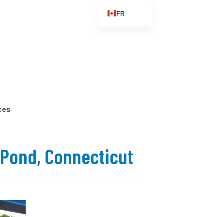
FR
EN
ES
ZH
ZH_CN
ces
e Pond, Connecticut