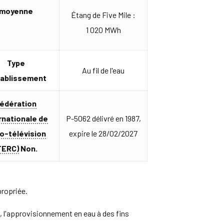
moyenne
Étang de Five Mile :
1 020 MWh
Type
Au fil de l'eau
tablissement
édération
rnationale de
P-5062 délivré en 1987,
io-télévision
expire le 28/02/2027
FERC)
Non.
propriée.
e, l'approvisionnement en eau à des fins