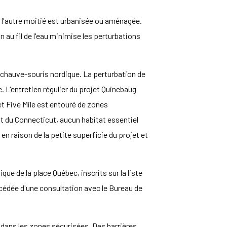
ue l'autre moitié est urbanisée ou aménagée.
n au fil de l'eau minimise les perturbations
 chauve-souris nordique. La perturbation de
 L'entretien régulier du projet Quinebaug
et Five Mile est entouré de zones
tat du Connecticut, aucun habitat essentiel
en raison de la petite superficie du projet et
ue de la place Québec, inscrits sur la liste
récédée d'une consultation avec le Bureau de
nt dans les zones sécurisées. Des barrières