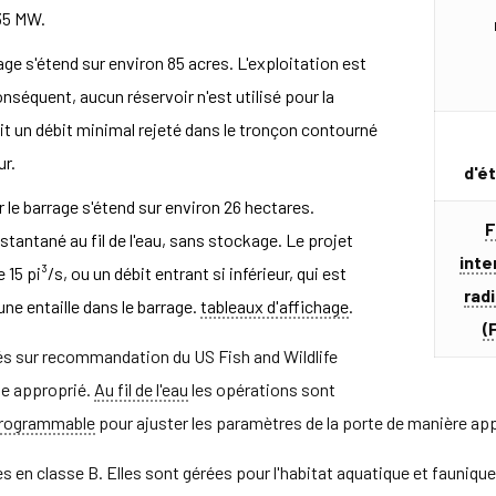
35 MW.
age s'étend sur environ 85 acres. L'exploitation est
nséquent, aucun réservoir n'est utilisé pour la
oit un débit minimal rejeté dans le tronçon contourné
ur.
d'é
r le barrage s'étend sur environ 26 hectares.
F
antané au fil de l'eau, sans stockage. Le projet
inte
15 pi³/s, ou un débit entrant si inférieur, qui est
rad
une entaille dans le barrage.
tableaux d'affichage
.
(
s sur recommandation du US Fish and Wildlife
ue approprié.
Au fil de l'eau
les opérations sont
 programmable
pour ajuster les paramètres de la porte de manière ap
s en classe B. Elles sont gérées pour l'habitat aquatique et fauniqu