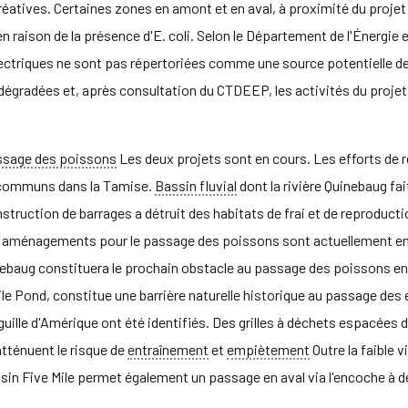
 récréatives. Certaines zones en amont et en aval, à proximité du pro
 en raison de la présence d'E. coli. Selon le Département de l'Énergie
ctriques ne sont pas répertoriées comme une source potentielle de c
gradées et, après consultation du CTDEEP, les activités du projet n
ssage des poissons
Les deux projets sont en cours. Les efforts de r
s communs dans la Tamise.
Bassin fluvial
dont la rivière Quinebaug fa
onstruction de barrages a détruit des habitats de frai et de reproduction
Des aménagements pour le passage des poissons sont actuellement e
uinebaug constituera le prochain obstacle au passage des poissons e
e Mile Pond, constitue une barrière naturelle historique au passage 
ille d'Amérique ont été identifiés. Des grilles à déchets espacées d
atténuent le risque de
entraînement
et
empiètement
Outre la faible 
in Five Mile permet également un passage en aval via l'encoche à d