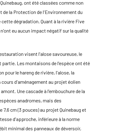
jet Quinebaug, ont été classées comme non
 et de la Protection de l'Environnement du
ette dégradation. Quant à la rivière Five
'ont eu aucun impact négatif sur la qualité
estauration visent l'alose savoureuse, le
it partie. Les montaisons de l'espèce ont été
 pour le hareng de rivière, l'alose, la
n cours d'aménagement au projet éolien
n amont. Une cascade à l'embouchure de la
des espèces anadromes, mais des
e 7,6 cm (3 pouces) au projet Quinebaug et
vitesse d'approche, inférieure à la norme
ébit minimal des panneaux de déversoir,