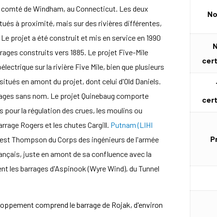
s le comté de Windham, au Connecticut. Les deux
No
tués à proximité, mais sur des rivières différentes,
Le projet a été construit et mis en service en 1990
ages construits vers 1885. Le projet Five-Mile
cert
lectrique sur la rivière Five Mile, bien que plusieurs
situés en amont du projet, dont celui d'Old Daniels.
arrages sans nom. Le projet Quinebaug comporte
cert
s pour la régulation des crues, les moulins ou
barrage Rogers et les chutes Cargill.
Putnam (LIHI
P
 West Thompson du Corps des ingénieurs de l'armée
Français, juste en amont de sa confluence avec la
vent les barrages d'Aspinook (Wyre Wind), du Tunnel
oppement comprend le barrage de Rojak, d'environ