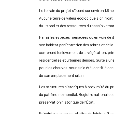
Le terrain du projet s'étend sur environ 1,6 
Aucune terre de valeur écologique significativ
du littoral et des ressources du bassin versa
Parmi les espèces menacées ou en voie de di
son habitat par l'entretien des arbres et de
comprend l'enlèvement de la végétation, princ
résidentielles et urbaines denses. Suite à un
pour les chauves-souris n'a été identifié dans
de son emplacement urbain.
Les structures historiques à proximité du pro
du patrimoine mondial.
Registre national des
préservation historique de l'État.
Il n'existe aucune installation de loisirs off