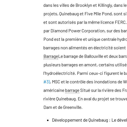
dans les villes de Brooklyn et Killingly, dan
projets, Quinebaug et Five Mile Pond, sont si
et sont autorisés par la même licence FERC. 
par Diamond Power Corporation, sur des barr
Pond est la première et unique centrale hydroé
barrages non alimentés en électricité soient 
Barrage
Le barrage de Ballouville et deux b
plusieurs barrages en amont, certains utilisé
l'hydroélectricité. Parmi ceux-ci figurent le 
#3)
, MSC et le contrôle des inondations de
américaine
barrage
Situé sur la rivière des 
rivière Quinebaug. En aval du projet se trou
Dam et de Greenville.
Développement de Quinebaug : Le dével