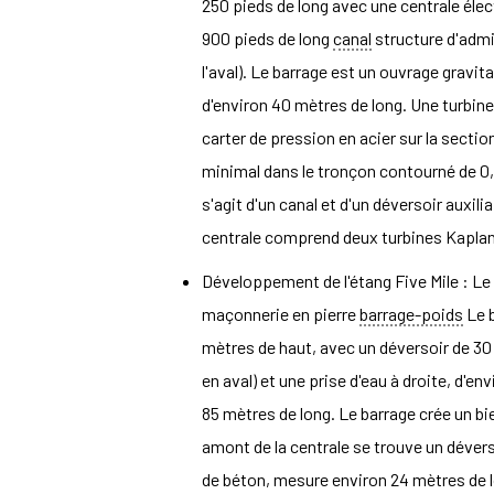
250 pieds de long avec une centrale élec
900 pieds de long
canal
structure d'admi
l'aval). Le barrage est un ouvrage gravit
d'environ 40 mètres de long. Une turbine à
carter de pression en acier sur la sectio
minimal dans le tronçon contourné de 
s'agit d'un canal et d'un déversoir auxil
centrale comprend deux turbines Kapla
Développement de l'étang Five Mile : Le
maçonnerie en pierre
barrage-poids
Le b
mètres de haut, avec un déversoir de 30
en aval) et une prise d'eau à droite, d'e
85 mètres de long. Le barrage crée un bi
amont de la centrale se trouve un déver
de béton, mesure environ 24 mètres de l