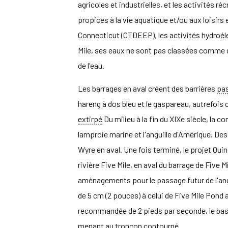
agricoles et industrielles, et les activités
propices à la vie aquatique et/ou aux loisirs
Connecticut (CTDEEP), les activités hydroéle
Mile, ses eaux ne sont pas classées comme dé
de l'eau.
Les barrages en aval créent des barrières
pa
hareng à dos bleu et le gaspareau, autrefoi
extirpé
Du milieu à la fin du XIXe siècle, la c
lamproie marine et l'anguille d'Amérique. 
Wyre en aval. Une fois terminé, le projet Q
rivière Five Mile, en aval du barrage de Fiv
aménagements pour le passage futur de l'angu
de 5 cm (2 pouces) à celui de Five Mile Pond 
recommandée de 2 pieds par seconde, le bass
menant au tronçon contourné.