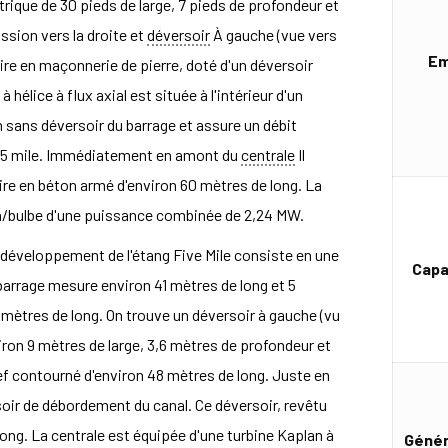
trique de 30 pieds de large, 7 pieds de profondeur et
ssion vers la droite et
déversoir
À gauche (vue vers
Em
aire en maçonnerie de pierre, doté d'un déversoir
 hélice à flux axial est située à l'intérieur d'un
n sans déversoir du barrage et assure un débit
0,5 mile. Immédiatement en amont du
centrale
Il
iaire en béton armé d'environ 60 mètres de long. La
n/bulbe d'une puissance combinée de 2,24 MW.
 développement de l'étang Five Mile consiste en une
Capa
arrage mesure environ 41 mètres de long et 5
 mètres de long. On trouve un déversoir à gauche (vu
nviron 9 mètres de large, 3,6 mètres de profondeur et
ef contourné d'environ 48 mètres de long. Juste en
soir de débordement du canal. Ce déversoir, revêtu
ong. La centrale est équipée d'une turbine Kaplan à
Génér