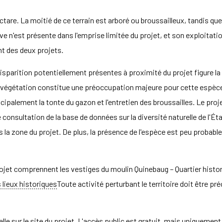
hectare. La moitié de ce terrain est arboré ou broussailleux, tandis q
e n'est présente dans l'emprise limitée du projet, et son exploitatio
nt des deux projets.
sparition potentiellement présentes à proximité du projet figure la
 la végétation constitue une préoccupation majeure pour cette espèce.
ipalement la tonte du gazon et l'entretien des broussailles. Le proj
e consultation de la base de données sur la diversité naturelle de l'É
 la zone du projet. De plus, la présence de l'espèce est peu probable 
jet comprennent les vestiges du moulin Quinebaug – Quartier historiq
 lieux historiques
Toute activité perturbant le territoire doit être p
icielle sur le site du projet. L'accès public est gratuit, mais uniqueme