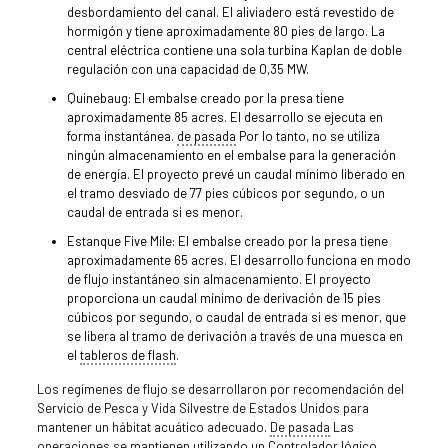
desbordamiento del canal. El aliviadero está revestido de
hormigón y tiene aproximadamente 80 pies de largo. La
central eléctrica contiene una sola turbina Kaplan de doble
regulación con una capacidad de 0,35 MW.
Quinebaug: El embalse creado por la presa tiene
aproximadamente 85 acres. El desarrollo se ejecuta en
forma instantánea.
de pasada
Por lo tanto, no se utiliza
ningún almacenamiento en el embalse para la generación
de energía. El proyecto prevé un caudal mínimo liberado en
el tramo desviado de 77 pies cúbicos por segundo, o un
caudal de entrada si es menor.
Estanque Five Mile: El embalse creado por la presa tiene
aproximadamente 65 acres. El desarrollo funciona en modo
de flujo instantáneo sin almacenamiento. El proyecto
proporciona un caudal mínimo de derivación de 15 pies
cúbicos por segundo, o caudal de entrada si es menor, que
se libera al tramo de derivación a través de una muesca en
el
tableros de flash
.
Los regímenes de flujo se desarrollaron por recomendación del
Servicio de Pesca y Vida Silvestre de Estados Unidos para
mantener un hábitat acuático adecuado.
De pasada
Las
operaciones se mantienen utilizando un
Controlador lógico