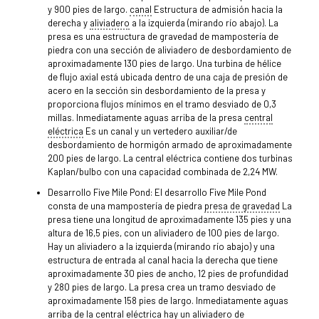
y 900 pies de largo.
canal
Estructura de admisión hacia la
derecha y
aliviadero
a la izquierda (mirando río abajo). La
presa es una estructura de gravedad de mampostería de
piedra con una sección de aliviadero de desbordamiento de
aproximadamente 130 pies de largo. Una turbina de hélice
de flujo axial está ubicada dentro de una caja de presión de
acero en la sección sin desbordamiento de la presa y
proporciona flujos mínimos en el tramo desviado de 0,3
millas. Inmediatamente aguas arriba de la presa
central
eléctrica
Es un canal y un vertedero auxiliar/de
desbordamiento de hormigón armado de aproximadamente
200 pies de largo. La central eléctrica contiene dos turbinas
Kaplan/bulbo con una capacidad combinada de 2,24 MW.
Desarrollo Five Mile Pond: El desarrollo Five Mile Pond
consta de una mampostería de piedra
presa de gravedad
La
presa tiene una longitud de aproximadamente 135 pies y una
altura de 16,5 pies, con un aliviadero de 100 pies de largo.
Hay un aliviadero a la izquierda (mirando río abajo) y una
estructura de entrada al canal hacia la derecha que tiene
aproximadamente 30 pies de ancho, 12 pies de profundidad
y 280 pies de largo. La presa crea un tramo desviado de
aproximadamente 158 pies de largo. Inmediatamente aguas
arriba de la central eléctrica hay un aliviadero de