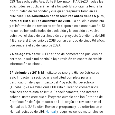
329 Massachusetts Ave, Suite 6, Lexington, MA 02420. Todas las
solicitudes se publicarán en el sitio web. El solicitante tendrá la
oportunidad de responder y cualquier respuesta también se
publicará.
Las solicitudes deben recibirse antes de las 5 p. m.,
hora del Este, el 1 de diciembre de 2019.
La solicitud completa
y el informe de los revisores están disponibles a continuación. Si
no se reciben solicitudes de apelación y la decisión se vuelve
definitiva, el plazo de certificación del proyecto (pendiente de LIHI
#166) será el 21 de junio de 2019 por un período de cinco (5) años,
que vencerá el 20 de junio de 2024.
24 de agosto de 2019:
El período de comentarios públicos ha
cerrado, la solicitud continúa bajo revisión en espera de recibir
información adicional.
24 de junio de 2019:
El Instituto de Energía Hidroeléctrica de
Bajo Impacto ha recibido una solicitud completa para la
Certificación de Bajo Impacto del Proyecto Hidroeléctrico
Quinebaug – Five Mile Pond. LIHI está buscando comentarios
públicos sobre esta solicitud. Específicamente, nos interesa
saber si usted cree que el Proyecto cumple con los Criterios de
Certificación de Bajo Impacto de LIHI, según se revisaron en el
Manual de la 2.ª Edición. Revise el programa y los criterios en el
Manual revisado de LIHI.
Manual
y luego revise los materiales de