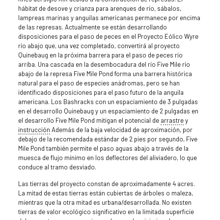
hábitat de desove y crianza para arenques de río, sábalos,
lampreas marinas y anguilas americanas permanece por encima
de las represas. Actualmente se están desarrollando
disposiciones para el paso de peces en el Proyecto Eólico Wyre
río abajo que, una vez completado, convertirá al proyecto
Quinebaug en la próxima barrera para el paso de peces río
arriba. Una cascada en la desembocadura del río Five Mile río
abajo de la represa Five Mile Pond forma una barrera histórica
natural para el paso de especies anádromas, pero se han
identificado disposiciones para el paso futuro de la anguila
americana. Los Bashracks con un espaciamiento de 3 pulgadas
en el desarrollo Quinebaug y un espaciamiento de 2 pulgadas en
el desarrollo Five Mile Pond mitigan el potencial de
arrastre
y
instrucción
Además de la baja velocidad de aproximación, por
debajo de la recomendada estándar de 2 pies por segundo, Five
Mile Pond también permite el paso aguas abajo a través de la
muesca de flujo mínimo en los deflectores del aliviadero, lo que
conduce al tramo desviado.
Las tierras del proyecto constan de aproximadamente 4 acres.
La mitad de estas tierras están cubiertas de árboles o maleza,
mientras que la otra mitad es urbana/desarrollada. No existen
tierras de valor ecológico significativo en la limitada superficie