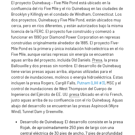
El proyecto Quinebaug – Five Mile Pond está ubicado en la
confluencia del río Five Mile y el río Quinebaug en las ciudades de
Brooklyn y Killingly en el condado de Windham, Connecticut. Los
dos proyectos, Quinebaug y Five Mile Pond, están ubicados muy
cerca, pero en ríos diferentes, y están autorizados bajo la misma
licencia de la FERC. El proyecto fue construido y comenzó a
funcionar en 1990 por Diamond Power Corporation en represas
construidas originalmente alrededor de 1885. El proyecto Five-
Mile Pond es la primera y única instalación hidroeléctrica en el río
Five Mile, aunque varias represas sin energía se encuentran
aguas arriba del proyecto, incluida Old Daniels.
Presa
, la presa
Ballouville y dos presas sin nombre. El desarrollo de Quinebaug
tiene varias presas aguas arriba, algunas utilizadas para el
control de inundaciones, molinos o energía hidroeléctrica. Estas
incluyen la presa Rogers, Cargill Falls,
Putnam (LIHI #3)
, MSC y el
control de inundaciones de West Thompson del Cuerpo de
Ingenieros del Ejército de EE. UU.
presa
Ubicado en el río French,
justo aguas arriba de su confluencia con el río Quinebaug. Aguas
abajo del desarrollo se encuentran las presas Aspinook (Wyre
Wind), Tunnel Dam y Greenville.
Desarrollo de Quinebaug: El desarrollo consiste en la presa
Rojak, de aproximadamente 250 pies de largo con una
central eléctrica de 30 pies de ancho, 7 pies de profundidad