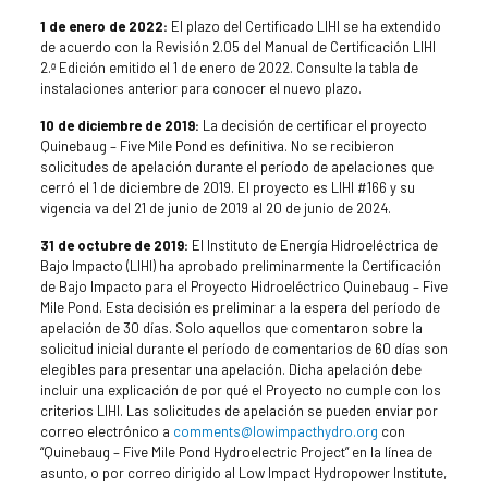
1 de enero de 2022:
El plazo del Certificado LIHI se ha extendido
de acuerdo con la Revisión 2.05 del Manual de Certificación LIHI
2.ª Edición emitido el 1 de enero de 2022. Consulte la tabla de
instalaciones anterior para conocer el nuevo plazo.
10 de diciembre de 2019:
La decisión de certificar el proyecto
Quinebaug – Five Mile Pond es definitiva. No se recibieron
solicitudes de apelación durante el período de apelaciones que
cerró el 1 de diciembre de 2019. El proyecto es LIHI #166 y su
vigencia va del 21 de junio de 2019 al 20 de junio de 2024.
31 de octubre de 2019:
El Instituto de Energía Hidroeléctrica de
Bajo Impacto (LIHI) ha aprobado preliminarmente la Certificación
de Bajo Impacto para el Proyecto Hidroeléctrico Quinebaug – Five
Mile Pond. Esta decisión es preliminar a la espera del período de
apelación de 30 días. Solo aquellos que comentaron sobre la
solicitud inicial durante el período de comentarios de 60 días son
elegibles para presentar una apelación. Dicha apelación debe
incluir una explicación de por qué el Proyecto no cumple con los
criterios LIHI. Las solicitudes de apelación se pueden enviar por
correo electrónico a
comments@lowimpacthydro.org
con
“Quinebaug – Five Mile Pond Hydroelectric Project” en la línea de
asunto, o por correo dirigido al Low Impact Hydropower Institute,