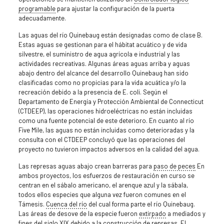
programable
para ajustar la configuración de la puerta
adecuadamente.
Las aguas del río Quinebaug están designadas como de clase B.
Estas aguas se gestionan para el hábitat acuático y de vida
silvestre, el suministro de agua agrícola e industrial y las
actividades recreativas. Algunas áreas aguas arriba y aguas
abajo dentro del alcance del desarrollo Quinebaug han sido
clasificadas como no propicias para la vida acuática y/o la
recreación debido a la presencia de E. coli. Según el
Departamento de Energía y Protección Ambiental de Connecticut
(CTDEEP), las operaciones hidroeléctricas no están incluidas
como una fuente potencial de este deterioro. En cuanto al río
Five Mile, las aguas no están incluidas como deterioradas y la
consulta con el CTDEEP concluyó que las operaciones del
proyecto no tuvieron impactos adversos en la calidad del agua.
Las represas aguas abajo crean barreras para
paso de peces
En
ambos proyectos, los esfuerzos de restauración en curso se
centran en el sábalo americano, el arenque azul y la sábala,
todos ellos especies que alguna vez fueron comunes en el
Támesis.
Cuenca del río
del cual forma parte el río Quinebaug.
Las áreas de desove de la especie fueron
extirpado
a mediados y
fines del siglo XIX debido a la construcción de represas. El