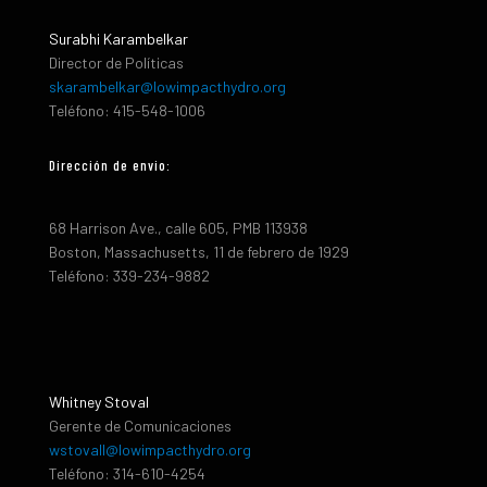
Surabhi Karambelkar
Director de Políticas
skarambelkar@lowimpacthydro.org
Teléfono: 415-548-1006
Dirección de envio:
68 Harrison Ave., calle 605, PMB 113938
Boston, Massachusetts, 11 de febrero de 1929
Teléfono: 339-234-9882
Whitney Stoval
Gerente de Comunicaciones
wstovall@lowimpacthydro.org
Teléfono: 314-610-4254