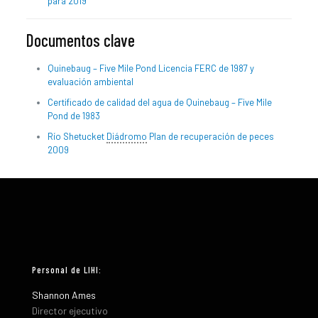
para 2019
Documentos clave
Quinebaug – Five Mile Pond Licencia FERC de 1987 y
evaluación ambiental
Certificado de calidad del agua de Quinebaug – Five Mile
Pond de 1983
Río Shetucket
Diádromo
Plan de recuperación de peces
2009
Personal de LIHI:
Shannon Ames
Director ejecutivo