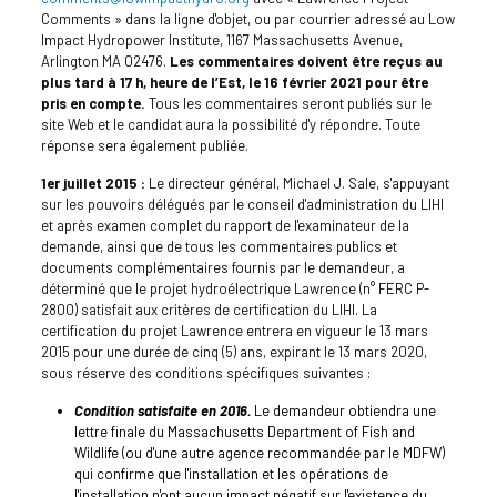
Comments » dans la ligne d'objet, ou par courrier adressé au Low
Impact Hydropower Institute, 1167 Massachusetts Avenue,
Arlington MA 02476.
Les commentaires doivent être reçus au
plus tard à 17 h, heure de l’Est, le 16 février 2021 pour être
pris en compte.
Tous les commentaires seront publiés sur le
site Web et le candidat aura la possibilité d'y répondre. Toute
réponse sera également publiée.
1er juillet 2015 :
Le directeur général, Michael J. Sale, s'appuyant
sur les pouvoirs délégués par le conseil d'administration du LIHI
et après examen complet du rapport de l'examinateur de la
demande, ainsi que de tous les commentaires publics et
documents complémentaires fournis par le demandeur, a
déterminé que le projet hydroélectrique Lawrence (n° FERC P-
2800) satisfait aux critères de certification du LIHI. La
certification du projet Lawrence entrera en vigueur le 13 mars
2015 pour une durée de cinq (5) ans, expirant le 13 mars 2020,
sous réserve des conditions spécifiques suivantes :
Condition satisfaite en 2016.
Le demandeur obtiendra une
lettre finale du Massachusetts Department of Fish and
Wildlife (ou d'une autre agence recommandée par le MDFW)
qui confirme que l'installation et les opérations de
l'installation n'ont aucun impact négatif sur l'existence du