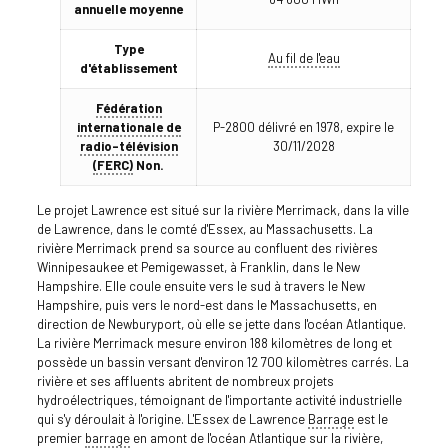
annuelle moyenne
Type
Au fil de l'eau
d'établissement
Fédération
internationale de
P-2800 délivré en 1978, expire le
radio-télévision
30/11/2028
(FERC)
Non.
Le projet Lawrence est situé sur la rivière Merrimack, dans la ville
de Lawrence, dans le comté d'Essex, au Massachusetts. La
rivière Merrimack prend sa source au confluent des rivières
Winnipesaukee et Pemigewasset, à Franklin, dans le New
Hampshire. Elle coule ensuite vers le sud à travers le New
Hampshire, puis vers le nord-est dans le Massachusetts, en
direction de Newburyport, où elle se jette dans l'océan Atlantique.
La rivière Merrimack mesure environ 188 kilomètres de long et
possède un bassin versant d'environ 12 700 kilomètres carrés. La
rivière et ses affluents abritent de nombreux projets
hydroélectriques, témoignant de l'importante activité industrielle
qui s'y déroulait à l'origine. L'Essex de Lawrence
Barrage
est le
premier
barrage
en amont de l'océan Atlantique sur la rivière,