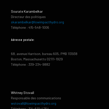
Sourate Karambelkar
Directeur des politiques
skarambelkar@lowimpacthydro.org
Téléphone : 415-548-1006
Adresse postale:
68, avenue Harrison, bureau 605, PMB 113938
Boston, Massachusetts 02111-1929
Téléphone : 339-234-9882
Whitney Stovall
Responsable des communications
wstovall@lowimpacthydro.org
Téléphone : 314-610-4254