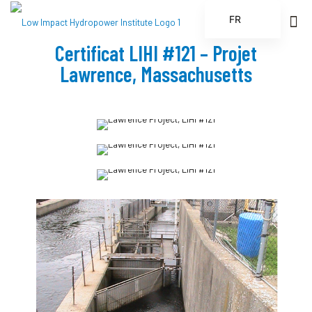
FR
EN
Certificat LIHI #121 – Projet
ES
Lawrence, Massachusetts
ZH
ZH_CN