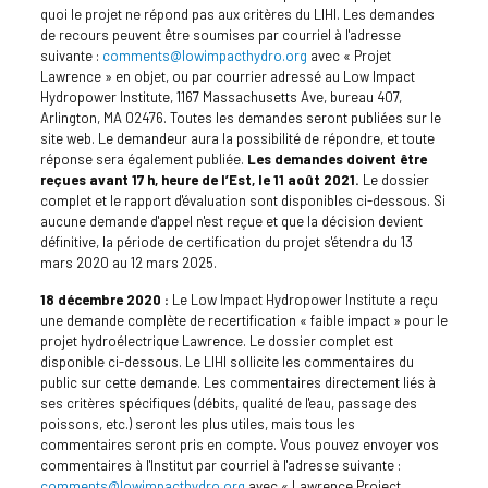
quoi le projet ne répond pas aux critères du LIHI. Les demandes
de recours peuvent être soumises par courriel à l'adresse
suivante :
comments@lowimpacthydro.org
avec « Projet
Lawrence » en objet, ou par courrier adressé au Low Impact
Hydropower Institute, 1167 Massachusetts Ave, bureau 407,
Arlington, MA 02476. Toutes les demandes seront publiées sur le
site web. Le demandeur aura la possibilité de répondre, et toute
réponse sera également publiée.
Les demandes doivent être
reçues avant 17 h, heure de l’Est, le 11 août 2021.
Le dossier
complet et le rapport d'évaluation sont disponibles ci-dessous. Si
aucune demande d'appel n'est reçue et que la décision devient
définitive, la période de certification du projet s'étendra du 13
mars 2020 au 12 mars 2025.
18 décembre 2020 :
Le Low Impact Hydropower Institute a reçu
une demande complète de recertification « faible impact » pour le
projet hydroélectrique Lawrence. Le dossier complet est
disponible ci-dessous. Le LIHI sollicite les commentaires du
public sur cette demande. Les commentaires directement liés à
ses critères spécifiques (débits, qualité de l'eau, passage des
poissons, etc.) seront les plus utiles, mais tous les
commentaires seront pris en compte. Vous pouvez envoyer vos
commentaires à l'Institut par courriel à l'adresse suivante :
comments@lowimpacthydro.org
avec « Lawrence Project