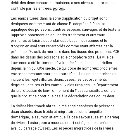
débit des deux canaux est maintenu à ses niveaux historiques et
contrôlé par les entrées.
portes
.
Les eaux situées dans la zone d'application du projet sont
désignées comme étant de classe B, adaptées à l'habitat
aquatique des poissons, d'autres espèces sauvages et du biote, à
l'approvisionnement en eau après traitement et aux eaux
primaires et
loisirs secondaires
Le bassin de retenue et le
tronçon en aval sont répertoriés comme étant affectés par la
présence d'E. coli, de mercure dans les tissus des poissons,
PCB
dans les tissus des poissons et le phosphore total. La ville de
Lawrence a été fortement développée à des fins industrielles
depuis la fin du XIXe siècle, ce qui pose de nombreux problèmes
environnementaux pour ses cours d'eau. Les causes probables
incluent les rejets illicites d'eaux usées, les débordements
d'égouts unitaires et les eaux pluviales urbaines. Le Département
de la protection de l'environnement du Massachusetts a conclu
que le projet ne contribue pas à la dégradation des cours d'eau.
La rivière Merrimack abrite un mélange d'espèces de poissons
d'eau chaude, d'eau froide et migratoires, dont l'anguille
d'Amérique, le saumon atlantique, l'alose savoureuse et le hareng
de rivière. L'esturgeon à museau court est également présent en
aval du barrage d'Essex. Les espèces migratrices de la rivière