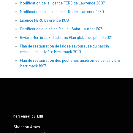
Modification de la licence FERC de Lawrence 2007
Modification de la licence FERC de Lawrence 1980
Licence FERC Lawrence 1978
Certificat de qualité de l'eau du Saint-Laurent 1978
Rivière Merrimack
Diadrome
Plan global de pêche 2021
Plan de restauration de l'alose savoureuse du bassin
versant de la rivière Merrimack 2010
Plan de restauration des pêcheries anadromes de la rivière
Merrimack 1997
Personnel du LIHI :
Shannon Ames