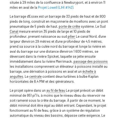
située à 29 miles de la confluence à Newburyport, et à environ 11
miles en aval de la
Projet Lowell (LIHI #142)
.
Le barrage d'Essex est un barrage de 33 pieds de haut et de 900
pieds de long, construit en maçonnerie de moellons avec un pont
pneumatique de 5 pieds de haut.
porte de crête
système. Le Sud
Canal
mesure environ 35 pieds de large et 10 pieds de
profondeur, prenant naissance au sud
pilier
Le canal Nord, d'une
largeur d'environ 29 mètres et d'une profondeur de 4,5 mètres,
prend sa source à la culée nord du barrage et longe la rivière en
aval du barrage sur une distance d'environ 1 600 mètres, se
déversant dans la rivière Spicket, laquelle se jette ensuite
immédiatement dans la rivière Merrimack.
passage des poissons
les installations comprennent un élévateur à poissons installé au
barrage, une dérivation à poissons en aval et un
échelle à
anguilles
. Le
centrale
contient deux turbines à bulbe Kaplan
horizontales de 8,4 MW et des générateurs.
Le projet opère dans un
au fil de l'eau
Le projet prévoit un débit
minimal de 951 pi³/s, à moins que le niveau d'eau du réservoir ne
soit ramené sous la crête du barrage. À partir de ce moment, le
débit minimal doit être égal au débit entrant. Cependant, le projet
fonctionnant au fil de l'eau, grâce à un système de régulation
automatique du niveau des bassins, dépasse cette exigence. Le