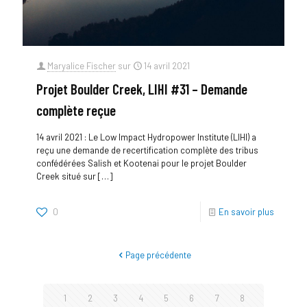
Maryalice Fischer
sur
14 avril 2021
Projet Boulder Creek, LIHI #31 – Demande
complète reçue
14 avril 2021 : Le Low Impact Hydropower Institute (LIHI) a
reçu une demande de recertification complète des tribus
confédérées Salish et Kootenai pour le projet Boulder
Creek situé sur
[…]
0
En savoir plus
Page précédente
1
2
3
4
5
6
7
8