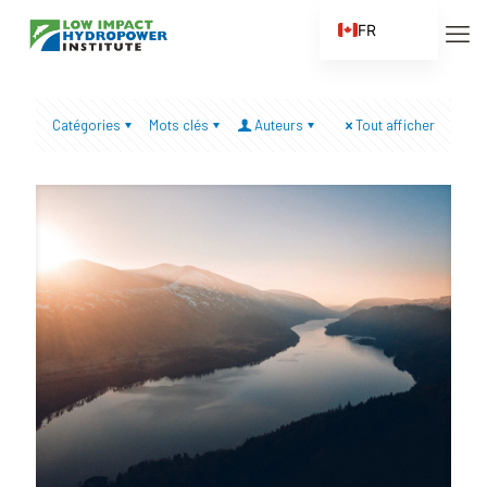
FR
EN
ES
Catégories
Mots clés
Auteurs
Tout afficher
ZH
ZH_CN