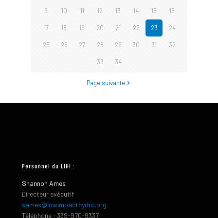
9
10
11
12
13
14
15
16
17
18
19
20
21
22
23
24
25
26
27
28
29
30
31
32
33
34
Page suivante
Personnel du LIHI :
Shannon Ames
Directeur exécutif
sames@lowimpacthydro.org
Téléphone : 339-970-9337