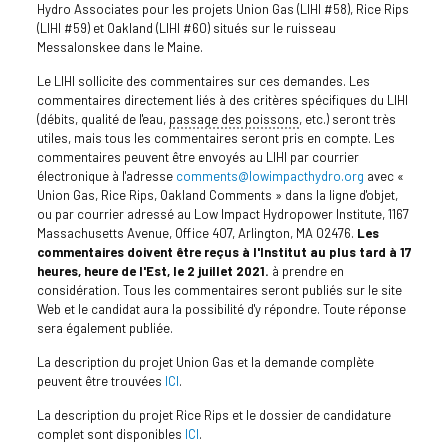
Hydro Associates pour les projets Union Gas (LIHI #58), Rice Rips
(LIHI #59) et Oakland (LIHI #60) situés sur le ruisseau
Messalonskee dans le Maine.
Le LIHI sollicite des commentaires sur ces demandes. Les
commentaires directement liés à des critères spécifiques du LIHI
(débits, qualité de l'eau,
passage des poissons
, etc.) seront très
utiles, mais tous les commentaires seront pris en compte. Les
commentaires peuvent être envoyés au LIHI par courrier
électronique à l'adresse
comments@lowimpacthydro.org
avec «
Union Gas, Rice Rips, Oakland Comments » dans la ligne d'objet,
ou par courrier adressé au Low Impact Hydropower Institute, 1167
Massachusetts Avenue, Office 407, Arlington, MA 02476.
Les
commentaires doivent être reçus à l'Institut au plus tard à 17
heures, heure de l'Est, le 2 juillet 2021.
à prendre en
considération. Tous les commentaires seront publiés sur le site
Web et le candidat aura la possibilité d'y répondre. Toute réponse
sera également publiée.
La description du projet Union Gas et la demande complète
peuvent être trouvées
ICI
.
La description du projet Rice Rips et le dossier de candidature
complet sont disponibles
ICI
.