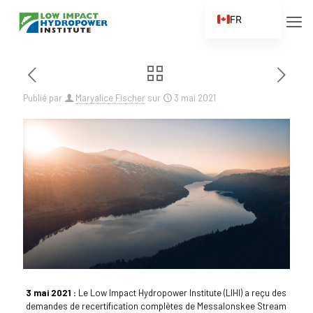
FR
EN
ES
ZH
Publié par
Maryalice Fischer
sur
3 mai 2021
ZH_CN
3 mai 2021 :
Le Low Impact Hydropower Institute (LIHI) a reçu des
demandes de recertification complètes de Messalonskee Stream