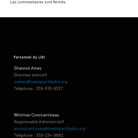
Les commentaires sont fermés.
Personnel du LIHI :
Shannon Ames
Directeur exécutif
sames@lowimpacthydro.org
Téléphone : 339-970-9337
Whitman Constantineau
Responsable Administratif
wconstantineau@lowimpacthydro.org
Téléphone : 339-234-9882