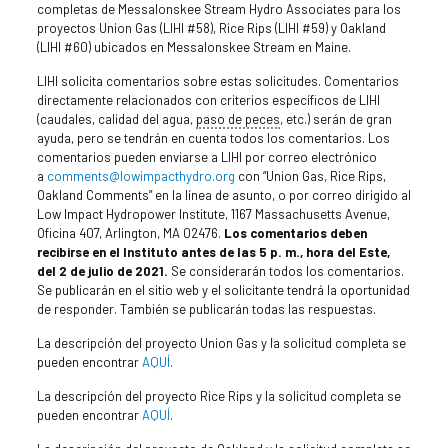
completas de Messalonskee Stream Hydro Associates para los
proyectos Union Gas (LIHI #58), Rice Rips (LIHI #59) y Oakland
(LIHI #60) ubicados en Messalonskee Stream en Maine.
LIHI solicita comentarios sobre estas solicitudes. Comentarios
directamente relacionados con criterios específicos de LIHI
(caudales, calidad del agua,
paso de peces
, etc.) serán de gran
ayuda, pero se tendrán en cuenta todos los comentarios. Los
comentarios pueden enviarse a LIHI por correo electrónico
a
comments@lowimpacthydro.org
con “Union Gas, Rice Rips,
Oakland Comments” en la línea de asunto, o por correo dirigido al
Low Impact Hydropower Institute, 1167 Massachusetts Avenue,
Oficina 407, Arlington, MA 02476.
Los comentarios deben
recibirse en el Instituto antes de las 5 p. m., hora del Este,
del 2 de julio de 2021.
Se considerarán todos los comentarios.
Se publicarán en el sitio web y el solicitante tendrá la oportunidad
de responder. También se publicarán todas las respuestas.
La descripción del proyecto Union Gas y la solicitud completa se
pueden encontrar
AQUÍ
.
La descripción del proyecto Rice Rips y la solicitud completa se
pueden encontrar
AQUÍ
.