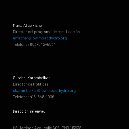
María Alice Fisher
Director del programa de certificación
mfischer@lowimpacthydro.org
Teléfono: 603-842-5834
Surabhi Karambelkar
Director de Políticas
skarambelkar@lowimpacthydro.org
Teléfono: 415-548-1006
Dirección de envio:
68 Harrison Ave., calle 605, PMB 113938