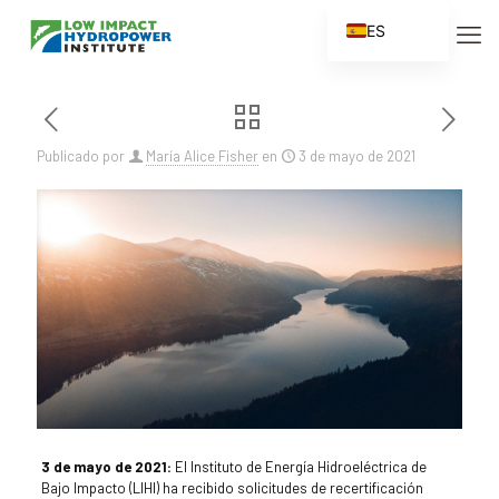
ES
EN
FR
ZH
Publicado por
María Alice Fisher
en
3 de mayo de 2021
ZH_CN
3 de mayo de 2021:
El Instituto de Energía Hidroeléctrica de
Bajo Impacto (LIHI) ha recibido solicitudes de recertificación