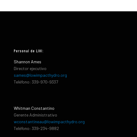
Personal de LIHI:
Shannon Ames
Director ejecutivo
sames@lowimpacthydro.org
Teléfono: 339-970-9337
Whitman Constantino
Gerente Administrativo
wconstantineau@lowimpacthydro.org
Teléfono: 339-234-9882