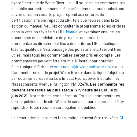
hydroélectrique de White River. Le LIHI sollicite les commentaires
du public sur cette demande. Plus précisément, nous souhaitons
savoir si, selon vous, le projet répond aux critères de
certification à faible impact du LIHI, tels que révisés dans la 2e
édition du manuel. Veuillez consulter le programme et les critères
dans la version révisée du LIHI.
Manuel
et examinez ensuite les
documents de candidature du projet ci-dessous. Les
commentaires directement liés à des critères LIHI spécifiques
(débits, qualité de l'eau,
passage des poissons
, etc.) seront très
utiles, mais tous les commentaires seront pris en compte. Les
commentaires peuvent être soumis à l'Institut par courrier
électronique à l'adresse
comments@lowimpacthydro.org
avec «
Commentaires sur le projet White River » dans la ligne d'objet, ou
par courrier adressé au Low Impact Hydropower Institute, 1167
Massachusetts Avenue, Arlington, MA 02476.
Les commentaires
doivent être reçus au plus tard à 17 h, heure de l'Est, le 26
juin 2021.
à prendre en considération. Tous les commentaires
seront publiés sur le site Web et le candidat aura la possibilité d'y
répondre. Toute réponse sera également publiée.
La description du projet et l'application peuvent être trouvées
ICI
.