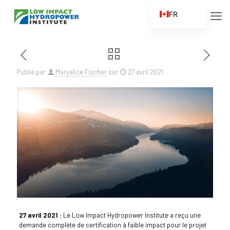
FR
EN
ES
ZH
Publié par
Maryalice Fischer
sur
27 avril 2021
ZH_CN
27 avril 2021 :
Le Low Impact Hydropower Institute a reçu une
demande complète de certification à faible impact pour le projet