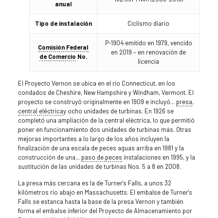
anual
Tipo de instalación
Ciclismo diario
P-1904 emitido en 1979, vencido
Comisión Federal
en 2019 – en renovación de
de Comercio
No.
licencia
El Proyecto Vernon se ubica en el río Connecticut, en los
condados de Cheshire, New Hampshire y Windham, Vermont. El
proyecto se construyó originalmente en 1909 e incluyó...
presa
,
central eléctrica
y ocho unidades de turbinas. En 1926 se
completó una ampliación de la central eléctrica, lo que permitió
poner en funcionamiento dos unidades de turbinas más. Otras
mejoras importantes a lo largo de los años incluyen la
finalización de una escala de peces aguas arriba en 1981 y la
construcción de una...
paso de peces
instalaciones en 1995, y la
sustitución de las unidades de turbinas Nos. 5 a 8 en 2008.
La presa más cercana es la de Turner's Falls, a unos 32
kilómetros río abajo en Massachusetts. El embalse de Turner's
Falls se estanca hasta la base de la presa Vernon y también
forma el embalse inferior del Proyecto de Almacenamiento por