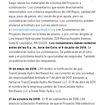
luego revise los materiales de solicitud del Proyecto a
continuación. Los comentarios que estén directamente
relacionados con criterios específicos de LIHI (flujos, calidad del
agua, paso de peces, etc.) serán de gran ayuda, pero se
considerarán todos los comentarios. Los comentarios pueden
enviarse al Instituto por correo electrónico
a
comments@lowimpacthydro.org
con “Comentarios del
Proyecto Vernon” en la línea de asunto, o por correo dirigido al
Low Impact Hydropower Institute, 329 Massachusetts Avenue,
Suite 6, Lexington, MA 02420.
Los comentarios deben recibirse
antes de las 5 p. m., hora del Este, el 6 de julio de 2019.
Se
considerarán todos los comentarios. Se publicarán en el sitio
web y el solicitante tendrá la oportunidad de responder. También
se publicarán todas las respuestas.
15 de mayo de 2016:
LIHI recibió la notificación de que
TransCanada Hydro Northeast Inc. se convirtió en una sociedad
de responsabilidad limitada el 7 de abril de 2017, pasando a
llamarse TransCanada Hydro Northeast LLC. El 19 de abril de 2017,
el nombre de la empresa cambió de TransCanada Hydro
Northeast LLC a Great River Hydro, LLC.
21 de octubre de 2016:
El 19 de septiembre de 2016, LIHI
anunció la Decisión Preliminar de que el Proyecto Hidroeléctrico