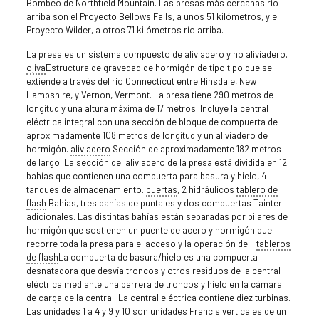
Bombeo de Northfield Mountain. Las presas más cercanas río
arriba son el Proyecto Bellows Falls, a unos 51 kilómetros, y el
Proyecto Wilder, a otros 71 kilómetros río arriba.
La presa es un sistema compuesto de aliviadero y no aliviadero.
ojiva
Estructura de gravedad de hormigón de tipo tipo que se
extiende a través del río Connecticut entre Hinsdale, New
Hampshire, y Vernon, Vermont. La presa tiene 290 metros de
longitud y una altura máxima de 17 metros. Incluye la central
eléctrica integral con una sección de bloque de compuerta de
aproximadamente 108 metros de longitud y un aliviadero de
hormigón.
aliviadero
Sección de aproximadamente 182 metros
de largo. La sección del aliviadero de la presa está dividida en 12
bahías que contienen una compuerta para basura y hielo, 4
tanques de almacenamiento.
puertas
, 2 hidráulicos
tablero de
flash
Bahías, tres bahías de puntales y dos compuertas Tainter
adicionales. Las distintas bahías están separadas por pilares de
hormigón que sostienen un puente de acero y hormigón que
recorre toda la presa para el acceso y la operación de...
tableros
de flash
La compuerta de basura/hielo es una compuerta
desnatadora que desvía troncos y otros residuos de la central
eléctrica mediante una barrera de troncos y hielo en la cámara
de carga de la central. La central eléctrica contiene diez turbinas.
Las unidades 1 a 4 y 9 y 10 son unidades Francis verticales de un