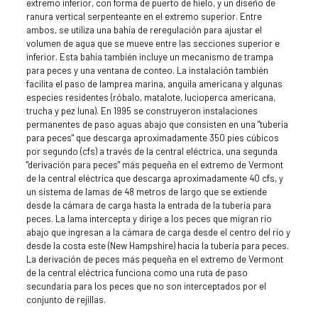
extremo inferior, con forma de puerto de hielo, y un diseño de
ranura vertical serpenteante en el extremo superior. Entre
ambos, se utiliza una bahía de reregulación para ajustar el
volumen de agua que se mueve entre las secciones superior e
inferior. Esta bahía también incluye un mecanismo de trampa
para peces y una ventana de conteo. La instalación también
facilita el paso de lamprea marina, anguila americana y algunas
especies residentes (róbalo, matalote, lucioperca americana,
trucha y pez luna). En 1995 se construyeron instalaciones
permanentes de paso aguas abajo que consisten en una "tubería
para peces" que descarga aproximadamente 350 pies cúbicos
por segundo (cfs) a través de la central eléctrica, una segunda
"derivación para peces" más pequeña en el extremo de Vermont
de la central eléctrica que descarga aproximadamente 40 cfs, y
un sistema de lamas de 48 metros de largo que se extiende
desde la cámara de carga hasta la entrada de la tubería para
peces. La lama intercepta y dirige a los peces que migran río
abajo que ingresan a la cámara de carga desde el centro del río y
desde la costa este (New Hampshire) hacia la tubería para peces.
La derivación de peces más pequeña en el extremo de Vermont
de la central eléctrica funciona como una ruta de paso
secundaria para los peces que no son interceptados por el
conjunto de rejillas.