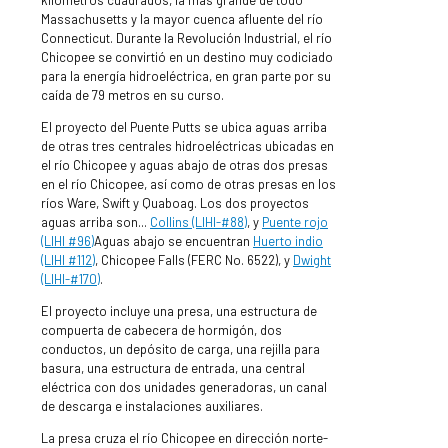
Massachusetts y la mayor cuenca afluente del río
Connecticut. Durante la Revolución Industrial, el río
Chicopee se convirtió en un destino muy codiciado
para la energía hidroeléctrica, en gran parte por su
caída de 79 metros en su curso.
El proyecto del Puente Putts se ubica aguas arriba
de otras tres centrales hidroeléctricas ubicadas en
el río Chicopee y aguas abajo de otras dos presas
en el río Chicopee, así como de otras presas en los
ríos Ware, Swift y Quaboag. Los dos proyectos
aguas arriba son...
Collins (LIHI-#88)
, y
Puente rojo
(LIHI #96)
Aguas abajo se encuentran
Huerto indio
(LIHI #112)
, Chicopee Falls (FERC No. 6522), y
Dwight
(LIHI-#170)
.
El proyecto incluye una presa, una estructura de
compuerta de cabecera de hormigón, dos
conductos, un depósito de carga, una rejilla para
basura, una estructura de entrada, una central
eléctrica con dos unidades generadoras, un canal
de descarga e instalaciones auxiliares.
La presa cruza el río Chicopee en dirección norte-