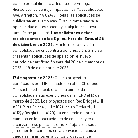
correo postal dirigido al Instituto de Energía
Hidroeléctrica de Bajo Impacto, 1167 Massachusetts
Ave, Arlington, MA 02476. Todas las solicitudes se
publicarán en el sitio web. El solicitante tendrá la
oportunidad de responder, y cualquier respuesta
también se publicará.
Las solicitudes deben
recibirse antes de las 5 p. m., hora del Este, el 28
de diciembre de 2023.
El informe de revisión
consolidado se encuentra a continuación. Si no se
presentan solicitudes de apelación, el nuevo
período de certificación será del 20 de diciembre de
2023 al 19 de diciembre de 2033.
17 de agosto de 2023:
Cuatro proyectos
certificados por LIHI ubicados en el río Chicopee,
Massachusetts, recibieron una enmienda
consolidada a sus exenciones de la FERC el 13 de
marzo de 2023. Los proyectos son Red Bridge (LIHI
#96), Putts Bridge (LIHI #102), Indian Orchard (LIHI
#112) y Dwight (LIHI #170). La enmienda autorizó
cambios en las operaciones de cada proyecto.
alcanzando su punto máximo
El flujo de pasada,
junto con los cambios en la derivación, alcanza
caudales mínimos en algunos proyectos. De