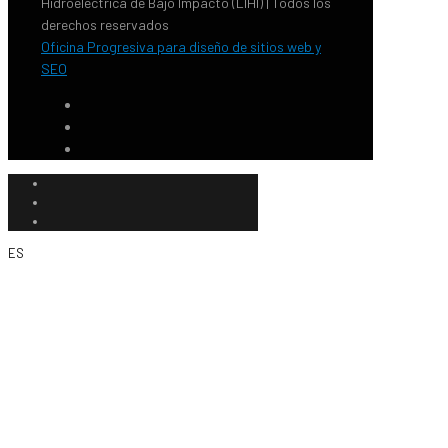
Hidroeléctrica de Bajo Impacto (LIHI) | Todos los
derechos reservados
Oficina Progresiva para diseño de sitios web y
SEO
ES