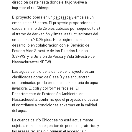
dirección oeste hasta donde el flujo vuelve a
ingresar al río Chicopee.
El proyecto opera en un
de pasada
y embalsa un
embalse de 65 acres. El proyecto proporciona un
caudal mínimo de 25 pies cúbicos por segundo (cfs)
al tramo de derivación y limita las fluctuaciones del
embalse a +/- 0,25 pies. Este régimen de caudal se
desarrolló en colaboración con el Servicio de
Pesca y Vida Silvestre de los Estados Unidos
(USFWS) y la División de Pesca y Vida Silvestre de
Massachusetts (MDFW).
Las aguas dentro del alcance del proyecto están
clasificadas como de Clase B y se encuentran
contaminadas por la presencia de castaña de agua
invasora, E. coli y coliformes fecales. El
Departamento de Protección Ambiental de
Massachusetts confirmó que el proyecto no causa
ni contribuye a condiciones adversas en la calidad
del agua.
La cuenca del río Chicopee no está actualmente
sujeta a medidas de gestión de peces migratorios y
las presas río abajo bloquean el acceso; sin