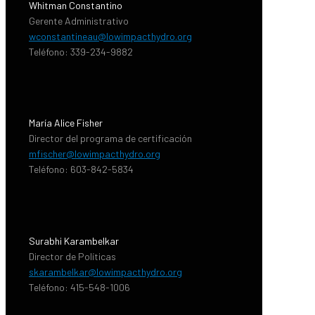
Whitman Constantino
Gerente Administrativo
wconstantineau@lowimpacthydro.org
Teléfono: 339-234-9882
María Alice Fisher
Director del programa de certificación
mfischer@lowimpacthydro.org
Teléfono: 603-842-5834
Surabhi Karambelkar
Director de Políticas
skarambelkar@lowimpacthydro.org
Teléfono: 415-548-1006