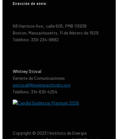
Dirección de envio:
68 Harrison Ave., calle 605, PMB 113938
Boston, Massachusetts, 11 de febrero de 1929
Teléfono: 339-234-9882
Whitney Stoval
Gerente de Comunicaciones
wstovall@lowimpacthydro.org
Teléfono: 314-610-4254
Copyright © 2023 | Instituto de Energía