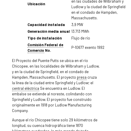
en las ciudades de Wilbraham y
Ubicación
Ludlow y la ciudad de Springfield
en el condado de Hampden,
Massachusetts.
Capacidad instalada
3,9 MW
Generación media anual
13.713 MWh
Tipo de instalación
Flujo de río
Comisión Federal de
P-10677 exento 1992
Comercio
No.
El Proyecto del Puente Putts se ubica en el río
Chicopee, en las localidades de Wilbraham y Ludlow,
y en la ciudad de Springfield, en el condado de
Hampden, Massachusetts. El proyecto
presa
cruza
la línea de la ciudad entre Springfield y Ludlow; el
central eléctrica
Se encuentra en Ludlow. El
embalse se extiende al noreste, colindando con
Springfield y Ludlow. El proyecto fue construido
originalmente en 1918 por Ludlow Manufacturing
Company.
Aunque el río Chicopee tiene solo 29 kilómetros de
longitud, su cuenca hidrográfica tiene 1870
kilómetros cuadrados, la más grande de todo