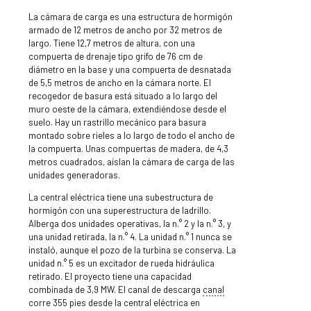
La cámara de carga es una estructura de hormigón
armado de 12 metros de ancho por 32 metros de
largo. Tiene 12,7 metros de altura, con una
compuerta de drenaje tipo grifo de 76 cm de
diámetro en la base y una compuerta de desnatada
de 5,5 metros de ancho en la cámara norte. El
recogedor de basura está situado a lo largo del
muro oeste de la cámara, extendiéndose desde el
suelo. Hay un rastrillo mecánico para basura
montado sobre rieles a lo largo de todo el ancho de
la compuerta. Unas compuertas de madera, de 4,3
metros cuadrados, aíslan la cámara de carga de las
unidades generadoras.
La central eléctrica tiene una subestructura de
hormigón con una superestructura de ladrillo.
Alberga dos unidades operativas, la n.° 2 y la n.° 3, y
una unidad retirada, la n.° 4. La unidad n.° 1 nunca se
instaló, aunque el pozo de la turbina se conserva. La
unidad n.° 5 es un excitador de rueda hidráulica
retirado. El proyecto tiene una capacidad
combinada de 3,9 MW. El canal de descarga
canal
corre 355 pies desde la central eléctrica en