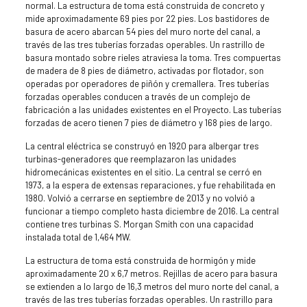
normal. La estructura de toma está construida de concreto y
mide aproximadamente 69 pies por 22 pies. Los bastidores de
basura de acero abarcan 54 pies del muro norte del canal, a
través de las tres tuberías forzadas operables. Un rastrillo de
basura montado sobre rieles atraviesa la toma. Tres compuertas
de madera de 8 pies de diámetro, activadas por flotador, son
operadas por operadores de piñón y cremallera. Tres tuberías
forzadas operables conducen a través de un complejo de
fabricación a las unidades existentes en el Proyecto. Las tuberías
forzadas de acero tienen 7 pies de diámetro y 168 pies de largo.
La central eléctrica se construyó en 1920 para albergar tres
turbinas-generadores que reemplazaron las unidades
hidromecánicas existentes en el sitio. La central se cerró en
1973, a la espera de extensas reparaciones, y fue rehabilitada en
1980. Volvió a cerrarse en septiembre de 2013 y no volvió a
funcionar a tiempo completo hasta diciembre de 2016. La central
contiene tres turbinas S. Morgan Smith con una capacidad
instalada total de 1,464 MW.
La estructura de toma está construida de hormigón y mide
aproximadamente 20 x 6,7 metros. Rejillas de acero para basura
se extienden a lo largo de 16,3 metros del muro norte del canal, a
través de las tres tuberías forzadas operables. Un rastrillo para