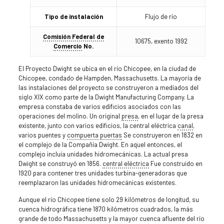
Tipo de instalación
Flujo de río
Comisión Federal de
10675, exento 1992
Comercio
No.
El Proyecto Dwight se ubica en el río Chicopee, en la ciudad de
Chicopee, condado de Hampden, Massachusetts. La mayoría de
las instalaciones del proyecto se construyeron a mediados del
siglo XIX como parte de la Dwight Manufacturing Company. La
empresa constaba de varios edificios asociados con las
operaciones del molino. Un original
presa
, en el lugar de la presa
existente, junto con varios edificios, la central eléctrica
canal
,
varios puentes y
compuerta
puertas
Se construyeron en 1832 en
el complejo de la Compañía Dwight. En aquel entonces, el
complejo incluía unidades hidromecánicas. La actual presa
Dwight se construyó en 1856.
central eléctrica
Fue construido en
1920 para contener tres unidades turbina-generadoras que
reemplazaron las unidades hidromecánicas existentes.
Aunque el río Chicopee tiene solo 29 kilómetros de longitud, su
cuenca hidrográfica tiene 1870 kilómetros cuadrados, la más
grande de todo Massachusetts y la mayor cuenca afluente del río