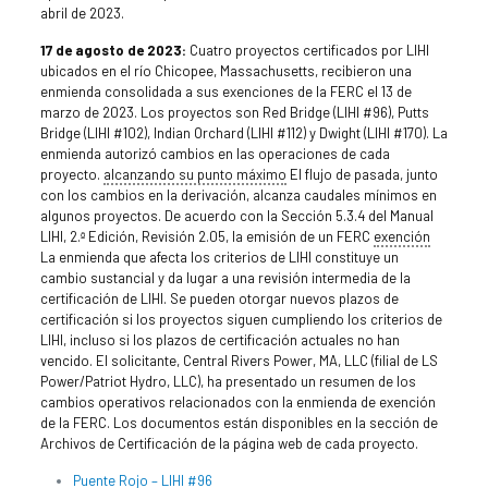
abril de 2023.
17 de agosto de 2023:
Cuatro proyectos certificados por LIHI
ubicados en el río Chicopee, Massachusetts, recibieron una
enmienda consolidada a sus exenciones de la FERC el 13 de
marzo de 2023. Los proyectos son Red Bridge (LIHI #96), Putts
Bridge (LIHI #102), Indian Orchard (LIHI #112) y Dwight (LIHI #170). La
enmienda autorizó cambios en las operaciones de cada
proyecto.
alcanzando su punto máximo
El flujo de pasada, junto
con los cambios en la derivación, alcanza caudales mínimos en
algunos proyectos. De acuerdo con la Sección 5.3.4 del Manual
LIHI, 2.ª Edición, Revisión 2.05, la emisión de un FERC
exención
La enmienda que afecta los criterios de LIHI constituye un
cambio sustancial y da lugar a una revisión intermedia de la
certificación de LIHI. Se pueden otorgar nuevos plazos de
certificación si los proyectos siguen cumpliendo los criterios de
LIHI, incluso si los plazos de certificación actuales no han
vencido. El solicitante, Central Rivers Power, MA, LLC (filial de LS
Power/Patriot Hydro, LLC), ha presentado un resumen de los
cambios operativos relacionados con la enmienda de exención
de la FERC. Los documentos están disponibles en la sección de
Archivos de Certificación de la página web de cada proyecto.
Puente Rojo – LIHI #96