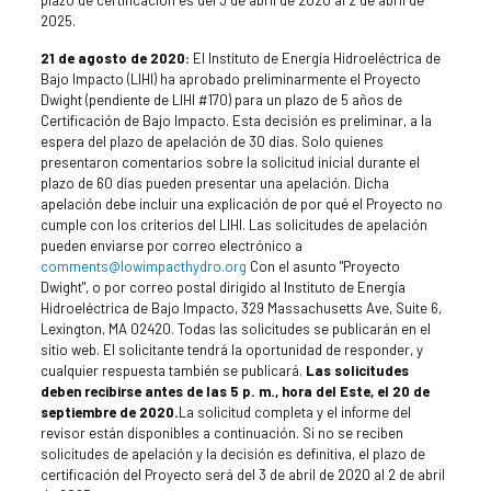
2025.
21 de agosto de 2020:
El Instituto de Energía Hidroeléctrica de
Bajo Impacto (LIHI) ha aprobado preliminarmente el Proyecto
Dwight (pendiente de LIHI #170) para un plazo de 5 años de
Certificación de Bajo Impacto. Esta decisión es preliminar, a la
espera del plazo de apelación de 30 días. Solo quienes
presentaron comentarios sobre la solicitud inicial durante el
plazo de 60 días pueden presentar una apelación. Dicha
apelación debe incluir una explicación de por qué el Proyecto no
cumple con los criterios del LIHI. Las solicitudes de apelación
pueden enviarse por correo electrónico a
comments@lowimpacthydro.org
Con el asunto "Proyecto
Dwight", o por correo postal dirigido al Instituto de Energía
Hidroeléctrica de Bajo Impacto, 329 Massachusetts Ave, Suite 6,
Lexington, MA 02420. Todas las solicitudes se publicarán en el
sitio web. El solicitante tendrá la oportunidad de responder, y
cualquier respuesta también se publicará.
Las solicitudes
deben recibirse antes de las 5 p. m., hora del Este, el 20 de
septiembre de 2020.
La solicitud completa y el informe del
revisor están disponibles a continuación. Si no se reciben
solicitudes de apelación y la decisión es definitiva, el plazo de
certificación del Proyecto será del 3 de abril de 2020 al 2 de abril