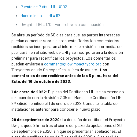
Puente de Putts – LIHI #102
Huerto Indio – LIHI #112
Dwight – LIHI #170 – ver archivos a continuación.
Se abre un período de 60 días para que las partes interesadas
puedan comentar sobre la propuesta. Todos los comentarios
recibidos se incorporarán al informe de revisión intermedia, se
publicarán en el sitio web de LIHI y se incorporarán a la decisión
preliminar para recertificar los proyectos. Los comentarios
pueden enviarse a
comments@lowimpacthydro.org
con
“Proyectos del río Chicopee” en la línea de asunto.
Los
comentarios deben recibirse antes de las 5 p. m., hora del
Este, del 16 de octubre de 2023.
1 de enero de 2022:
El plazo del Certificado LIHI se ha extendido
de acuerdo con la Revisión 2.05 del Manual de Certificación LIHI
2.ª Edición emitido el 1 de enero de 2022. Consulte la tabla de
instalaciones anterior para conocer el nuevo plazo.
29 de septiembre de 2020:
La decisión de certificar el Proyecto
Dwight quedó firme tras el cierre del plazo de apelaciones el 20
de septiembre de 2020, sin que se presentaran apelaciones. El
plazo de certificación es del 3 de abril de 2020 al 2 de abril de