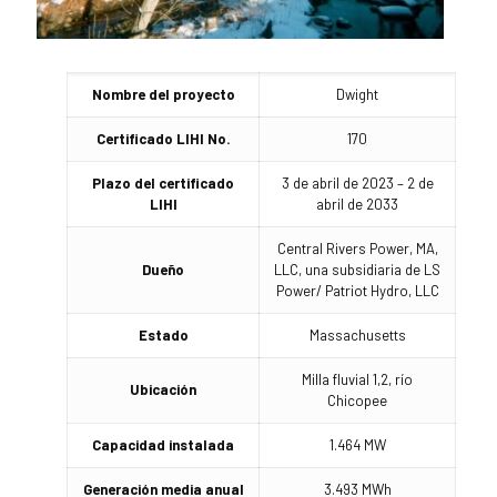
Nombre del proyecto
Dwight
Certificado LIHI No.
170
Plazo del certificado
3 de abril de 2023 – 2 de
LIHI
abril de 2033
Central Rivers Power, MA,
Dueño
LLC, una subsidiaria de LS
Power/ Patriot Hydro, LLC
Estado
Massachusetts
Milla fluvial 1,2, río
Ubicación
Chicopee
Capacidad instalada
1.464 MW
Generación media anual
3.493 MWh