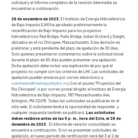
solicitud y el informe completos de la revisión intermedia se
encuentran a continuación.
28 de noviembre de 2023:
El Instituto de Energía Hidroeléctrica
de Bajo Impacto (LIHI) ha aprobado preliminarmente la
recertificación de Bajo Impacto para los proyectos
hidroeléctricos Red Bridge, Putts Bridge, Indian Orchard y Dwight,
ubicados en el río Chicopee, Massachusetts. Esta decisión es
preliminar y está pendiente del plazo de apelación de 30 días.
Solo quienes presentaron comentarios sobre la solicitud inicial
durante el plazo de 60 días pueden presentar una apelación.
Dicha apelación debe incluir una explicación de por qué el
proyecto no cumple con los criterios de LIHI. Las solicitudes de
apelación pueden enviarse por correo electrónico a
comments@lowimpacthydro.org
Con el asunto "Proyectos del
Río Chicopee", o por correo postal dirigido al Instituto de Energía
Hidroeléctrica de Bajo Impacto, 1167 Massachusetts Ave,
Arlington, MA 02476. Todas las solicitudes se publicarán en el
sitio web. El solicitante tendrá la oportunidad de responder, y
cualquier respuesta también se publicará.
Las solicitudes
deben recibirse antes de las 5 p. m., hora del Este, el 28 de
diciembre de 2023.
El informe de revisión consolidado se
encuentra a continuación. Si no se presentan solicitudes de
apelación, el nuevo período de certificación será del 3 al 2 de