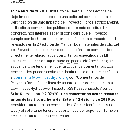
de 2025.
13 de abril de 2020:
El Instituto de Energía Hidroeléctrica de
Bajo Impacto (LIHI) ha recibido una solicitud completa para la
Certificación de Bajo Impacto del Proyecto Hidroeléctrico Dwight.
LIHI solicita comentarios públicos sobre esta solicitud. En
concreto, nos interesa saber si considera que el Proyecto
cumple con los Criterios de Certificación de Bajo Impacto de LIHI,
revisados en la 2.ª edición del Manual. Los materiales de solicitud
del Proyecto se encuentran a continuación. Los comentarios
directamente relacionados con criterios específicos de LIHI
(caudales, calidad del agua,
paso de peces
, etc.) serán de gran
ayuda, pero se tendrán en cuenta todos los comentarios. Los
comentarios pueden enviarse al Instituto por correo electrónico
a
comments@lowimpacthydro.org
con “Comentarios del
Proyecto Dwight” en la línea de asunto, o por correo dirigido al
Low Impact Hydropower Institute, 329 Massachusetts Avenue,
Suite 6, Lexington, MA 02420.
Los comentarios deben recibirse
antes de las 5 p. m., hora del Este, el
12 de junio de 2020
Se
considerarán todos los comentarios. Se publicarán en el sitio
web y el solicitante tendrá la oportunidad de responder. También
se publicarán todas las respuestas.