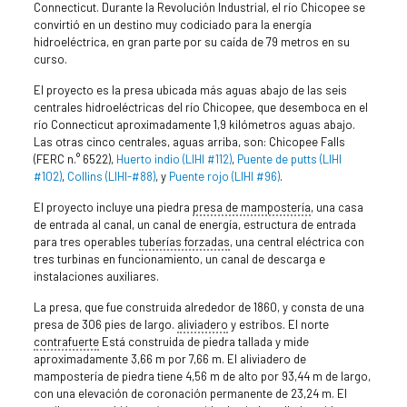
Connecticut. Durante la Revolución Industrial, el río Chicopee se
convirtió en un destino muy codiciado para la energía
hidroeléctrica, en gran parte por su caída de 79 metros en su
curso.
El proyecto es la presa ubicada más aguas abajo de las seis
centrales hidroeléctricas del río Chicopee, que desemboca en el
río Connecticut aproximadamente 1,9 kilómetros aguas abajo.
Las otras cinco centrales, aguas arriba, son: Chicopee Falls
(FERC n.° 6522),
Huerto indio (LIHI #112)
,
Puente de putts (LIHI
#102)
,
Collins (LIHI-#88)
, y
Puente rojo (LIHI #96)
.
El proyecto incluye una piedra
presa de mampostería
, una casa
de entrada al canal, un canal de energía, estructura de entrada
para tres operables
tuberías forzadas
, una central eléctrica con
tres turbinas en funcionamiento, un canal de descarga e
instalaciones auxiliares.
La presa, que fue construida alrededor de 1860, y consta de una
presa de 306 pies de largo.
aliviadero
y estribos. El norte
contrafuerte
Está construida de piedra tallada y mide
aproximadamente 3,66 m por 7,66 m. El aliviadero de
mampostería de piedra tiene 4,56 m de alto por 93,44 m de largo,
con una elevación de coronación permanente de 23,24 m. El