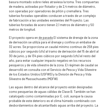
basura montado sobre rieles atraviesa la toma. Tres compuertas
de madera, activadas por flotador y de 2,4 metros de diámetro,
son operadas por operadores de piñón y cremallera. Tres
tuberías forzadas operables conducen a través de un complejo
de fabricación a las unidades existentes del Proyecto. Las
tuberías forzadas de acero tienen 2,1 metros de diámetro y 50
metros de longitud.
El proyecto opera en
de pasada
El sistema de drenaje de la zona
de derivación se utiliza para el drenaje y confina un embalse de
32 acres. Se proporciona un caudal mínimo continuo de 258 pies
cúbicos por segundo (cfs) al tramo de derivación del 15 de abril al
30 de junio, y de 134 pies cúbicos por segundo (cfs) el resto del
año, para evitar cualquier impacto negativo en los recursos
pesqueros y de vida silvestre de la zona. El régimen de caudal se
desarrolló en consulta con el Servicio de Pesca y Vida Silvestre
de los Estados Unidos (USFWS) y la División de Pesca y Vida
Silvestre de Massachusetts (MDFW).
Las aguas dentro del alcance del proyecto están designadas
como pesquerías de aguas cálidas de Clase B. También se han
catalogado como contaminadas por E. coli, aunque la causa
probable de este deterioro es el clima húmedo combinado con
desbordamientos de alcantarillado aguas arriba del proyecto. La