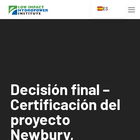
ES
EN
FR
ZH
ZH_CN
Decisión final –
Certificación del
proyecto
Newbury,