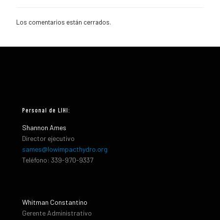
Los comentarios están cerrados.
Personal de LIHI:
Shannon Ames
Director ejecutivo
sames@lowimpacthydro.org
Teléfono: 339-970-9337
Whitman Constantino
Gerente Administrativo