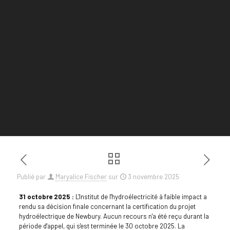
Publié par
Maryalice Fischer
sur
3 novembre 2025
31 octobre 2025 :
L'Institut de l'hydroélectricité à faible impact a
rendu sa décision finale concernant la certification du projet
hydroélectrique de Newbury. Aucun recours n'a été reçu durant la
période d'appel, qui s'est terminée le 30 octobre 2025. La