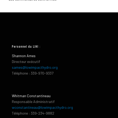
Personnel du LIHI :
Shannon Ames
Directeur exécutif
sames@lowimpacthydro.org
Téléphone : 339-970-9337
Whitman Constantineau
Responsable Administratif
wconstantineau@lowimpacthydro.org
Téléphone : 339-234-9882