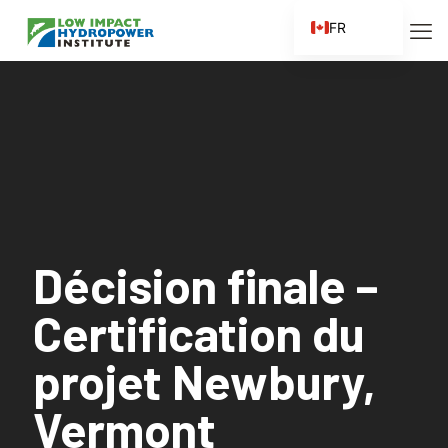
FR
EN
ES
ZH
ZH_CN
Décision finale –
Certification du
projet Newbury,
Vermont