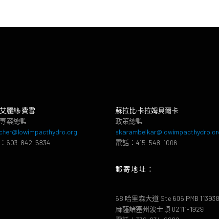
艾麗絲·費雪
蘇拉比·卡拉姆貝爾卡
專案總監
政策總監
cher@lowimpacthydro.org
skarambelkar@lowimpacthydro.or
603-842-5834
電話：415-548-1006
郵寄地址：
68 哈里森大道 Ste 605 PMB 11393
麻薩諸塞州波士頓 02111-1929