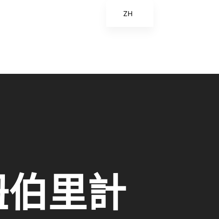
ZH
EN
ES
FR
ZH_CN
紐伯里計