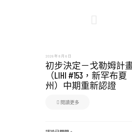
2026 年 8 月 6 日
初步決定－戈勒姆計
（LIHI #153，新罕布夏
州）中期重新認證
閱讀更多
評論已關閉。