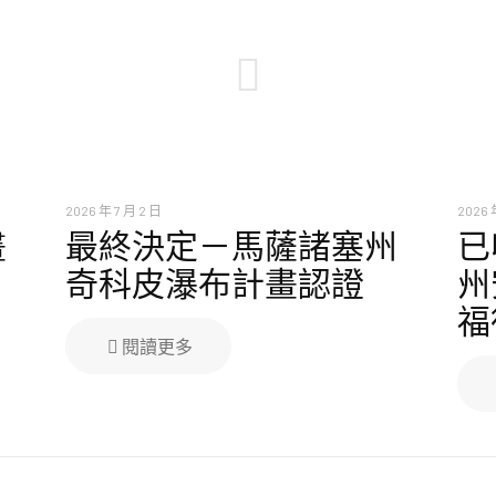
2026 年 7 月 2 日
2026 
畫
最終決定－馬薩諸塞州
已
奇科皮瀑布計畫認證
州
福
閱讀更多