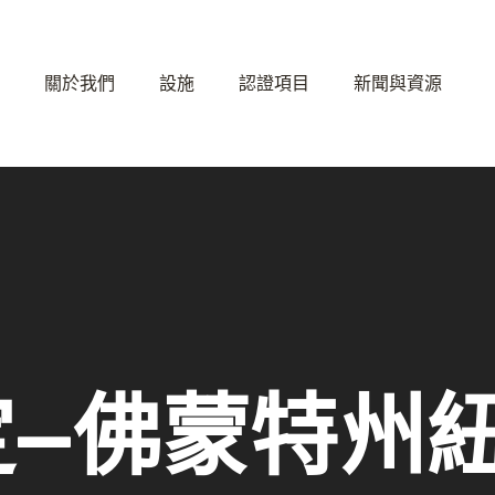
關於我們
設施
認證項目
新聞與資源
定—佛蒙特州