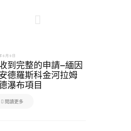
年 6 月 9 日
收到完整的申請—緬因
安德羅斯科金河拉姆
德瀑布項目
閱讀更多