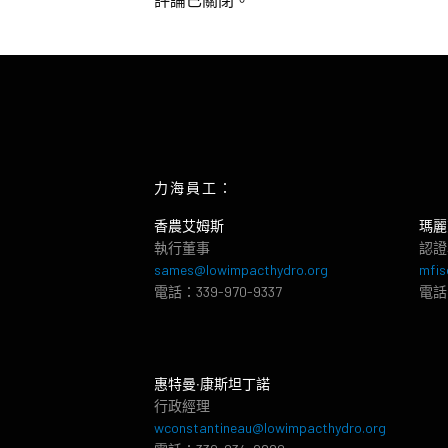
力海員工：
香農艾姆斯
瑪麗
執行董事
認證
sames@lowimpacthydro.org
mfis
電話：339-970-9337
電話：
惠特曼‧康斯坦丁諾
行政經理
wconstantineau@lowimpacthydro.org