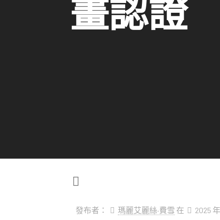
畫認證
發布者：
瑪麗艾麗絲·費雪
在
2025 年