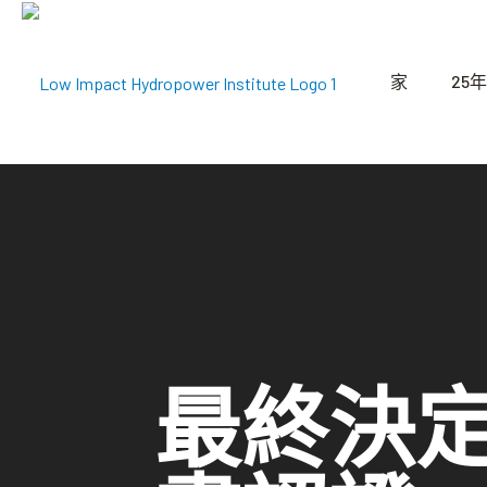
家
25年
最終決