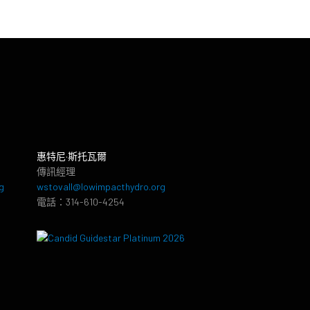
惠特尼·斯托瓦爾
傳訊經理
g
wstovall@lowimpacthydro.org
電話：314-610-4254
8