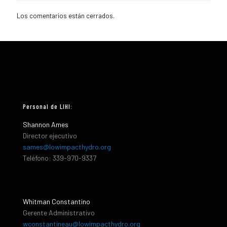
Los comentarios están cerrados.
Personal de LIHI:
Shannon Ames
Director ejecutivo
sames@lowimpacthydro.org
Teléfono: 339-970-9337
Whitman Constantino
Gerente Administrativo
wconstantineau@lowimpacthydro.org