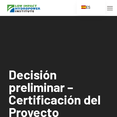
ES
EN
FR
ZH
ZH_CN
Decisión
preliminar –
Certificación del
Proyecto