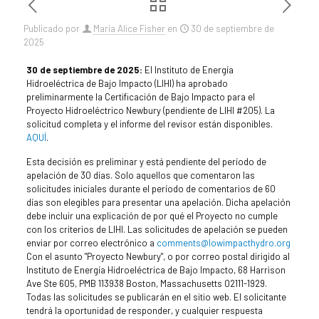
Publicado por
María Alice Fisher
en
30 de septiembre de
2025
30 de septiembre de 2025:
El Instituto de Energía
Hidroeléctrica de Bajo Impacto (LIHI) ha aprobado
preliminarmente la Certificación de Bajo Impacto para el
Proyecto Hidroeléctrico Newbury (pendiente de LIHI #205). La
solicitud completa y el informe del revisor están disponibles.
AQUÍ
.
Esta decisión es preliminar y está pendiente del período de
apelación de 30 días. Solo aquellos que comentaron las
solicitudes iniciales durante el período de comentarios de 60
días son elegibles para presentar una apelación. Dicha apelación
debe incluir una explicación de por qué el Proyecto no cumple
con los criterios de LIHI. Las solicitudes de apelación se pueden
enviar por correo electrónico a
comments@lowimpacthydro.org
Con el asunto "Proyecto Newbury", o por correo postal dirigido al
Instituto de Energía Hidroeléctrica de Bajo Impacto, 68 Harrison
Ave Ste 605, PMB 113938 Boston, Massachusetts 02111-1929.
Todas las solicitudes se publicarán en el sitio web. El solicitante
tendrá la oportunidad de responder, y cualquier respuesta