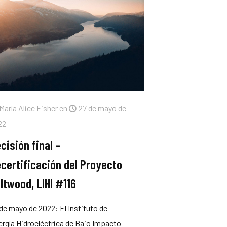
María Alice Fisher
en
27 de mayo de
22
cisión final –
certificación del Proyecto
ltwood, LIHI #116
de mayo de 2022: El Instituto de
rgía Hidroeléctrica de Bajo Impacto