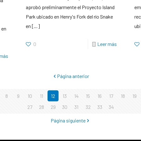
ía
aprobó preliminarmente el Proyecto Island
emi
Park ubicado en Henry's Fork del río Snake
rec
en
[…]
ubi
 en
0
Leer más
 más
Página anterior
8
9
10
11
12
13
14
15
16
17
18
19
27
28
29
30
31
32
33
34
Página siguiente