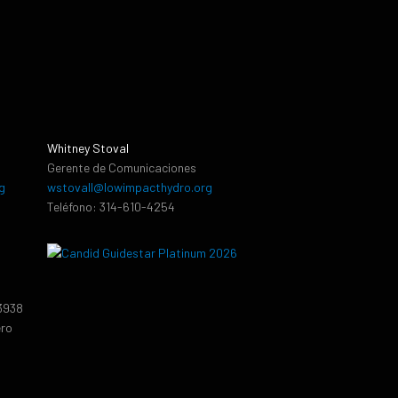
Whitney Stoval
Gerente de Comunicaciones
g
wstovall@lowimpacthydro.org
Teléfono: 314-610-4254
13938
ero