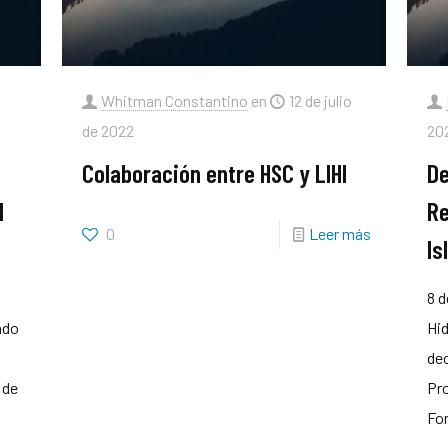
Whitman Constantino
en
12 de julio
de 2022
20
n
Colaboración entre HSC y LIHI
De
I
Re
0
Leer más
Is
8 d
ado
Hid
dec
 de
Pro
For