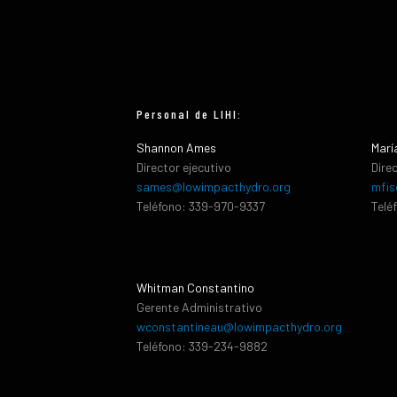
Personal de LIHI:
Shannon Ames
Marí
Director ejecutivo
Dire
sames@lowimpacthydro.org
mfis
Teléfono: 339-970-9337
Telé
Whitman Constantino
Gerente Administrativo
wconstantineau@lowimpacthydro.org
Teléfono: 339-234-9882