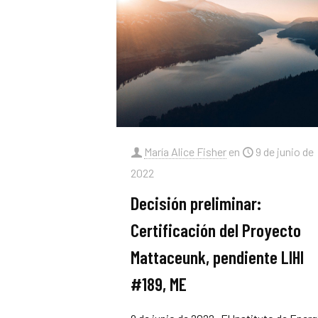
María Alice Fisher
en
9 de junio de
2022
Decisión preliminar:
Certificación del Proyecto
Mattaceunk, pendiente LIHI
#189, ME