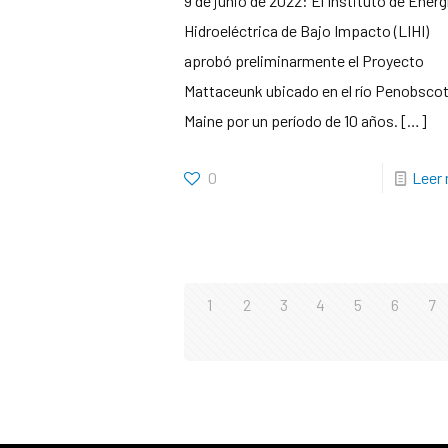
9 de junio de 2022: El Instituto de Energ
Hidroeléctrica de Bajo Impacto (LIHI)
aprobó preliminarmente el Proyecto
Mattaceunk ubicado en el río Penobscot
Maine por un período de 10 años.
[…]
0
Leer
1
2
3
4
5
6
7