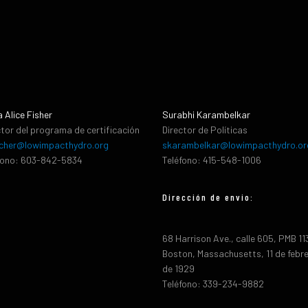
a Alice Fisher
Surabhi Karambelkar
ctor del programa de certificación
Director de Políticas
cher@lowimpacthydro.org
skarambelkar@lowimpacthydro.or
fono: 603-842-5834
Teléfono: 415-548-1006
Dirección de envio:
68 Harrison Ave., calle 605, PMB 1
Boston, Massachusetts, 11 de febr
de 1929
Teléfono: 339-234-9882