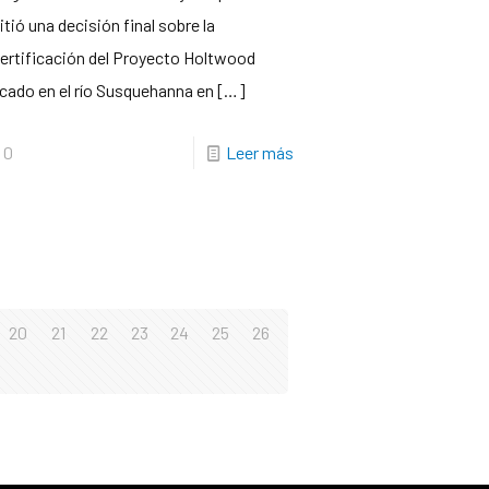
tió una decisión final sobre la
ertificación del Proyecto Holtwood
cado en el río Susquehanna en
[…]
0
Leer más
20
21
22
23
24
25
26