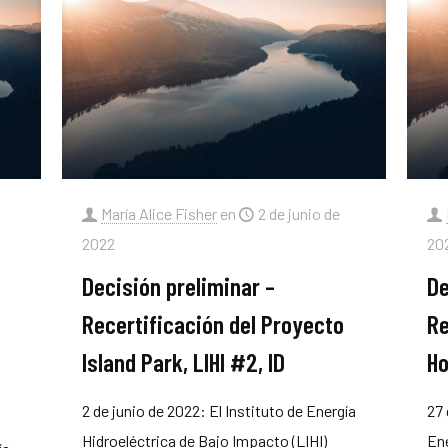
María Alice Fisher
en
2 de junio de
2022
20
Decisión preliminar –
De
Recertificación del Proyecto
Re
Island Park, LIHI #2, ID
Ho
2 de junio de 2022: El Instituto de Energía
27 
Hidroeléctrica de Bajo Impacto (LIHI)
Ene