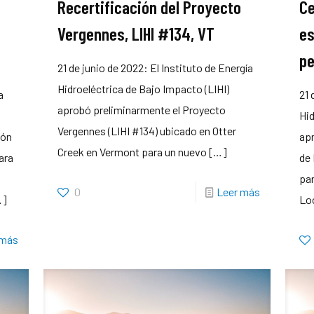
Recertificación del Proyecto
Ce
Vergennes, LIHI #134, VT
es
pe
21 de junio de 2022: El Instituto de Energía
Hidroeléctrica de Bajo Impacto (LIHI)
a
21 
aprobó preliminarmente el Proyecto
a
Hid
Vergennes (LIHI #134) ubicado en Otter
ión
apr
Creek en Vermont para un nuevo
[…]
ara
de 
par
0
Leer más
…]
Lo
 más