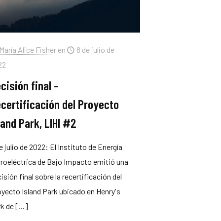
María Alice Fisher
en
8 de julio de
22
cisión final –
certificación del Proyecto
land Park, LIHI #2
e julio de 2022: El Instituto de Energía
roeléctrica de Bajo Impacto emitió una
isión final sobre la recertificación del
yecto Island Park ubicado en Henry's
k de
[…]