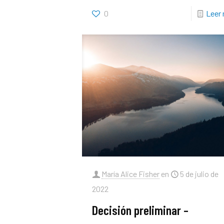
0
Leer
María Alice Fisher
en
5 de julio de
2022
Decisión preliminar –