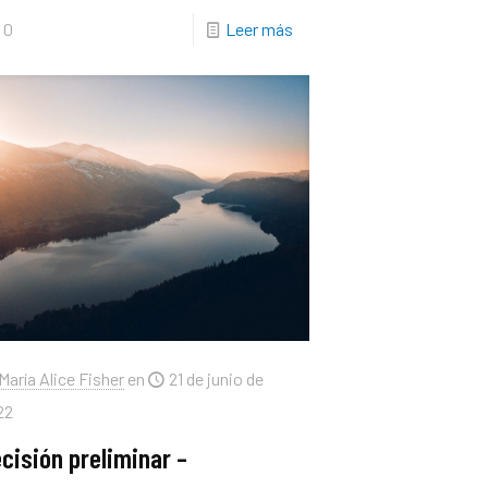
0
Leer más
María Alice Fisher
en
21 de junio de
22
cisión preliminar –