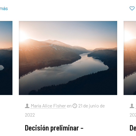
 más
María Alice Fisher
en
21 de junio de
2022
20
Decisión preliminar –
De