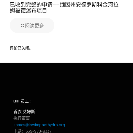
已收到完整的申请——缅因州安德罗斯科金河拉
姆福德瀑布项目
阅读更多
评论已关闭。
LIHI 员工：
香农·艾姆斯
执行董事
sames@lowimpacthydro.org
电话：339-970-9337