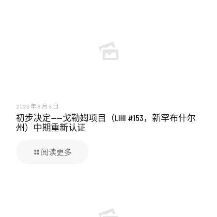
2026 年 8 月 6 日
初步决定——戈勒姆项目（LIHI #153，新罕布什尔
州）中期重新认证
阅读更多