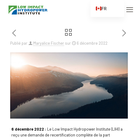
FR
EN
ES
ZH
Publié par
Maryalice Fischer
sur
6 décembre 2022
ZH_CN
6 décembre 2022 :
Le Low Impact Hydropower Institute (LIHI) a
reçu une demande de recertification complète de la part