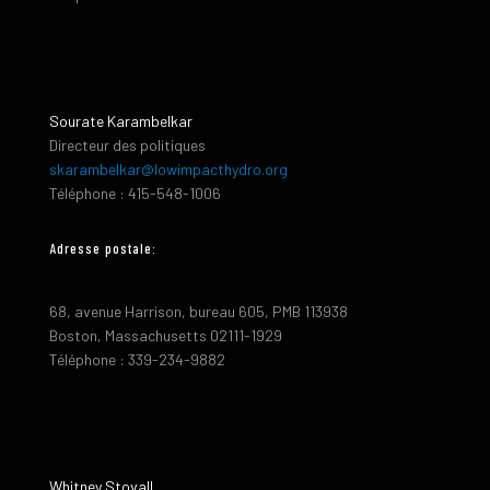
Sourate Karambelkar
Directeur des politiques
skarambelkar@lowimpacthydro.org
Téléphone : 415-548-1006
Adresse postale:
68, avenue Harrison, bureau 605, PMB 113938
Boston, Massachusetts 02111-1929
Téléphone : 339-234-9882
Whitney Stovall