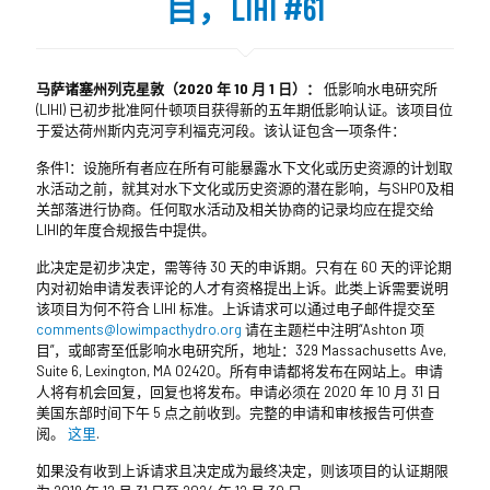
目，LIHI #61
马萨诸塞州列克星敦（2020 年 10 月 1 日）：
低影响水电研究所
(LIHI) 已初步批准阿什顿项目获得新的五年期低影响认证。该项目位
于爱达荷州斯内克河亨利福克河段。该认证包含一项条件：
条件1：设施所有者应在所有可能暴露水下文化或历史资源的计划取
水活动之前，就其对水下文化或历史资源的潜在影响，与SHPO及相
关部落进行协商。任何取水活动及相关协商的记录均应在提交给
LIHI的年度合规报告中提供。
此决定是初步决定，需等待 30 天的申诉期。只有在 60 天的评论期
内对初始申请发表评论的人才有资格提出上诉。此类上诉需要说明
该项目为何不符合 LIHI 标准。上诉请求可以通过电子邮件提交至
comments@lowimpacthydro.org
请在主题栏中注明“Ashton 项
目”，或邮寄至低影响水电研究所，地址：329 Massachusetts Ave,
Suite 6, Lexington, MA 02420。所有申请都将发布在网站上。申请
人将有机会回复，回复也将发布。申请必须在 2020 年 10 月 31 日
美国东部时间下午 5 点之前收到。完整的申请和审核报告可供查
阅。
这里
.
如果没有收到上诉请求且决定成为最终决定，则该项目的认证期限