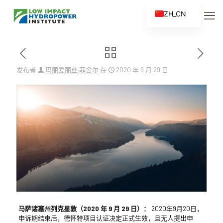
ZH_CN
EN
ES
FR
发布者
玛丽爱丽丝·菲舍尔
在
2020 年 9 月 29 日
ZH
马萨诸塞州列克星敦（2020 年 9 月 29 日）：
2020年9月20日，
申诉期结束后，德怀特项目认证决定正式生效，且无人提出申