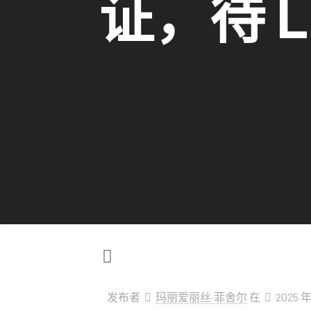
证，待 LIH
发布者
玛丽爱丽丝·菲舍尔
在
2025 年