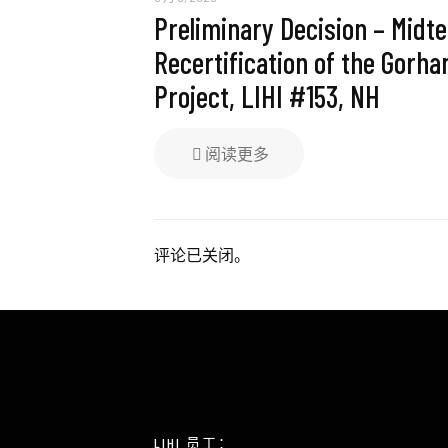
Preliminary Decision – Midt
Recertification of the Gorh
Project, LIHI #153, NH
阅读更多
评论已关闭。
LIHI 员工：