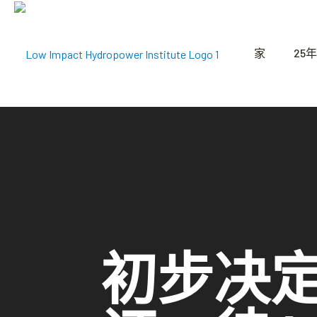
家
25年
初步决