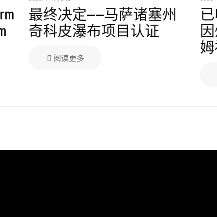
erm
最终决定——马萨诸塞州
已
am
奇科皮瀑布项目认证
因
姆
阅读更多