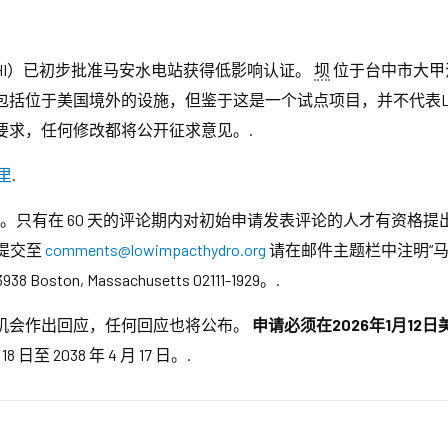
HI）已初步批准马安水电站获得低影响认证。
坝
位于台中市大甲江的
括位于美国境外的设施，但鉴于这是一个试点项目，并不代表LI
要求，任何修改都将公开征求意见。.
里
.
诉期。只有在 60 天的评论期内对初始申请发表评论的人才有资格
件提交至
comments@lowimpacthydro.org
请在邮件主题栏中注明“
38 Boston, Massachusetts 02111-1929。.
机会作出回应，任何回应也将公布。
申请必须在2026年1月12
至 2038 年 4 月 17 日。.