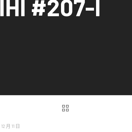
I #207-I
 12 月 11 日