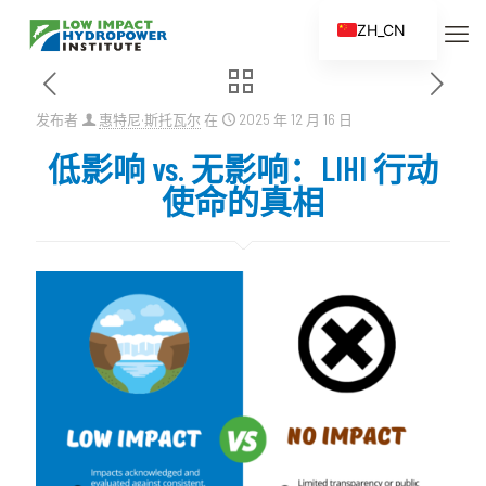
ZH_CN
EN
ES
发布者
惠特尼·斯托瓦尔
在
2025 年 12 月 16 日
FR
低影响 vs. 无影响：LIHI 行动
ZH
使命的真相