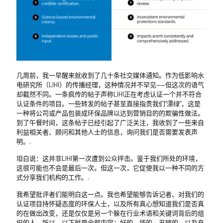
几周前，我一早醒来就收到了几十条社交媒体通知。作为低影响水
电研究所（LIHI）的传播经理，这种情况并不罕见——但这次的语气
却截然不同。一条疯传的帖子声称LIHI正在考虑认证一个并不符合
认证条件的项目。一些转发的帖子甚至直接指责我们“漂绿”，这是
一种将公司或产品包装成环保品牌以达到营销目的的欺骗性做法。
到了午餐时间，这条帖子已经引起了广泛关注，我收到了一些来自
利益相关者、顾问和其他人士的信息，询问我们是否需要发表声
明。.
坦白说：这并非LIHI第一次遭到公众抨击。鉴于我们所处的环境，
这很可能也不会是最后一次。但这一次，它促使我以一种不同的方
式分享我们机构的工作。.
我希望批评者们能明白这一点。我也希望能够告诉记者、对我们的
认证项目持怀疑态度的环保人士，以及所有真心想知道我们是否真
的在做出改变，还是仅仅是另一个躲在行业术语和关键词背后的组
织的人。所以，以下就是全部内容：好的、坏的、丑陋的，以及充