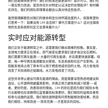
我们还能做得更多吗？我们的标准还能更高吗？或许可以，我们也
一直在努力改进。是否存在针对特定认证决定的合理批评？有时确
实存在，我们的团队和理事会都会认真对待这些批评。.
虽然我理解那些对我们的使命和定位持怀疑态度的人，但我希望你
们思考一下：如果没有 LIHI 会怎样？替代方案是什么？这对全国各
地的生态系统和社区又会意味着什么？
实时应对能源转型
我们正处于能源转型之中，这需要我们做出艰难的权衡。事实是，
全球电力需求正在增长，而气候变化要求我们逐步淘汰化石燃料。
我们需要可再生能源——大量的可再生能源，并且需要快速部署。但
是，每一种可再生能源都会对景观、生态系统和社区产生影响。太
阳能发电场占用了原本可以用于栖息地或农田的土地。风力发电场
改变了天际线和迁徙路线。水力发电改变了河流。.
这些并非停止建设可再生能源的理由，而是需要深思熟虑地建设和
选址，公开透明地披露其影响，并真正努力避免和减少损害——或
者，更好的是，改善现状的理由。LIHI 的存在是因为我们相信水电
行业能够也应该做得比监管最低标准更好。我们相信利益相关者有
权参与设施的运营。我们相信透明度和问责制能够改善结果。而且
我们相信，持续改进——而非完美——才是现实的目标。.