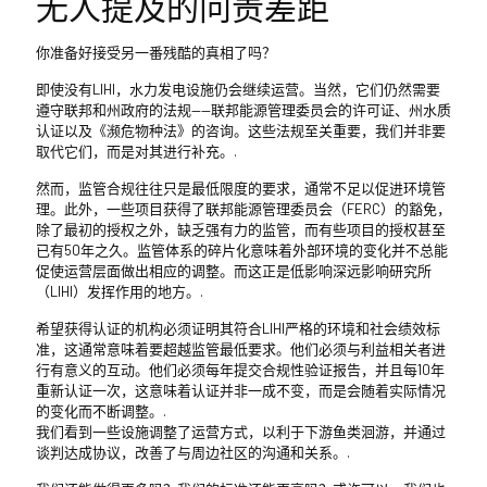
无人提及的问责差距
你准备好接受另一番残酷的真相了吗？
即使没有LIHI，水力发电设施仍会继续运营。当然，它们仍然需要
遵守联邦和州政府的法规——联邦能源管理委员会的许可证、州水质
认证以及《濒危物种法》的咨询。这些法规至关重要，我们并非要
取代它们，而是对其进行补充。.
然而，监管合规往往只是最低限度的要求，通常不足以促进环境管
理。此外，一些项目获得了联邦能源管理委员会（FERC）的豁免，
除了最初的授权之外，缺乏强有力的监管，而有些项目的授权甚至
已有50年之久。监管体系的碎片化意味着外部环境的变化并不总能
促使运营层面做出相应的调整。而这正是低影响深远影响研究所
（LIHI）发挥作用的地方。.
希望获得认证的机构必须证明其符合LIHI严格的环境和社会绩效标
准，这通常意味着要超越监管最低要求。他们必须与利益相关者进
行有意义的互动。他们必须每年提交合规性验证报告，并且每10年
重新认证一次，这意味着认证并非一成不变，而是会随着实际情况
的变化而不断调整。.
我们看到一些设施调整了运营方式，以利于下游鱼类洄游，并通过
谈判达成协议，改善了与周边社区的沟通和关系。.