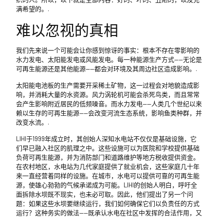
满希望的。.
难以忽视的真相
我们先来说一个可能会让你感到惊讶的事实：根本不存在零影响的
水力发电、太阳能发电或风能发电。每一种能源生产方式——无论是
可再生能源还是其他能源——都会对环境及其周边社区造成影响。.
太阳能电池板的生产需要开采稀土矿物，这一过程会对地貌造成影
响，并消耗大量的水资源。风力涡轮机可能会杀死鸟类，而且常常
会产生影响附近居民的低频噪音。而水力发电——人类几个世纪以来
赖以生存的可再生能源——会改变河流生态系统，影响鱼类种群，并
改变水流。.
LIHI于1999年成立时，其创始人深知水电站不仅仅是基础设施，它
们早已融入社区的肌理之中。这些设施可以为医院和学校提供基础
负荷可再生能源，并为消防部门和道路维护等地方税收提供资金。
在农村地区，水电站为几代家庭提供了就业机会，这些家庭几十年
来一直经营着同样的设施。在城市，水电可以提供可靠的可再生能
源，使雄心勃勃的气候承诺成为可能。LIHI的创始人明白，呼吁全
面拆除水坝既不现实，也未必可取。因此，他们提出了另一个问
题：如果这些水坝要继续运行，我们如何确保它们以负责任的方式
运行？这种务实的做法——既承认水电在社区中发挥的合法作用，又