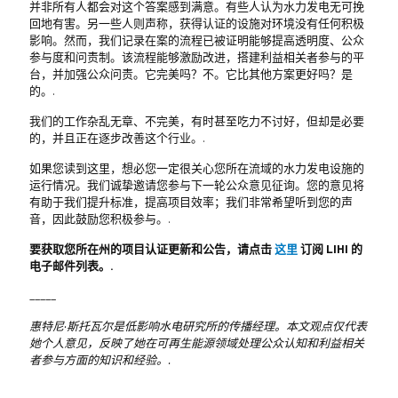
并非所有人都会对这个答案感到满意。有些人认为水力发电无可挽
回地有害。另一些人则声称，获得认证的设施对环境没有任何积极
影响。然而，我们记录在案的流程已被证明能够提高透明度、公众
参与度和问责制。该流程能够激励改进，搭建利益相关者参与的平
台，并加强公众问责。它完美吗？不。它比其他方案更好吗？是
的。.
我们的工作杂乱无章、不完美，有时甚至吃力不讨好，但却是必要
的，并且正在逐步改善这个行业。.
如果您读到这里，想必您一定很关心您所在流域的水力发电设施的
运行情况。我们诚挚邀请您参与下一轮公众意见征询。您的意见将
有助于我们提升标准，提高项目效率；我们非常希望听到您的声
音，因此鼓励您积极参与。.
要获取您所在州的项目认证更新和公告，请点击
这里
订阅 LIHI 的
电子邮件列表。.
_____
惠特尼·斯托瓦尔是低影响水电研究所的传播经理。本文观点仅代表
她个人意见，反映了她在可再生能源领域处理公众认知和利益相关
者参与方面的知识和经验。.