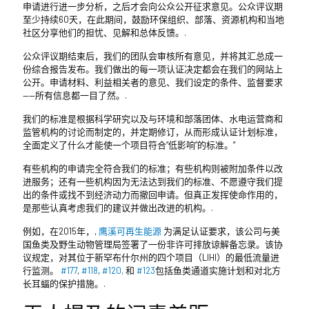
申请进行进一步分析，之后才会向公众公开征求意见。公众评议期
至少持续60天，在此期间，鼓励环保组织、部落、资源机构和当地
社区分享他们的担忧、见解和总体反馈。.
公众评议期结束后，我们的团队会审核所有意见，并将其汇总成一
份综合报告发布。我们做出的每一项认证决定都会在我们的网站上
公开。申请材料、利益相关者的意见、我们设定的条件、监督要求
——所有信息都一目了然。.
我们的标准是根据科学研究以及与环境和部落团体、水电运营商和
监管机构的讨论而制定的，并定期修订，从而形成认证计划标准，
全面定义了什么才能使一个项目符合“低影响”的标准。”
有些机构的申请完全符合我们的标准；有些机构则被附加条件以改
进服务；还有一些机构因为无法达到我们的标准、不愿遵守我们提
出的条件或找不到经济动力而撤回申请。但真正发挥使命作用的，
是那些认真考虑我们的建议并做出改进的机构。.
例如，在2015年，,
鹰溪可再生能源
为满足认证要求，该公司与美
国鱼类及野生动物管理局签署了一份非许可排放谅解备忘录。该协
议规定，对其位于新罕布什尔州的四个项目（LIHI）的最低流量进
行监测。
#177
,
#118
,
#120,
和
#123
包括鱼类通道实施计划和对北方
长耳蝠的保护措施。.