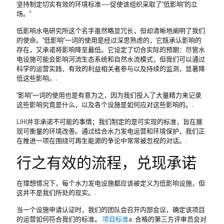
坚持制定切实有效的环境标准——促使该组织采取了“低影响”的立
场。”
低影响水电研究所这个名字虽然略显冗长，但却清晰地阐明了我们
的使命。“低影响”一词的使用是经过深思熟虑的，它既承认影响的
存在，又承诺将影响降至最低。它设定了切合实际的预期：尽管水
电设施可能会影响河流生态系统和自然水流模式，但我们可以通过
科学的运营实践、有效的利益相关者参与以及持续的监测，显著降
低这些影响。.
“影响”一词的使用也是有意为之，因为我们投入了大量精力来记录
这些影响究竟是什么，以及各个设施是如何应对这些影响的。.
LIHI并非承诺不可能的事情；我们制定的是可实现的标准，旨在展
现可衡量的环境改善。通过结合水力发电运营和环境保护，我们正
在推进一项在围绕可再生能源的争论中常常被忽视的对话。.
行之有效的流程，兑现承诺
在理想情况下，每个水力发电设施都应该被定义为低影响设施，但
这并不是我们所处的现实。.
当一个设施申请认证时，我们的团队会召开内部会议，确定该项目
的运营如何符合我们的标准。
项目标准
a. 合格的第三方评审员会对