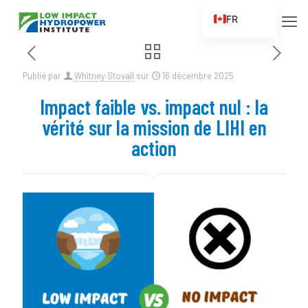
FR
EN
ES
Publié par
Whitney Stovall
sur
16 décembre 2025
ZH
Impact faible vs. impact nul : la
ZH_CN
vérité sur la mission de LIHI en
action