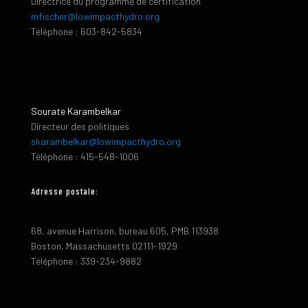
Directrice du programme de certification
mfischer@lowimpacthydro.org
Téléphone : 603-842-5834
Sourate Karambelkar
Directeur des politiques
skarambelkar@lowimpacthydro.org
Téléphone : 415-548-1006
Adresse postale:
68, avenue Harrison, bureau 605, PMB 113938
Boston, Massachusetts 02111-1929
Téléphone : 339-234-9882