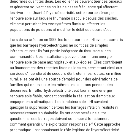
d'énormes quantités d'eau. Les éoliennes peuvent tuer des oiseaux
et génèrent souvent des bruits de basse fréquence qui affectent
les riverains. Quant à l'hydroélectricité, cette source d'énergie
renouvelable sur laquelle l'humanité s'appuie depuis des siècles,
elle peut perturber les écosystèmes fluviaux, affecter les
populations de poissons et modifier le débit des cours d'eau.
Lors de sa création en 1999, les fondateurs de LIHI avaient compris
que les barrages hydroélectriques ne sont pas de simples
infrastructures : ils font partie intégrante du tissu social des
communautés. Ces installations peuvent fournir une énergie
renouvelable de base aux hôpitaux et aux écoles. Elles contribuent
au financement des recettes fiscales locales, permettant ainsi aux
services d'incendie et de secours d'entretenir les routes. En milieu
rural, elles ont été une source d'emploi pour des générations de
familles qui ont exploité les mêmes installations pendant des
décennies. En ville, l'hydroélectricité peut fournir une énergie
renouvelable fiable, rendant possible la réalisation d'ambitieux
engagements climatiques. Les fondateurs de LIHI savaient
qu'exiger la suppression de tous les barrages n'était ni réaliste ni
nécessairement souhaitable. Ils ont donc posé une autre
question : si ces barrages doivent continuer à fonctionner,
comment garantir une exploitation responsable ? Cette approche
pragmatique – reconnaissant le rôle légitime de l'hydroélectricité