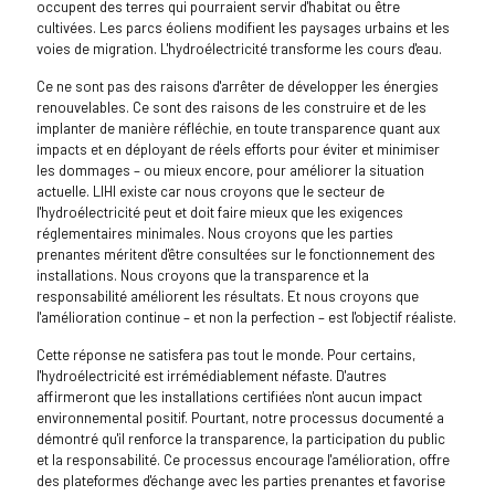
occupent des terres qui pourraient servir d'habitat ou être
cultivées. Les parcs éoliens modifient les paysages urbains et les
voies de migration. L'hydroélectricité transforme les cours d'eau.
Ce ne sont pas des raisons d'arrêter de développer les énergies
renouvelables. Ce sont des raisons de les construire et de les
implanter de manière réfléchie, en toute transparence quant aux
impacts et en déployant de réels efforts pour éviter et minimiser
les dommages – ou mieux encore, pour améliorer la situation
actuelle. LIHI existe car nous croyons que le secteur de
l'hydroélectricité peut et doit faire mieux que les exigences
réglementaires minimales. Nous croyons que les parties
prenantes méritent d'être consultées sur le fonctionnement des
installations. Nous croyons que la transparence et la
responsabilité améliorent les résultats. Et nous croyons que
l'amélioration continue – et non la perfection – est l'objectif réaliste.
Cette réponse ne satisfera pas tout le monde. Pour certains,
l'hydroélectricité est irrémédiablement néfaste. D'autres
affirmeront que les installations certifiées n'ont aucun impact
environnemental positif. Pourtant, notre processus documenté a
démontré qu'il renforce la transparence, la participation du public
et la responsabilité. Ce processus encourage l'amélioration, offre
des plateformes d'échange avec les parties prenantes et favorise