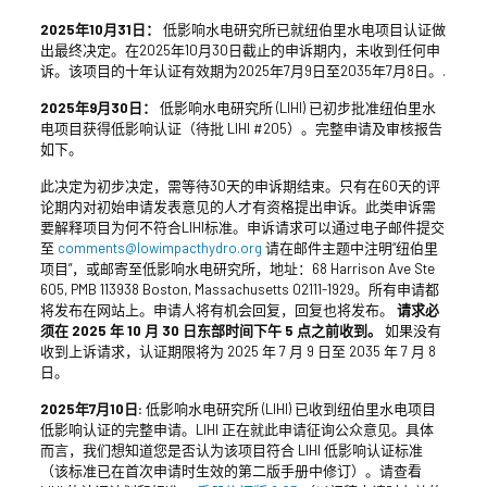
2025年10月31日：
低影响水电研究所已就纽伯里水电项目认证做
出最终决定。在2025年10月30日截止的申诉期内，未收到任何申
诉。该项目的十年认证有效期为2025年7月9日至2035年7月8日。.
2025年9月30日：
低影响水电研究所 (LIHI) 已初步批准纽伯里水
电项目获得低影响认证（待批 LIHI #205）。完整申请及审核报告
如下。
此决定为初步决定，需等待30天的申诉期结束。只有在60天的评
论期内对初始申请发表意见的人才有资格提出申诉。此类申诉需
要解释项目为何不符合LIHI标准。申诉请求可以通过电子邮件提交
至
comments@lowimpacthydro.org
请在邮件主题中注明“纽伯里
项目”，或邮寄至低影响水电研究所，地址：68 Harrison Ave Ste
605, PMB 113938 Boston, Massachusetts 02111-1929。所有申请都
将发布在网站上。申请人将有机会回复，回复也将发布。
请求必
须在 2025 年 10 月 30 日东部时间下午 5 点之前收到。
如果没有
收到上诉请求，认证期限将为 2025 年 7 月 9 日至 2035 年 7 月 8
日。
2025年7月10日
:
低影响水电研究所 (LIHI) 已收到纽伯里水电项目
低影响认证的完整申请。LIHI 正在就此申请征询公众意见。具体
而言，我们想知道您是否认为该项目符合 LIHI 低影响认证标准
（该标准已在首次申请时生效的第二版手册中修订）。请查看