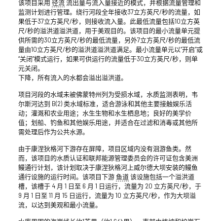
该项目采用
径流
流出量与流入量接近的模式，并根据流量管理和
监测计划进行管理。绕行河段全年接收37立方英尺/秒的流量，如
果低于37立方英尺/秒，则接收流入量。此最低流量包括10立方英
尺/秒的溢洪道溢洪道，用于美观目的。该项目的最小流量单元提
供所需的30立方英尺/秒的最低流量，另外7立方英尺/秒的最低流
量由10立方英尺/秒的溢洪道溢洪道满足。最小流量单元以“开启”或
“关闭”模式运行，如果可供运行的流量低于30立方英尺/秒，则单
元关闭。
下降，所有流入的水都会溢出溢洪道。
项目河段的水域未被佛蒙特州列为受损水域，水质监测表明，韦
尔斯河达到 B(2) 类水域标准，适合游泳和其他主要接触娱乐活
动；灌溉和农业用途；水生生物和水生栖息地；良好的美学价
值；划船、钓鱼和其他娱乐用途，并适合在过滤和消毒或其他所
需处理后作为公共水源。
由于康涅狄格河下游存在屏障，项目区域内没有洄游鱼类。然
而，该项目的水质认证和联邦能源管理委员会的许可证包含美洲
鳗通行计划，该计划取决于康涅狄格河上威尔德大坝安装的鳗鱼
通行设施的运行时间。该项目下游
鱼道
该设施包括一个溢洪道
槽，该槽于 4 月 1 日至 6 月 1 日运行，流量为 20 立方英尺/秒，于
9 月 1 日至 11 月 15 日运行，流量为 10 立方英尺/秒，作为大坝溢
流，以达到美观和最小流量。