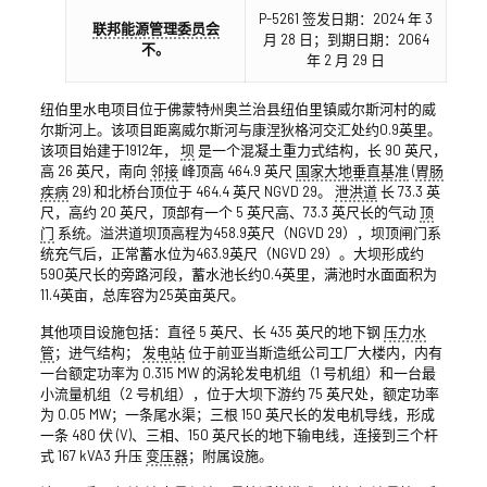
P-5261 签发日期：2024 年 3
联邦能源管理委员会
月 28 日；到期日期：2064
不。
年 2 月 29 日
纽伯里水电项目位于佛蒙特州奥兰治县纽伯里镇威尔斯河村的威
尔斯河上。该项目距离威尔斯河与康涅狄格河交汇处约0.9英里。
该项目始建于1912年，
坝
是一个混凝土重力式结构，长 90 英尺，
高 26 英尺，南向
邻接
峰顶高 464.9 英尺
国家大地垂直基准
(
胃肠
疾病
29) 和北桥台顶位于 464.4 英尺 NGVD 29。
泄洪道
长 73.3 英
尺，高约 20 英尺，顶部有一个 5 英尺高、73.3 英尺长的气动
顶
门
系统。溢洪道坝顶高程为458.9英尺（NGVD 29），坝顶闸门系
统充气后，正常蓄水位为463.9英尺（NGVD 29）。大坝形成约
590英尺长的旁路河段，蓄水池长约0.4英里，满池时水面面积为
11.4英亩，总库容为25英亩英尺。
其他项目设施包括：直径 5 英尺、长 435 英尺的地下钢
压力水
管
；进气结构；
发电站
位于前亚当斯造纸公司工厂大楼内，内有
一台额定功率为 0.315 MW 的涡轮发电机组（1 号机组）和一台最
小流量机组（2 号机组），位于大坝下游约 75 英尺处，额定功率
为 0.05 MW；一条尾水渠；三根 150 英尺长的发电机导线，形成
一条 480 伏 (V)、三相、150 英尺长的地下输电线，连接到三个杆
式 167 kVA3 升压
变压器
；附属设施。