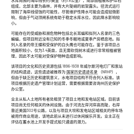
水库周围的海岸线长约1英里（约1.6公里），南部由植被和护岸石
组成，北部主要为森林，并有大片陡峭的岩架露头。径流式运行
限制了海岸线侵蚀的可能性，尽管维护性降水可能会造成轻微影
响，但由于气动顶闸系统有助于稳定水库水位，因此降水影响较
小。
可能存在的受威胁和濒危物种包括北长耳蝠和拟列入名录的三色
蝙蝠，但项目附近没有已知的冬季冬眠地或夏季产房栖息地。拟
列入名录的帝王蝶和受保护的白头鹰也可能存在。鉴于该项目占
地面积较小，仅为3.4英亩，且无需砍伐树木或进行非常规植被管
理，因此不太可能对受保护物种造成影响。
该项目的文化和历史资源包括 1896-1938 年威尔斯河电灯厂和泵站
的结构遗迹，这些遗迹被推荐为
国家历史遗迹名录
（NRHP），
但由于缺乏历史和建筑意义，水电项目结构不符合列入标准。该
项目根据历史遗产管理计划运营，需要根据需要咨询州历史保护
办公室。
业主从私人土地所有者处租赁了项目土地和发电站区域。目前该
项目尚无任何相关的休闲设施。由于河流左岸河岸高而陡，右岸
靠近美国302号公路，以及与项目大坝和发电站区域相关的停车场
被用作商业用途，该地此前从未进行过休闲娱乐开发。业主正在
评估在蓄水池上开发手提式船只通道的潜力。