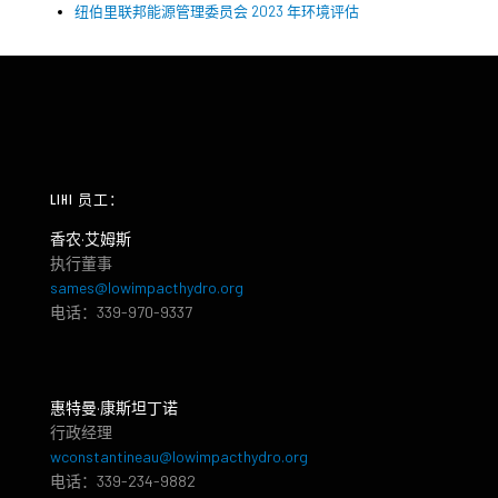
纽伯里联邦能源管理委员会 2023 年环境评估
LIHI 员工：
香农·艾姆斯
执行董事
sames@lowimpacthydro.org
电话：339-970-9337
惠特曼·康斯坦丁诺
行政经理
wconstantineau@lowimpacthydro.org
电话：339-234-9882