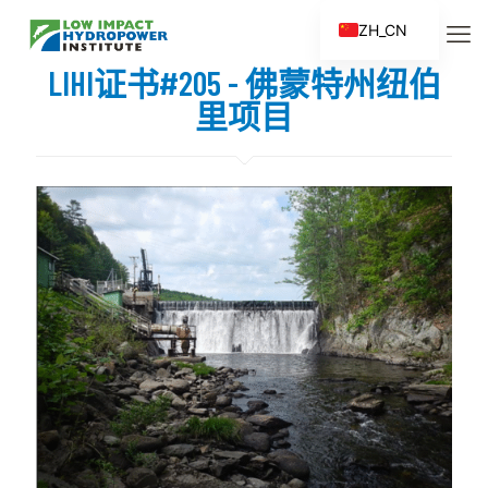
ZH_CN
EN
LIHI证书#205 - 佛蒙特州纽伯
ES
里项目
FR
ZH