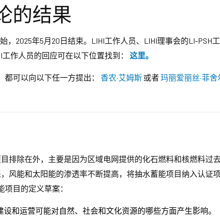
论的结果
始，2025年5月20日结束。LIHI工作人员、LIHI理事会的LI
HI工作人员的回应可在以下位置找到：
这里。
，都可以向以下任一方提出：
香农·艾姆斯
或者
玛丽爱丽丝·菲舍
H）项目排除在外，主要是因为区域电网提供的化石燃料和核燃料
成立以来，风能和太阳能的渗透率不断提高，将抽水蓄能项目纳入认
能项目的定义草案：
建设和运营可能对自然、社会和文化资源的哪些方面产生影响。