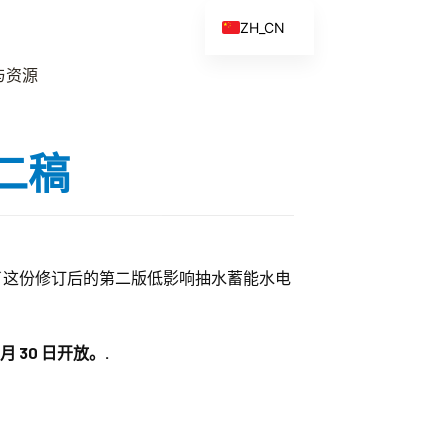
ZH_CN
EN
与资源
ES
FR
二稿
ZH
定了这份修订后的第二版低影响抽水蓄能水电
 月 30 日开放。.