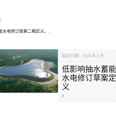
素
能水电修订版第二稿定义。.
拟定日期：2025 年 2 月
低影响抽水蓄
水电修订草案
义