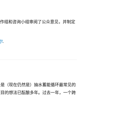
-PSH工作组和咨询小组审阅了公众意见，并制定
尔
.
过去是（现在仍然是）抽水蓄能循环最常见的
证项目的想法已酝酿多年。过去一年，一个跨