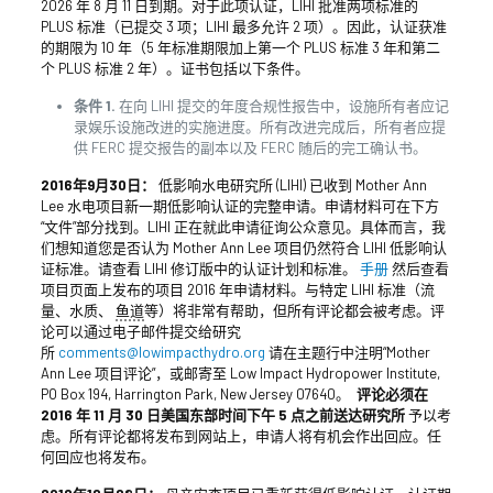
2026 年 8 月 11 日到期。对于此项认证，LIHI 批准两项标准的
PLUS 标准（已提交 3 项；LIHI 最多允许 2 项）。因此，认证获准
的期限为 10 年（5 年标准期限加上第一个 PLUS 标准 3 年和第二
个 PLUS 标准 2 年）。证书包括以下条件。
条件 1.
在向 LIHI 提交的年度合规性报告中，设施所有者应记
录娱乐设施改进的实施进度。所有改进完成后，所有者应提
供 FERC 提交报告的副本以及 FERC 随后的完工确认书。
2016年9月30日：
低影响水电研究所 (LIHI) 已收到 Mother Ann
Lee 水电项目新一期低影响认证的完整申请。申请材料可在下方
“文件”部分找到。LIHI 正在就此申请征询公众意见。具体而言，我
们想知道您是否认为 Mother Ann Lee 项目仍然符合 LIHI 低影响认
证标准。请查看 LIHI 修订版中的认证计划和标准。
手册
然后查看
项目页面上发布的项目 2016 年申请材料。与特定 LIHI 标准（流
量、水质、
鱼道
等）将非常有帮助，但所有评论都会被考虑。评
论可以通过电子邮件提交给研究
所
comments@lowimpacthydro.org
请在主题行中注明“Mother
Ann Lee 项目评论”，或邮寄至 Low Impact Hydropower Institute,
PO Box 194, Harrington Park, New Jersey 07640。
评论必须在
2016 年 11 月 30 日美国东部时间下午 5 点之前送达研究所
予以考
虑。所有评论都将发布到网站上，申请人将有机会作出回应。任
何回应也将发布。