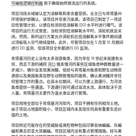
可编程逻辑控制器
用于确保始终顺流运行的系统。
项目河段水域被认定为溶解氧和汞含量受损。业主已与肯塔基州
环境保护部确认，该项目并非汞污染源。该项目已制定了一项适
应性管理计划，以便在检测到低溶解氧 (DO) 水平时进行曝气。该
项目的运行方式曾是，当检测到低溶解氧水平时，涡轮机就会关
闭。然而，新的运行方案允许涡轮机在低溶解氧水平事件期间通
过顶板吸入空气继续旋转。此外，尽管项目仅在 5 月至 10 月期间
进行 DO 监测，但该项目全年都进行 DO 监测。
肯塔基河历史上没有太多洄游鱼类，因为早在 19 世纪末就建有水
坝，而且下游的捕捞
河口
俄亥俄河的某些区域鱼类种群数量进一
步减少。偶尔会发现美洲鳗，但经与肯塔基州鱼类和野生动物资
源部以及美国鱼类及野生动物管理局的磋商，确认美洲鳗并非任
何管理工作的重点。在高水位期间，可以方便上游通行，为河流
鱼类提供一些通道。下游通行则可通过溢流水流，具体取决于流
入量。肯塔基河主要作为温水渔业进行管理。
项目用地全部位于肯塔基河河岸内，项目不拥有任何相邻土地。
由于项目占地面积极小，项目区域内未发现任何具有重要生态价
值的土地。
项目附近可能存在的受威胁或濒危物种包括印第安纳蝙蝠、灰蝙
蝠和弗吉尼亚大耳蝙蝠。项目区域内没有重点管理措施。经与美