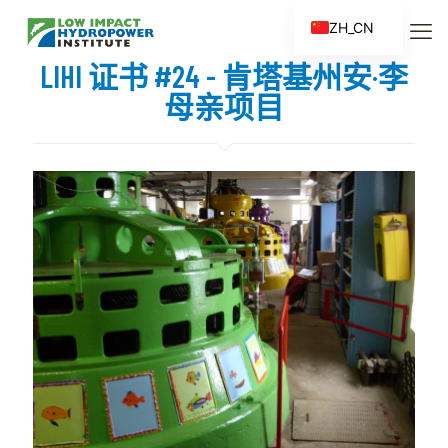
ZH_CN
EN
LIHI 证书 #24 - 肯塔基州安·李
ES
母亲项目
FR
ZH