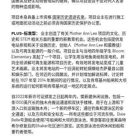
国鱼类及野生动物管理局的磋商，确认项目运营不会对列入名录
的物种造成影响。
项目本身具备上市资格
国家历史遗迹名录
。项目业主在进行施工
或地面扰动活动之前必须咨询国家历史保护办公室。
PLUS-标准型：
业主创造了有关 Mother Ann Lee 项目的文化、历
史和 STEM 相关方面的重要的新教育机会。这些机会包括提供发
电站参观和关于设施历史、创始人（Mother Ann Lee 和震教徒）
以及可再生能源的一般介绍。项目业主与当地四年级学生 Bloom
Elementary 发起了一个项目，让学生用当地鱼类绘制发电机，并
向全班讲解可再生能源和项目历史，有效地将发电站变成了儿童
艺术画廊。业主将发电站的一个旧涡轮转轮捐赠给杰萨曼县公园
和娱乐部门，在邻近的公园展出，并计划增加解说标牌，讨论转
轮在 1927 年至 2014 年期间的运行情况，以及肯塔基州船闸和大坝
系统的运行如何影响肯塔基州这一地区的定居点。
自2022年新许可证颁发之日起两年内，需新建休闲设施，包括一
条1300英尺长的独木舟搬运通道和双扶手楼梯，用于在上游和下
游入口处运输独木舟；一个新的停车区；通往钓鱼和游泳区的安
全通道；以及方向和安全标志——所有这些都位于河流东侧。Dixie
Belle号游船会使用7号船闸和大坝的游泳池，带游客前往普莱森特
希尔修复后的Shaker社区进行游览。这些游泳池也供休闲划船和
垂钓者使用。