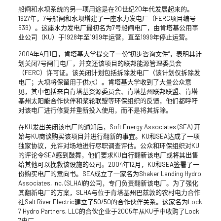
船闸和水坝系统的另一项用途是在20世纪20年代发展起来的。
1927年，7号船闸和水坝增建了一座水力发电厂（FERC项目编号
539）。这座水力发电厂最初名为7号船闸电厂，由肯塔基公用事
业公司（KU）于1928年至1999年运营，直至1999年停止运营。
2004年4月1日，肯塔基大学提交了一份“初步咨询文件”，表明其计
划关闭7号闸门电厂，并交还该项目的联邦能源管理委员会
（FERC）许可证。该关闭计划包括拆除发电厂（该计划仅拆除发
电厂；大坝将保留用于供水）。肯塔基大学收到了大量公众意
见，其中包括来自肯塔基资源委员会、肯塔基州联邦联盟、肯塔
基州太阳能合作伙伴和桨轮联盟等环保组织的反馈，他们都呼吁
对该电厂进行修复并重新投入使用，而不是将其拆除。
在KU发出关闭该电厂的通知后，Soft Energy Associates (SEA) 开
始与KU商谈购买该项目并进行翻新的事宜。KU和SEA达成了一项
独家协议，允许对场地进行尽职调查评估。公众和环保组织对KU
的评论令SEA感到鼓舞，他们要求KU自行翻新该电厂或将其出售
给其他可以挽救该设施的公司。2004年12月，KU和SEA签署了一
份购买电厂的意向书。SEA成立了一家名为Shaker Landing Hydro
Associates, Inc. (SLHA)的公司，专门负责翻新该电厂。为了强化
其翻新电厂的方案，SLHA与位于肯塔基州巴兹敦的农村电力合作
社Salt River Electric建立了50/50的合作伙伴关系。这家名为Lock
7 Hydro Partners, LLC的合伙企业于2005年从KU手中收购了Lock
7电厂。