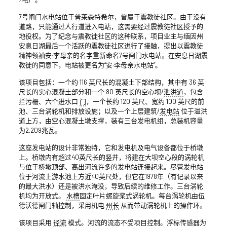
7号闸门水电站位于普莱森特希尔，曾属于震教徒社区。由于没有
道路，只能通过人行道进入电站，这需要经过震教徒社区授予的
地役权。为了纪念与震教徒社区的这种联系，项目业主与缅因州
安息日湖最后一个活跃的震教徒社区进行了接触，提出以震教徒
精神领袖安·李母亲的名字重新命名7号闸门水电站。在安息日湖震
教徒的同意下，电站被更名为“安·李母亲水电站”。
该项目包括：一个约 116 英尺长的混凝土下部结构，其中有 36 英
尺长的实心混凝土部分和一个 80 英尺长的空心坝/
泄洪道
，包含
拦污栅、六个进水口
门
，一个长约 120 英尺、宽约 100 英尺的前
池、三台涡轮机和排放设施；以及一个上层建筑/
发电站
位于溢洪
道上方，由空心混凝土墩支撑，装有三台发电机组，总装机容量
为2.209兆瓦。
这座发电站的设计非常独特，它和发电机及电气设备都位于桥墩
上。桥墩内有超过40英尺长的竖井，将建在大坝空心段的涡轮机
与位于桥墩顶部、高出河流许多的发电站连接起来。尽管发电站
位于河流上游水池上方近40英尺处，但它在1978年（有记录以来
的最大洪水）还是被洪水淹没，导致后续的维修工作。三台涡轮
机均为开放式。
水槽
固定叶片螺旋桨式涡轮机。每台涡轮机由伍
德沃德闸门轴控制，采用机电
州长
从而带动涡轮机上的操作环。
该项目采用
径流
模式。河流的流态不受项目控制。浮标传感器为