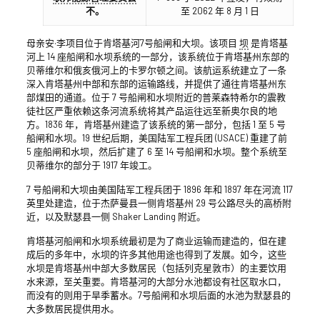
不。
至 2062 年 8 月 1 日
母亲安·李项目位于肯塔基河7号船闸和大坝。该项目
坝
是肯塔基
河上 14 座船闸和水坝系统的一部分，该系统位于肯塔基州东部的
贝蒂维尔和俄亥俄河上的卡罗尔顿之间。该航运系统建立了一条
深入肯塔基州中部和东部的运输路线，并提供了通往肯塔基州东
部煤田的通道。位于 7 号船闸和水坝附近的普莱森特希尔的震教
徒社区严重依赖这条河流系统将其产品运往远至新奥尔良的地
方。1836 年，肯塔基州建造了该系统的第一部分，包括 1 至 5 号
船闸和水坝。19 世纪后期，美国陆军工程兵团 (USACE) 重建了前
5 座船闸和水坝，然后扩建了 6 至 14 号船闸和水坝。整个系统至
贝蒂维尔的部分于 1917 年竣工。
7 号船闸和大坝由美国陆军工程兵团于 1896 年和 1897 年在河流 117
英里处建造，位于杰萨曼县一侧肯塔基州 29 号公路尽头的高桥附
近，以及默瑟县一侧 Shaker Landing 附近。
肯塔基河船闸和水坝系统最初是为了商业运输而建造的，但在建
成后的多年中，水坝的许多其他用途也得到了发展。如今，这些
水坝是肯塔基州中部大多数居民（包括列克星敦市）的主要饮用
水来源，至关重要。肯塔基河的大部分水池都设有社区取水口，
而没有的则用于旱季蓄水。7号船闸和水坝后面的水池为默瑟县的
大多数居民提供用水。