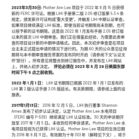
2023年3月30日
:
Mother Ann Lee 项目于 2022 年 8 月 15 日获得
新的 FERC 许可证。根据 LIHI 手册第二版 2.05 修订版第 5.3.4 条
规定，颁发新许可证构成“重大变更”，并触发 LIHI 中期认证审查。
如果项目继续满足 LIHI 标准，即使当前证书期限尚未到期，也可
以授予新的证书期限。这是自 2022 年 1 月发布手册 2.05 修订版
以来的首次 LIHI 中期审查。我们正在借鉴此经验，为需要此类审
查的项目设计新的中期申请格式。因此，本次初步审查是在项目
业主未正式提出申请的情况下进行的。为期 60 天的公众意见征询
期将与本中期审查报告草案的发布同时开启（请参阅下文“认证文
件”部分）。所有意见将整合到修订报告中，并发布在 LIHI 网站
上，并纳入初步决定。
评论必须在 2023 年 5 月 29 日美国东部
时间下午 5 点之前收到。
2022 年 1 月 1 日：
LIHI 证书期限已根据 2022 年 1 月 1 日发布的
LIHI 第 2 版认证手册 2.05 版延长。有关新期限，请参阅上面的设
施表。
2017年1月13日：
2016 年 12 月 5 日，LIHI 执行董事 Shannon
Ames 发布了初步认证决定，认定 Mother Ann Lee 水电项目
（FERC 编号 P-539）继续满足 LIHI 认证标准。30 天的申诉期开
放至 2017 年 1 月 5 日。未收到任何申诉请求。Mother Ann Lee 水
电项目现视为已获得 LIHI 认证。Mother Ann Lee 项目的生效日期
为 2016 年 8 月 11 日，有效期为十年 (10) 年（解释见下文），将于