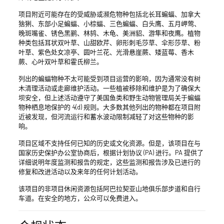
项目附近可能存在的受威胁或濒危物种包括北长耳蝙蝠、加拿大
猞猁、东部小足蝙蝠、小棕蝠、三色蝙蝠、白头鹰、五月岬莺、
晚斑嘴雀、锈色黑鹂、林鸫、木龟、美洲貂、游隼和夜鹰。植物
种类包括耳状双叶草、山甜欧芹、卵形刺毛莎草、伞形莎草、粉
叶草、紫色处女凉亭、圆叶兰花、光滑悬崖蕨、矮蓝莓、香木
蕨、心叶双叶草和霍氏柳兰。
列出的蝙蝠物种不太可能受到项目运营的影响，因为通常没有树
木清理活动或走廊维护活动。一些植被移除和维护是为了确保大
坝安全，但上述活动遵守了美国鱼类和野生动物管理局关于蝙蝠
物种栖息地保护的 4(d) 规则。大多数其他列出的物种都在项目附
近被发现，但河流运行和蓄水波动限制减轻了对这些物种的影
响。
项目区域不支持任何已知的历史或文化资源。但是，该项目在与
国家历史保护办公室协商后，根据计划协议 (PA) 进行。PA 提供了
详细说明年度监测和报告的规定，这些监测和报告涉及已进行的
修复和改进活动以及来年的任何计划活动。
该项目的非项目休闲资源包括阿巴拉契亚山地俱乐部步道和自行
车道。在安全的地方，公众可以免费进入。