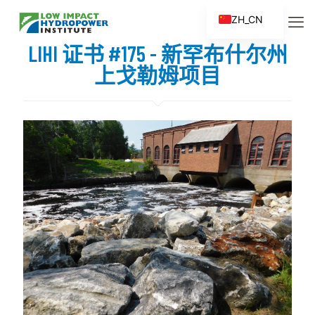
ZH_CN
EN
LIHI 证书 #175 - 新罕布什尔州
ES
上戈勒姆项目
FR
ZH