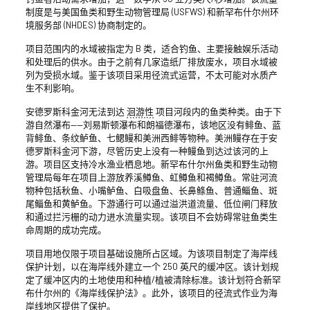
制度是与美国鱼类和野生动物管理局 (USFWS) 和新罕布什尔州环
境服务部 (NHDES) 协商制定的。
项目范围内的水域被指定为 B 类，适合钓鱼、主要接触娱乐活动
和处理后的供水。由于之前有几家造纸厂排放废水，项目水域被
列为受损水域。鉴于该项目采用径流式运营，不太可能对水质产
生不利影响。
安德罗斯科金河无法到达
洄游性
项目河段内的鱼类种类。由于下
游自然瀑布——刘易斯顿瀑布和朗福德瀑布，该地区没有鲱鱼、蓝
背鲱鱼、条纹鲈鱼、七鳃鳗和美洲西鲱等物种。美洲鳗存在于安
德罗斯科金河下游，尽管历史上没有一种鳗鱼到达过该河的上
游。项目区支持冷水渔业栖息地。新罕布什尔州鱼类和野生动物
管理局每年在项目上游放养溪鳟鱼、虹鳟鱼和褐鳟鱼。常驻河流
物种包括秋鱼、小嘴鲈鱼、白吸盘鱼、长鼻鲦鱼、普通鲻鱼、斑
尾鲻鱼和黄鲈鱼。下游通行可以通过溢洪道流量、低位闸门释放
和通过拦污栅的动力进水流量实现。该项目不会妨碍常驻鱼类生
命周期的成功完成。
项目用地仅限于项目基础设施所占区域。为该项目制定了海岸线
保护计划，以在海岸线外建立一个 250 英尺的缓冲区。该计划规
定了缓冲区内的土地使用和种植/植被清除标准。该计划符合新罕
布什尔州的《海岸线保护法》。此外，该项目的径流式作业为海
岸线地区提供了保护。