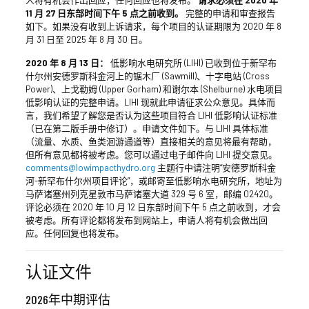
人将有机会作出回应，任何回应也将发布。
请求必须在 2020 年
11 月 27 日东部时间下午 5 点之前收到。
完整的申请和审查报告
如下。如果没有收到上诉请求，每个项目的认证期限为 2020 年 8
月 31 日至 2025 年 8 月 30 日。
2020 年 8 月 13 日：
低影响水电研究所 (LIHI) 已收到位于新罕布
什尔州安德罗斯科金河上的锯木厂 (Sawmill)、十字电站 (Cross
Power)、上戈勒姆 (Upper Gorham) 和谢尔本 (Shelburne) 水电项目
低影响认证的完整申请。LIHI 现就此申请征求公众意见。具体而
言，我们希望了解您是否认为这些项目符合 LIHI 低影响认证标准
（已在第二版手册中修订）。申请文件如下。与 LIHI 具体标准
（流量、水质、鱼类洄游通道等）直接相关的意见将最有帮助，
但所有意见都将被考虑。您可以通过电子邮件向 LIHI 提交意见。
comments@lowimpacthydro.org
主题行中请注明“安德罗斯科金
河-新罕布什尔州项目评论”，或邮寄至低影响水电研究所，地址为
马萨诸塞州列克星敦市马萨诸塞大道 329 号 6 室，邮编 02420。
评论必须在 2020 年 10 月 12 日东部时间下午 5 点之前收到，才会
被考虑。所有评论都将发布到网站上，申请人将有机会做出回
应。任何回复也将发布。
认证文件
2026年中期评估