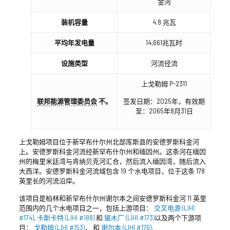
金河
装机容量
4.8 兆瓦
平均年发电量
14,661兆瓦时
设施类型
河流径流
上戈勒姆 P-2311
联邦能源管理委员会
不。
签发日期：2025年，有效期
至：2065年8月31日
上戈勒姆项目位于新罕布什尔州北部库斯县的安德罗斯科金河
上。安德罗斯科金河流经新罕布什尔州和缅因州。这条河在缅因
州的梅里米廷湾与肯纳贝克河汇合，然后流入缅因湾，随后流入
大西洋。安德罗斯科金河流域包含 19 个水电项目，位于这条 178
英里长的河流沿岸。
该项目是柏林和新罕布什尔州谢尔本之间安德罗斯科金河 11 英里
范围内的几个水电项目之一，包括上游项目：
交叉电源 (LIHI
#174)
,
卡斯卡特 (LIHI #188)
和
锯木厂 (LIHI #173)
以及两个下游项
目：
戈勒姆 (LIHI #153)
， 和
谢尔本 (LIHI #176)
.