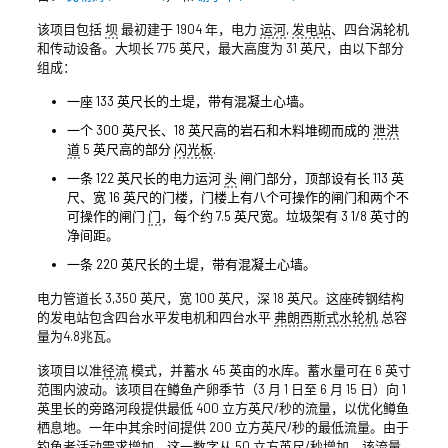
该项目包括
坝
最初建于 1904 年，电力
运河
,
发电站
、四台涡轮机
和传动设备。大坝长 775 英尺，最大高度为 31 英尺，由以下部分
组成：
一座 133 英尺长的土堤，带有混凝土心墙。
一个 300 英尺长、18 英尺高的岩石和木料堆砌而成的
泄洪
道
5 英尺高的部分
闪光板
.
一条 122 英尺长的电力运河
头
闸门部分，顶部设有长 113 英
尺、宽 16 英尺的门楼，门楼上有八个可操作的闸门和两个不
可操作的闸门
门
，每个约 7.5 英尺宽。垃圾架有 3 1/8 英寸的
净间距。
一条 220 英尺长的土堤，带有混凝土心墙。
电力管道长 3,350 英尺，宽 100 英尺，深 18 英尺。这座砖钢结构
的发电站包含四台水平发电机和四台水平
弗朗西斯式水轮机
总容
量为4.8兆瓦。
该项目以准
径流
模式，并蓄水 45 英亩的水库。蓄水量可在 6 英寸
范围内波动。该项目在鳟鱼产卵季节（3 月 1 日至 6 月 15 日）向 1
英里长的旁路河段提供最低 400 立方英尺/秒的流量，以优化鳟鱼
栖息地。一年中其余时间提供 200 立方英尺/秒的最低流量。由于
钓鱼者活动需求增加，这一数字从 50 立方英尺/秒增加。该流量