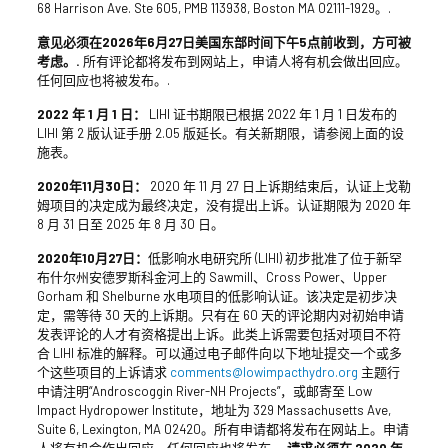
68 Harrison Ave. Ste 605, PMB 113938, Boston MA 02111-1929。.
意见必须在2026年6月27日美国东部时间下午5点前收到，方可被
考虑。.
所有评论都将发布到网站上，申请人将有机会做出回应。
任何回应也将被发布。.
2022 年 1 月 1 日：
LIHI 证书期限已根据 2022 年 1 月 1 日发布的
LIHI 第 2 版认证手册 2.05 版延长。有关新期限，请参阅上面的设
施表。
2020年11月30日：
2020 年 11 月 27 日上诉期结束后，认证上戈勒
姆项目的决定成为最终决定，没有提出上诉。认证期限为 2020 年
8 月 31 日至 2025 年 8 月 30 日。
2020年10月27日：
低影响水电研究所 (LIHI) 初步批准了位于新罕
布什尔州安德罗斯科金河上的 Sawmill、Cross Power、Upper
Gorham 和 Shelburne 水电项目的低影响认证。该决定是初步决
定，需等待 30 天的上诉期。只有在 60 天的评论期内对初始申请
发表评论的人才有资格提出上诉。此类上诉需要包括对项目不符
合 LIHI 标准的解释。可以通过电子邮件向以下地址提交一个或多
个这些项目的上诉请求
comments@lowimpacthydro.org
主题行
中请注明“Androscoggin River-NH Projects”，或邮寄至 Low
Impact Hydropower Institute，地址为 329 Massachusetts Ave,
Suite 6, Lexington, MA 02420。所有申请都将发布在网站上。申请