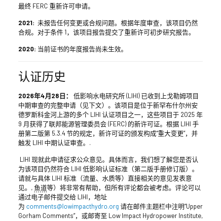
最终 FERC 重新许可申请。
2021:
未报告任何变更或合规问题。根据年度审查，该项目仍然
合规。对于条件 1，该项目报告提交了重新许可初步研究报告。
2020:
当前证书的年度报告尚未生效。
认证历史
2026年4月28日：
低影响水电研究所 (LIHI) 已收到上戈勒姆项目
中期审查的完整申请（见下文）。该项目是位于新罕布什尔州安
德罗斯科金河上游的多个 LIHI 认证项目之一，这些项目于 2025 年
9 月获得了联邦能源管理委员会 (FERC) 的新许可证。根据 LIHI 手
册第二版第 5.3.4 节的规定，新许可证的颁发构成“重大变更”，并
触发 LIHI 中期认证审查。.
LIHI 现就此申请征求公众意见。具体而言，我们想了解您是否认
为该项目仍然符合 LIHI 低影响认证标准（第二版手册修订版）。
请就与具体 LIHI 标准（流量、水质等）直接相关的意见发表意
见。,
鱼道
等）将非常有帮助，但所有评论都会被考虑。评论可以
通过电子邮件提交给 LIHI，地址
为
comments@lowimpacthydro.org
请在邮件主题栏中注明“Upper
Gorham Comments”，或邮寄至 Low Impact Hydropower Institute,