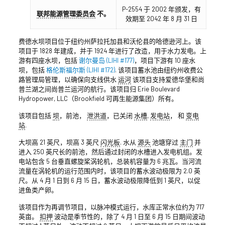
P-2554 于 2002 年颁发，有
联邦能源管理委员会
不。
效期至 2042 年 8 月 31 日
费德水坝项目位于纽约州萨拉托加县和沃伦县的哈德逊河上。该
项目于 1828 年建成，并于 1924 年进行了改造，用于水力发电。上
游有四座水坝，包括
谢尔曼岛 (LIHI #177)
，项目下游有 10 座水
坝，包括
格伦斯福尔斯 (LIHI #172)
. 该项目蓄水池由纽约州收费公
路管理局管理，以确保向支线供水
运河
该项目支持爱德华堡和尚
普兰湖之间尚普兰运河的航行。该项目归 Erie Boulevard
Hydropower, LLC（Brookfield 可再生能源集团）所有。
该项目包括
坝
，前池，
泄洪道
，已关闭
水槽
,
发电站
， 和
变电
站
.
大坝高 21 英尺，坝高 3 英尺
闪光板
. 水从
源头
池塘穿过
主门
并
进入 250 英尺长的前池，然后通过封闭的水槽进入发电机组。发
电站包含 5 台垂直螺旋桨涡轮机，总装机容量为 6 兆瓦。当河流
流量在涡轮机的运行范围内时，该项目的蓄水波动极限为 2.0 英
尺。从 4 月 1 日到 6 月 15 日，蓄水波动极限降低到 1 英尺，以促
进鱼类产卵。
该项目作为再调节项目，以脉冲模式运行，水库正常水位约为 717
英亩。
扣押
波动是季节性的，除了 4 月 1 日至 6 月 15 日期间波动