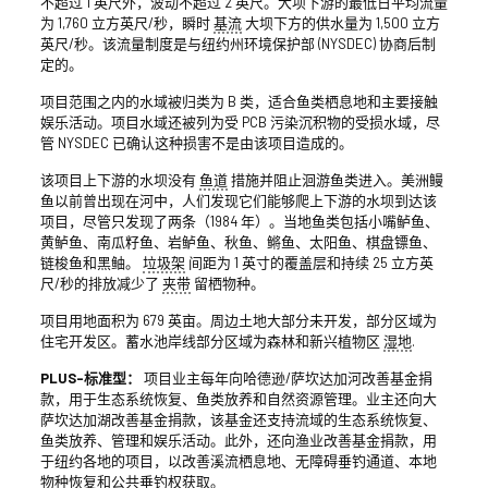
不超过 1 英尺外，波动不超过 2 英尺。大坝下游的最低日平均流量
为 1,760 立方英尺/秒，瞬时
基流
大坝下方的供水量为 1,500 立方
英尺/秒。该流量制度是与纽约州环境保护部 (NYSDEC) 协商后制
定的。
项目范围之内的水域被归类为 B 类，适合鱼类栖息地和主要接触
娱乐活动。项目水域还被列为受 PCB 污染沉积物的受损水域，尽
管 NYSDEC 已确认这种损害不是由该项目造成的。
该项目上下游的水坝没有
鱼道
措施并阻止洄游鱼类进入。美洲鳗
鱼以前曾出现在河中，人们发现它们能够爬上下游的水坝到达该
项目，尽管只发现了两条（1984 年）。当地鱼类包括小嘴鲈鱼、
黄鲈鱼、南瓜籽鱼、岩鲈鱼、秋鱼、鳉鱼、太阳鱼、棋盘镖鱼、
链梭鱼和黑鲉。
垃圾架
间距为 1 英寸的覆盖层和持续 25 立方英
尺/秒的排放减少了
夹带
留栖物种。
项目用地面积为 679 英亩。周边土地大部分未开发，部分区域为
住宅开发区。蓄水池岸线部分区域为森林和新兴植物区
湿地
.
PLUS-标准型：
项目业主每年向哈德逊/萨坎达加河改善基金捐
款，用于生态系统恢复、鱼类放养和自然资源管理。业主还向大
萨坎达加湖改善基金捐款，该基金还支持流域的生态系统恢复、
鱼类放养、管理和娱乐活动。此外，还向渔业改善基金捐款，用
于纽约各地的项目，以改善溪流栖息地、无障碍垂钓通道、本地
物种恢复和公共垂钓权获取。