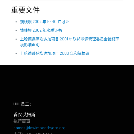
重要文件
馈线坝 2002 年 FERC 许可证
馈线坝 2002 年水质证书
上哈德逊萨坎达加项目 2001 年联邦能源管理委员会最终环
境影响声明
上哈德逊萨坎达加项目 2000 年和解协议
LIHI 员工：
香农·艾姆斯
执行董事
sames@lowimpacthydro.org