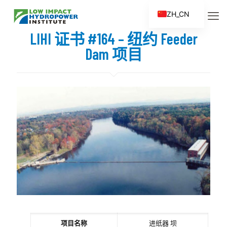
ZH_CN
EN
LIHI 证书 #164 – 纽约 Feeder
ES
Dam 项目
FR
ZH
项目名称
进纸器
坝