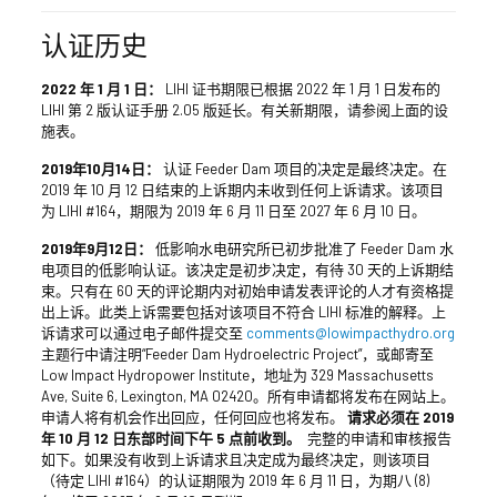
认证历史
2022 年 1 月 1 日：
LIHI 证书期限已根据 2022 年 1 月 1 日发布的
LIHI 第 2 版认证手册 2.05 版延长。有关新期限，请参阅上面的设
施表。
2019年10月14日：
认证 Feeder Dam 项目的决定是最终决定。在
2019 年 10 月 12 日结束的上诉期内未收到任何上诉请求。该项目
为 LIHI #164，期限为 2019 年 6 月 11 日至 2027 年 6 月 10 日。
2019年9月12日：
低影响水电研究所已初步批准了 Feeder Dam 水
电项目的低影响认证。该决定是初步决定，有待 30 天的上诉期结
束。只有在 60 天的评论期内对初始申请发表评论的人才有资格提
出上诉。此类上诉需要包括对该项目不符合 LIHI 标准的解释。上
诉请求可以通过电子邮件提交至
comments@lowimpacthydro.org
主题行中请注明“Feeder Dam Hydroelectric Project”，或邮寄至
Low Impact Hydropower Institute，地址为 329 Massachusetts
Ave, Suite 6, Lexington, MA 02420。所有申请都将发布在网站上。
申请人将有机会作出回应，任何回应也将发布。
请求必须在 2019
年 10 月 12 日东部时间下午 5 点前收到。
完整的申请和审核报告
如下。如果没有收到上诉请求且决定成为最终决定，则该项目
（待定 LIHI #164）的认证期限为 2019 年 6 月 11 日，为期八 (8)