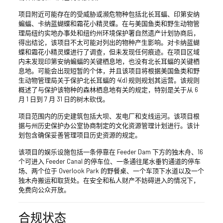
项目附近可能存在的受威胁或濒危物种包括北长耳蝠、印第安纳
蝙蝠、卡纳蓝蝴蝶和霜花小精灵蝶。在与美国鱼类和野生动物管
理局纽约实地办事处和纽约州环境保护署自然遗产计划协商后，
得出结论，该项目不太可能对列出的物种产生影响。对卡纳蓝蝴
蝶和霜花小精灵蝶进行了调查，但未发现任何痕迹。在项目区域
内未发现印第安纳蝙蝠的关键栖息地，也没有北长耳蝠的关键栖
息地。可能会出现短暂的个体，并且该项目将根据美国鱼类和野
生动物管理局关于保护北长耳蝠的 4(d) 规则规划其运营。该规则
概述了与保护该物种的森林栖息地有关的规定，特别是关于从 6
月 1 日到 7 月 31 日的树木砍伐。
项目范围内的历史建筑包括大坝、发电厂和支线运河。该项目根
据与州历史保护办公室协商制定的文化资源管理计划进行。该计
划包含确保妥善管理项目历史资源的规定。
该项目的娱乐设施包括一条停靠在 Feeder Dam 下方的独木舟、16
个可进入 Feeder Canal 的停车位、一条通往尾水垂钓通道的停车
场、两个位于 Overlook Park 的野餐桌、一个车顶下水道以及一个
独木舟搬运和取货处。在安全和私人财产不妨碍进入的情况下，
免费向公众开放。
合规状态