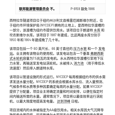
联邦能源管理委员会
不。
P-9159 豁免 1986
西特拉华隧道项目位于纽约州沙利文县格雷厄姆斯维尔附近，位
于纽约市环境保护局 (NYCDEP) 拥有的土地上，是西特拉华渡槽的
一部分，该渡槽为纽约市提供饮用水。该项目位于朗道特
水库
和
坎农斯维尔水库。该项目于 1987 年建成，比这两座水库分别于
1950 年和 1964 年建成晚了几十年。
该项目包括一个 60 英尺长、66 英寸直径的
压力水管
和一个
发电
站
。业主拥有该物业的使用权。该发电站包含一个垂直
弗朗西斯
式水轮机
容量为7.5兆瓦的发电机。水从西特拉华渡槽引至地下压
力水管，再输送至发电站涡轮机。水被排入
消力池
（用于降低水
流速度）然后排入朗道特水库。
该项目以管道设施的形式运行。NYCDEP 每周根据纽约市的供水需
求发送水量分配。NYCDEP 的系统会根据水库水位、流入量预测、
气候条件和水质等多种因素确定每周的水量分配。如果 NYCDEP
提供了分配量，项目业主将确定流量和时间安排，以便在指定时
间内输送所需的水量。通常情况下，项目将以最佳效率运行涡轮
机，以最大限度地提高发电量。
达到顶峰
日程。
项目流域内的水体被指定为AA级饮用水。相关水库因大气沉降导
致的汞含量受损，坎农斯维尔水库因农业和市政来源的磷含量被