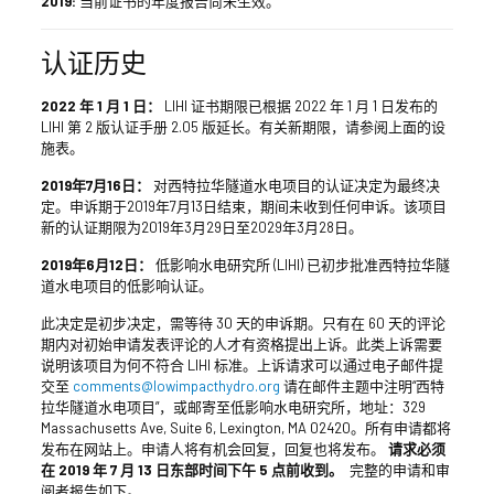
2019:
当前证书的年度报告尚未生效。
认证历史
2022 年 1 月 1 日：
LIHI 证书期限已根据 2022 年 1 月 1 日发布的
LIHI 第 2 版认证手册 2.05 版延长。有关新期限，请参阅上面的设
施表。
2019年7月16日：
对西特拉华隧道水电项目的认证决定为最终决
定。申诉期于2019年7月13日结束，期间未收到任何申诉。该项目
新的认证期限为2019年3月29日至2029年3月28日。
2019年6月12日：
低影响水电研究所 (LIHI) 已初步批准西特拉华隧
道水电项目的低影响认证。
此决定是初步决定，需等待 30 天的申诉期。只有在 60 天的评论
期内对初始申请发表评论的人才有资格提出上诉。此类上诉需要
说明该项目为何不符合 LIHI 标准。上诉请求可以通过电子邮件提
交至
comments@lowimpacthydro.org
请在邮件主题中注明“西特
拉华隧道水电项目”，或邮寄至低影响水电研究所，地址：329
Massachusetts Ave, Suite 6, Lexington, MA 02420。所有申请都将
发布在网站上。申请人将有机会回复，回复也将发布。
请求必须
在 2019 年 7 月 13 日东部时间下午 5 点前收到。
完整的申请和审
阅者报告如下。