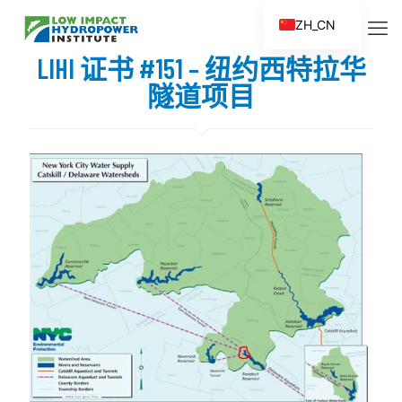
ZH_CN
EN
LIHI 证书 #151 – 纽约西特拉华
ES
隧道项目
FR
ZH