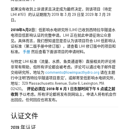
如果没有收到上诉请求且决定成为最终决定，则该项目（待定
LIHI #151）的认证期限为 2019 年 3 月 29 日至 2029 年 3 月 28
日。
2019年4月2日：
低影响水电研究所 (LIHI) 已收到西特拉华隧道水
电项目低影响认证的完整申请。LIHI 正在就此申请征询公众意
见。具体而言，我们想知道您是否认为该项目符合 LIHI 低影响认
证标准（第二版手册中修订版）。请查看 LIHI 修订版中的项目和
标准。
手册
然后查看下面该项目的申请材料。
与特定 LIHI 标准（流量、水质、鱼类通道等）直接相关的评论将
非常有帮助，但所有评论都会被考虑。评论可以通过电子邮件提
交给研究所，地址为
comments@lowimpacthydro.org
请在主题
行中注明“西特拉华隧道项目意见”，或邮寄至低影响水电研究所，
地址：329 Massachusetts Avenue, Suite 6, Lexington, MA
02420。
评论必须在 2019 年 6 月 1 日东部时间下午 5 点或之前
收到
予以考虑。所有评论都将发布到网站上，申请人将有机会作
出回应。任何回应也将发布。
认证文件
2019 年认证