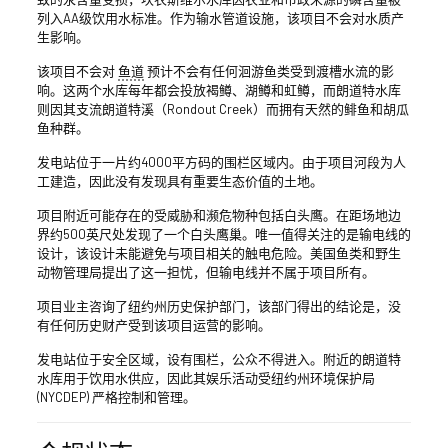
列入AA级饮用水标准。作为输水管道设施，该项目不会对水质产
生影响。
该项目不会对
鱼道
预计不会有任何洄游鱼类受到渡槽水流的影
响。这两个水库每年都会投放褐鳟、湖鳟和虹鳟，而朗道特水库
则因其支流朗道特溪（Rondout Creek）而拥有天然的鲱鱼和胡瓜
鱼种群。
发电站位于一片约4000平方码的围栏区域内。由于项目河段为人
工建造，因此没有发现具有重要生态价值的土地。
项目附近可能存在的受威胁和濒危物种包括白头鹰。在距场地边
界约500英尺处发现了一个白头鹰巢。唯一值得关注的是输电线的
设计，该设计未能避免与项目相关的触电危险。美国鱼类和野生
动物管理局提出了这一担忧，但输电线并不属于项目所有。
项目业主咨询了纽约州历史保护部门，该部门得出的结论是，没
有任何历史财产受到该项目运营的影响。
发电站位于安全区域，设有围栏，公众不得进入。附近的朗道特
水库用于饮用水供应，因此其娱乐活动受纽约州环境保护局
(NYCDEP) 严格控制和管理。