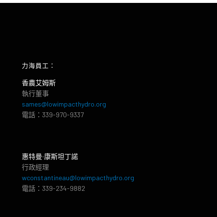
力海員工：
香農艾姆斯
執行董事
sames@lowimpacthydro.org
電話：339-970-9337
惠特曼‧康斯坦丁諾
行政經理
wconstantineau@lowimpacthydro.org
電話：339-234-9882