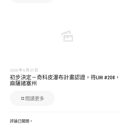
2026 年 5 月 27 日
初步決定－奇科皮瀑布計畫認證，待LIHI #208，
麻薩諸塞州
閱讀更多
評論已關閉。