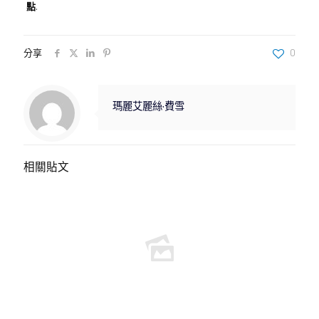
點
.
分享
0
瑪麗艾麗絲·費雪
相關貼文