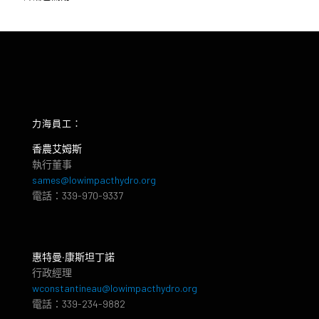
力海員工：
香農艾姆斯
執行董事
sames@lowimpacthydro.org
電話：339-970-9337
惠特曼‧康斯坦丁諾
行政經理
wconstantineau@lowimpacthydro.org
電話：339-234-9882