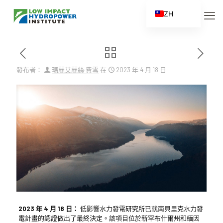
ZH
EN
ES
FR
發布者：
瑪麗艾麗絲·費雪
在
2023 年 4 月 18 日
ZH_CN
2023 年 4 月 18 日：
低影響水力發電研究所已就南貝里克水力發
電計畫的認證做出了最終決定。該項目位於新罕布什爾州和緬因