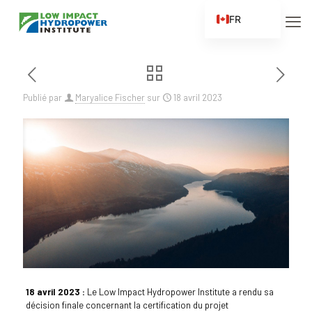
FR
EN
ES
ZH
Publié par
Maryalice Fischer
sur
18 avril 2023
ZH_CN
18 avril 2023 :
Le Low Impact Hydropower Institute a rendu sa
décision finale concernant la certification du projet