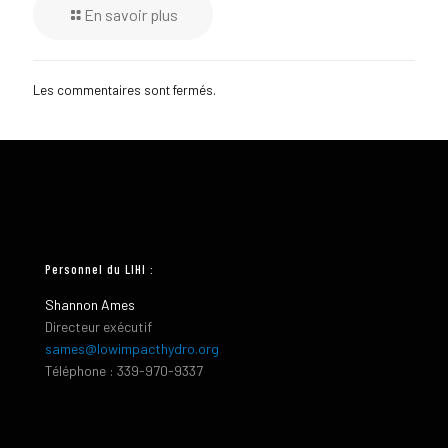
En savoir plus
Les commentaires sont fermés.
Personnel du LIHI :
Shannon Ames
Directeur exécutif
sames@lowimpacthydro.org
Téléphone : 339-970-9337