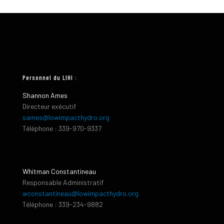
Personnel du LIHI :
Shannon Ames
Directeur exécutif
sames@lowimpacthydro.org
Téléphone : 339-970-9337
Whitman Constantineau
Responsable Administratif
wconstantineau@lowimpacthydro.org
Téléphone : 339-234-9882