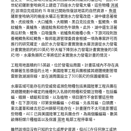
世紀初薩斯奎哈納河上建造了四座水力發電大壩，這些物種
消滅
的
該項目完成前約 15 年就已開始恢復該地區的自然資源。
魚道
薩斯奎哈納河的幾座水壩正在實施水力發電改造。湖中棲息著梭
魚、虎紋梭魚、大口鱸魚、大眼鯛、黑白克拉皮魚、藍鰓魚、條
紋鱸魚、黃鱸魚、通道鯰魚和棕色牛頭魚。此外，湖中還生活著
南瓜籽魚、鯉魚、白吸盤魚、岩鱸魚和幾種小魚。下游河段則放
養褐鱒魚和虹鱒魚。聯邦能源管理委員會根據一項為專案許可而
進行的研究確定，由於水力發電計畫實施後水庫流速從水力發電
計畫實施前的約20英尺/秒大幅下降到水力發電計畫實施後的3英
尺/秒，水庫魚類死亡率將低於未實施水力發電計畫的情況。
工程用地面積約11.5英畝，位於發電站周圍。計畫區域內不存在具
有顯著生態價值的土地。美國陸軍工程兵團根據其總體規劃管理
雷斯敦湖湖岸線，並在湖周圍設立了300英尺的保護緩衝區。
水庫區域可能存在的受威脅或瀕危物種包括美國陸軍工程兵團在
其總體規劃中確定的幾種列入名錄的物種和受關注物種，包括蝙
蝠、蛾類、蜻蜓和豆娘，以及植物。項目運作不會影響這些物
種。在下游河段，印第安納蝙蝠、小棕蝠、北長耳蝠、白頭鷹、
東北蘆葦和維吉尼亞州錦葵可能存在。計畫運作不太可能影響這
些物種，AEC 已與美國陸軍工程兵團合作，為兩個蝙蝠箱、數英
畝傳粉媒介種植區以及保護
濕地
毗鄰工程停車場。
雖然該項目沒有已知的文化或歷史資源，但AEC在任何施工或地