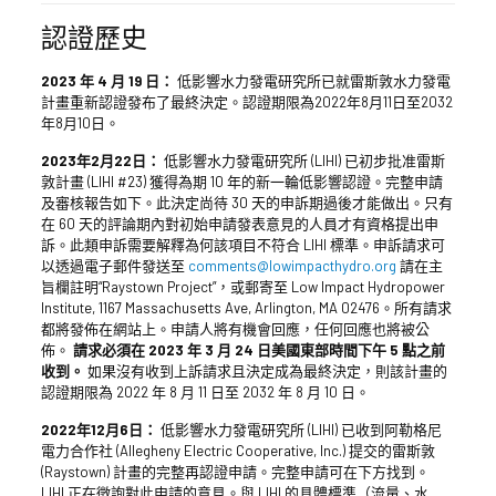
認證歷史
2023 年 4 月 19 日：
低影響水力發電研究所已就雷斯敦水力發電
計畫重新認證發布了最終決定。認證期限為2022年8月11日至2032
年8月10日。
2023年2月22日：
低影響水力發電研究所 (LIHI) 已初步批准雷斯
敦計畫 (LIHI #23) 獲得為期 10 年的新一輪低影響認證。完整申請
及審核報告如下。此決定尚待 30 天的申訴期過後才能做出。只有
在 60 天的評論期內對初始申請發表意見的人員才有資格提出申
訴。此類申訴需要解釋為何該項目不符合 LIHI 標準。申訴請求可
以透過電子郵件發送至
comments@lowimpacthydro.org
請在主
旨欄註明“Raystown Project”，或郵寄至 Low Impact Hydropower
Institute, 1167 Massachusetts Ave, Arlington, MA 02476。所有請求
都將發佈在網站上。申請人將有機會回應，任何回應也將被公
佈。
請求必須在 2023 年 3 月 24 日美國東部時間下午 5 點之前
收到。
如果沒有收到上訴請求且決定成為最終決定，則該計畫的
認證期限為 2022 年 8 月 11 日至 2032 年 8 月 10 日。
2022年12月6日：
低影響水力發電研究所 (LIHI) 已收到阿勒格尼
電力合作社 (Allegheny Electric Cooperative, Inc.) 提交的雷斯敦
(Raystown) 計畫的完整再認證申請。完整申請可在下方找到。
LIHI 正在徵詢對此申請的意見。與 LIHI 的具體標準（流量、水