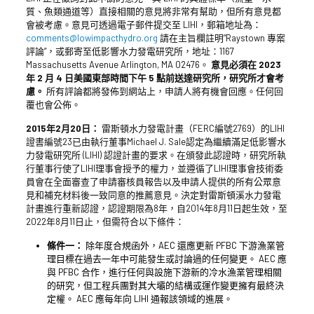
質、魚類通道等）直接相關的意見將非常有幫助，但所有意見都
會被考慮。意見可透過電子郵件提交至 LIHI，郵箱地址為：
comments@lowimpacthydro.org
請在主旨欄註明“Raystown 專案
評論”，或郵寄至低影響水力發電研究所，地址：1167
Massachusetts Avenue Arlington, MA 02476。
意見必須在 2023
年 2 月 4 日美國東部時間下午 5 點前送達研究所，研究所才會考
慮。
所有評論都將發佈到網站上，申請人將有機會回應。任何回
覆也會公佈。
2015年2月20日：
雷斯頓水力發電計畫（FERC編號2769）的LIHI
證書編號23已由執行董事Michael J. Sale認定為繼續滿足低影響水
力發電研究所 (LIHI) 認證計畫的要求。在頒發此認證時，研究所執
行董事行使了LIHI理事會授予的權力，並遵循了LIHI理事會技術委
員會在全面審查了申請審核員報告以及申請人提供的所有公眾意
見和補充材料後一致同意的推薦意見。決定對雷斯頓溪水力發電
計畫進行重新認證，認證期限為8年，自2014年8月11日起生效，至
2022年8月11日止，但需符合以下條件：
條件一：
除年度合規函外，AEC 還應更新 PFBC 下游漁業管
理目標在過去一年中可能發生或討論過的任何變更。 AEC 應
與 PFBC 合作，進行任何與設施下游新的冷水漁業管理相關
的研究，但工程兵團對其大壩的結構或運作變更擁有最終決
定權。 AEC 應每年向 LIHI 通報該領域的進展。