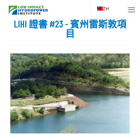
ZH
EN
LIHI 證書 #23 - 賓州雷斯敦項
ES
目
FR
ZH_CN