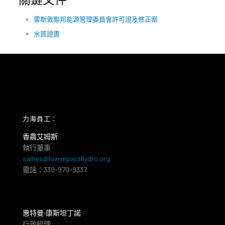
雷斯敦聯邦能源管理委員會許可證及修正案
水質證書
力海員工：
香農艾姆斯
執行董事
sames@lowimpacthydro.org
電話：339-970-9337
惠特曼‧康斯坦丁諾
行政經理