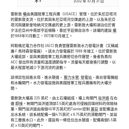
不。
2032 年 10 月 31 日
雷斯敦
壩
由美國陸軍工程兵團（USACE）管理，位於朱尼亞塔河
的雷斯敦支流，位於其與朱尼亞塔河交匯處的上游，以及朱尼亞
塔河與薩斯奎哈納河交匯處的更上游。雷斯敦大壩和湖泊位於賓
夕法尼亞州中南部亨廷頓縣，靠近亨廷頓自治市。該壩的建設
壩
於1968年10月動工，1973年10月竣工。
阿勒格尼電力合作社 (AEC) 負責營運雷斯敦水力發電計畫（又稱威
廉·F·馬特森發電廠）。該水力發電廠於 1988 年竣工，位於雷斯敦
大壩底部，並與美國陸軍工程兵團密切合作運營，後者負責向
AEC 發出所有流量和溫度調節指令。流量每天都會進行調整，以
最大程度地減少下游河流的波動。
該項目包括進水塔、進水隧道、
壓力水管
,
發電站
、兩台發電機組
和水輪閘門。水力發電設施與美國陸軍工程兵團擁有的大壩分
開。
雷斯敦大壩高 225 英尺，由土石壩組成，壩上有閘門
溢洪道
在右
邊
鄰接
，無閘門溢洪道頂部3.5英尺處為可侵蝕回填材料的保險絲
塞。閘門溢洪道由兩個45平方英尺的Tainter控制
蓋茲
並配備溫水
出水系統，該系統配備一個4.75英尺 x 6.75英尺的滑動閘門，並設
有三層進水口。此外，還設有一條低位出水隧道，配備兩個5.5英
尺 x 10英尺的閘門。