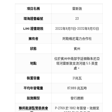
項目名稱
雷斯敦
理海證書編號
23
LIHI 證書期限
2022年8月11日-2032年8月10日
擁有者
阿勒格尼電力合作社
狀態
賓州
位於賓州中南部亨廷頓縣朱尼亞
地點
塔河雷斯敦支流河道 5.5 英里
處。
裝置容量
21兆瓦
平均年發電量
87,889 兆瓦時
設施類型
發行週期
聯邦能源監管委員會
P-2769 於 1982 年簽發，效期至