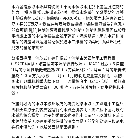
水力發電廠取水塔具有從湖面不同水位取水用於下游溫度控制的
能力。
攝取量
攔污柵淨距為3吋。從進水塔延伸至發電站的混凝
土隧道直徑12英尺，鋼襯砌，長930英尺。鋼製壓力水管直徑12英
尺，長550英尺。發電站有兩台發電機組，總裝置容量為21兆瓦。
22台可調
邊門
控制流經每個機組的流量。流量也透過關閉位於發
電機組上游的兩個渦輪截止閥來調節。流經隧道、壓力水管和發
電站的流量可以透過關閉位於進水口結構的12英尺（約3.6公尺）
見方的輪閘來調節。
該項目採用「流放式」運作模式。流量由美國陸軍工程兵團
(USACE) 控制，項目按可用流量進行放流。 USACE 規定，5 月至
11 月的季節性最低流量為 200 立方英尺/秒，12 月至 4 月的最低流
量為 480 立方英尺/秒。 5 月至 11 月的最低流量需要降低，以防止
湖水在夏季和秋季大幅下降。此流量製度由 USACE 制定，並經賓
州魚類和船舶委員會 (PFBC) 批准，旨在保護魚類、野生動物和水
質。
計畫河段內的水域未被州政府列為受污染水域。美國陸軍工程兵
團和美國原子能委員會進行的水質監測表明，湖泊及下游河段的
水質均符合標準。原子能委員會也操作水溫閘門，以維持下游溫
水休閒漁業，以達到季節性排放溫度目標，並全年對湖泊和尾水
進行水溫監測，以驗證目標是否達到。
歷史上，朱尼亞塔河曾是美洲西鯡和美洲鰻魚的棲息地。由於20