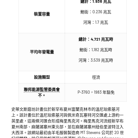
總計：1.936 兆瓦
鮑街：0.236 兆瓦
裝置容量
河灣：1.7 兆瓦
總計：4,721 兆瓦時
鮑街：1,182 兆瓦時
平均年發電量
河灣：3,539 兆瓦時
設施類型
徑流
聯邦能源監管委員會
P-3760，1983 年豁免
不。
史蒂文斯磨坊計畫位於新罕布夏州富蘭克林市的溫尼珀索基河
上。該計畫位於溫尼珀索基河與佩米奇瓦塞特河交匯處上游約一
英里處，這兩條河匯合形成梅里馬克河。梅里馬克河流經新罕布
夏州南部、麻薩諸塞州東北部，並在麻薩諸塞州紐伯里波特注入
大西洋。該網站最初由羊毛服裝製造商 MT Stevens 公司於 20 世