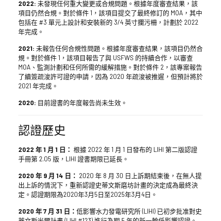
2022:
未發現任何重大變更或合規問題。根據年度審查結果，該
項目仍然合規。對於條件 1，該項目提交了最終修訂的 MOA，其中
包括在 #3 單元上設計和安裝新的 3/4 英寸攔污柵，計劃於 2022
年完成。
2021:
未報告任何合規性問題。根據年度審查結果，該項目仍然合
規。對於條件 1，該項目報告了與 USFWS 的持續合作，以審查
MOA、監測計劃和任何所需的緩解措施。對於條件 2，該專案報告
了續簽疏浚許可證的申請，因為 2020 年疏浚被推遲，但預計將於
2021 年完成。
2020:
目前證書的年度報告尚未生效。
認證歷史
2022 年 1 月 1 日：
根據 2022 年 1 月 1 日發布的 LIHI 第二版認證
手冊第 2.05 版，LIHI 證書期限已延長。
2020 年 9 月 14 日：
2020 年 8 月 30 日上訴期結束後，在無人提
出上訴的情況下，重新認證史蒂文斯磨坊計畫的決定成為最終決
定。認證期限為2020年3月5日至2025年3月4日。
2020 年 7 月 31 日：
低影響水力發電研究所 (LIHI) 已初步批准對史
蒂文斯米爾計畫 (LIHI #123) 進行為期 5 年的新一輪低影響認證。