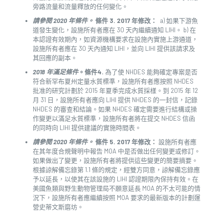
旁路流量和流量釋放的任何變化。
請參閱 2020 年條件。
條件 3. 2017 年修改：
a) 如果下游魚
道發生變化，設施所有者應在 30 天內繼續通知 LIHI。 b) 在
本認證有效期內，如資源機構要求在設施內實施上游通道，
設施所有者應在 30 天內通知 LIHI，並向 LIHI 提供該請求及
其回應的副本。
2018 年滿足條件
。條件4.
為了使 NHDES 能夠確定專案是否
符合新罕布夏州定量水質標準，設施所有者應按照 NHDES
批准的研究計劃於 2015 年夏季完成水質採樣。到 2015 年 12
月 31 日，設施所有者應向 LIHI 提供 NHDES 的一封信，記錄
NHDES 的審查和結論。如果 NHDES 確定需要進行結構或操
作變更以滿足水質標準，設施所有者將在提交 NHDES 信函
的同時向 LIHI 提供建議的實施時間表。
請參閱 2020 年條件。
條件 5. 2017 年修改：
設施所有者應
在其年度合規聲明中報告 MOA 中是否做出任何變更或修訂。
如果做出了變更，設施所有者將提供這些變更的簡要摘要。
根據諒解備忘錄第 1.1 條的規定，經雙方同意，諒解備忘錄應
予以延長，以使其在該設施的 LIHI 認證期限內保持有效。在
美國魚類與野生動物管理局不願意延長 MOA 的不太可能的情
況下，設施所有者應繼續按照 MOA 要求的最新版本的計劃運
營史蒂文斯磨坊。