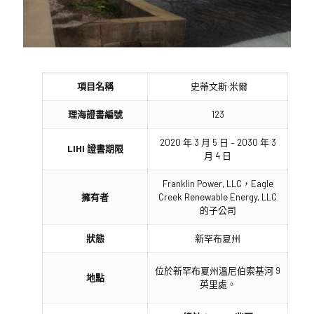
項目名稱
史蒂文斯·米爾
理海證書編號
123
2020 年 3 月 5 日 – 2030 年 3
LIHI 證書期限
月 4 日
Franklin Power, LLC，Eagle
擁有者
Creek Renewable Energy, LLC
的子公司
狀態
新罕布夏州
位於新罕布夏州溫尼伯索基河 9
地點
英里處。