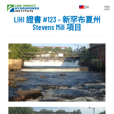
ZH
EN
LIHI 證書 #123 – 新罕布夏州
ES
Stevens Mill 項目
FR
ZH_CN