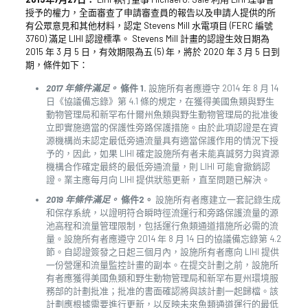
授予的權力，全面審查了申請審查員的報告以及申請人提供的所
有公眾意見和其他材料，認定 Stevens Mill 水電項目 (FERC 編號
3760) 滿足 LIHI 認證標準。 Stevens Mill 計畫的認證生效日期為
2015 年 3 月 5 日，有效期限為五 (5) 年，將於 2020 年 3 月 5 日到
期，條件如下：
2017 年條件滿足。
條件 1.
設施所有者應遵守 2014 年 8 月 14
日《協議備忘錄》第 4.1 條的規定，在獲得美國魚類與野生
動物管理局和新罕布什爾州魚類與野生動物管理局的批准後
立即實施適當的保護性旁路保護措施。由於此項認證是在資
源機構尚未認定最低旁通流量具有適當保護作用的情況下授
予的，因此，如果 LIHI 確定設施所有者未能真誠努力與資源
機構合作確定最終的最低旁通流量，則 LIHI 可能會撤銷認
證。業主應每月向 LIHI 提供狀態更新，直至問題已解決。
2019 年條件滿足。
條件2。
設施所有者應建立一套記錄生成
和保存系統，以證明符合瞬時徑流運行和旁路保護流量的源
池高程和流量管理限制，包括運行魚類通道措施所必需的流
量。設施所有者應遵守 2014 年 8 月 14 日的協議備忘錄第 4.2
節。自認證簽發之日起三個月內，設施所有者應向 LIHI 提供
一份營運和流量監控計畫的副本。在提交計劃之前，設施所
有者應獲得美國魚類和野生動物管理局和新罕布夏州環境服
務部的計劃批准；批准的書面確認將與該計劃一起歸檔。該
計劃應根據需要進行更新，以反映未來魚類通道運行的最低