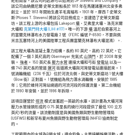
紀初開發。該公司的起源可以追溯到 JP Stevens and Company，
該公司由納撒尼爾·史蒂文斯船長於 1813 年在馬薩諸塞州北安多弗
創立，並於 1813 年開始生產羊毛寬幅布。1901 年，摩西·T·史蒂文
斯 (Moses T. Stevens) 將該公司註冊成立，並建造了史蒂文斯磨
坊。該工程上游的水壩包括 Lakeport
壩
、艾弗里大壩、洛克米爾
大壩和
克萊門特大壩 (LIHI #117)
。唯一的下游
壩
溫尼伯索基河上
的富蘭克林瀑布水力發電廠 2 號（FERC 編號 P-6590，不要與佩
米吉瓦塞特河上的美國陸軍工程兵團富蘭克林瀑布大壩混淆）。.
該工程大壩為混凝土重力結構，長約 80 英尺，高約 22 英尺。它
配備了一個 3 英尺高的 Obermeyer 充氣式
山頂門
，於 2008 年安
裝。
強者
。 150 英尺長
壓力水管
連接大壩和弓街
發電站
以及一
條 740 英尺長的管道
運河
街道將大壩與河灣發電站連接起來。 1
號渦輪機組（236 千瓦）位於河流北側，與史蒂文斯磨坊 1 號大樓
（Bow 街）正對面。 1 號機組為飛力潛水渦輪機，安裝於 1985
年；它用於維持河灣站繞過的河流河段的保護流量。第二台機組
於 1990 年安裝，並於 1996 年拆除。
該項目運營於
徑流
模式並蓄起一英畝的水庫。該計畫為大壩河灣
壓力水管接頭形成的 0.75 英里長的繞行河段提供了最低 100 立方
英尺/秒的流量。該流動制度是與美國魚類與野生動物管理局
(USFWS) 和新罕布夏州魚類與野生動物管理局 (NHFG) 協商制定
的。
工程範圍內的水域為B類水域，適合釣魚、主要接觸娛樂活動、處