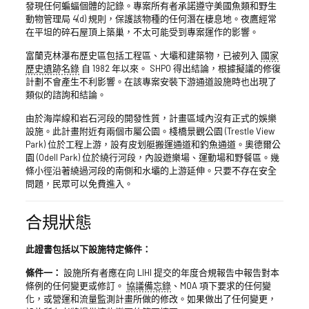
發現任何蝙蝠個體的記錄。專案所有者承諾遵守美國魚類和野生
動物管理局 4(d) 規則，保護該物種的任何潛在棲息地。夜鷹經常
在平坦的碎石屋頂上築巢，不太可能受到專案運作的影響。
富蘭克林瀑布歷史區包括工程區、大壩和建築物，已被列入
國家
歷史遺跡名錄
自 1982 年以來。 SHPO 得出結論，根據擬議的修復
計劃不會產生不利影響。在該專案安裝下游通道設施時也出現了
類似的諮詢和結論。
由於海岸線和岩石河段的開發性質，計畫區域內沒有正式的娛樂
設施。此計畫附近有兩個市屬公園。棧橋景觀公園 (Trestle View
Park) 位於工程上游，設有皮划艇搬運通道和釣魚通道。奧德爾公
園 (Odell Park) 位於繞行河段，內設遊樂場、運動場和野餐區。幾
條小徑沿著繞過河段的南側和水壩的上游延伸。只要不存在安全
問題，民眾可以免費進入。
合規狀態
此證書包括以下設施特定條件：
條件一：
設施所有者應在向 LIHI 提交的年度合規報告中報告對本
條例的任何變更或修訂。
協議備忘錄
、MOA 項下要求的任何變
化，或營運和流量監測計畫所做的修改。如果做出了任何變更，