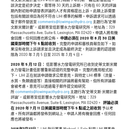
該決定是初步決定，需等待 30 天的上訴期。只有在 60 天的評論
期內對初始申請發表評論的人才有資格提出上訴。此類上訴需要
包括有關該項目為何不符合 LIHI 標準的解釋。申訴請求可以透過
電子郵件發送至
comments@lowimpacthydro.org
主題行為“史蒂
文斯米爾計畫”，或郵寄至低影響水力發電研究所，地址為：329
Massachusetts Ave, Suite 6, Lexington, MA 02420。申請人將有機
會回應，任何回應也將公佈。
申請必須在 2020 年 8 月 30 日美
國東部時間下午 5 點前收到
。完整的申請和審核員報告如下。如
果沒有收到上訴請求並且決定成為最終決定，則該計畫的認證期
限為 2020 年 3 月 5 日至 2025 年 3 月 4 日。
2020 年 5 月 12 日：
低影響水力發電研究所已收到史蒂文斯米爾
水力發電計畫低影響重新認證的完整申請。 完整的應用程式如
下。 LIHI 正在就該申請徵求公眾意見。與特定 LIHI 標準（流量、
水質、魚類通道等）直接相關的評論將最有幫助，但所有評論都
會被考慮。意見可以透過電子郵件提交給研究
所
comments@lowimpacthydro.org
主題行為“史蒂文斯·米爾計畫
評論”，或郵寄至低影響水力發電研究所，地址：329
Massachusetts Avenue, Suite 6, Lexington, MA 02420。
評論必須
在 2020 年 7 月 11 日美國東部時間下午 5 點或之前收到
予以考
慮。所有評論都將發佈到網站上，申請人將有機會回應。任何回
應也將被發布。
2015年7月27日：
LIHI 執行董事 Michael J. Sale 利用 LIHI 理事會