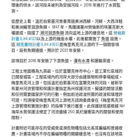
理後的供水。該河段未被列為受損河段。 2016 年進行了水質監
測。
從歷史上看，溫尼伯索基河曾養育過美洲西鯡、河鯡、大西洋鮭
和美洲鰻等洄游魚類。 1847 年，馬薩諸塞州勞倫斯的埃塞克斯大
壩建成，阻擋了
溯河洄游魚類
流向盆地上游的棲息地。這
勞倫斯
計畫 (LIHI #121)
以及上游的幾座水壩，此後都實施了
魚道
設施。
這
胡克塞特計畫 (LIHI #162)
是梅里馬克河上游的下一個開發項
目，設有魚類通道，預計於 2021 年安裝。
該項目於 2016 年安裝了下游魚道。
瀑布水潭
和運輸渠道。
工程土地面積為九英畝，位於富蘭克林市中心，是工業化區域的
已開發城區。工程區域內的河岸大部分由建築物和停車場組成。
梅里馬克河上游，包括溫尼伯索基河在富蘭克林的河段，被新罕
布夏州河流管理和保護計畫指定為州保護河流。擬議的開發活動
和任何需要國家許可的行動，例如前池疏浚所需的疏浚和填埋許
可證，均須接受梅里馬克河上游地方諮詢委員會在《梅里馬克河
上游管理和實施計劃》的指導下進行審查。此保護狀態還根據 NH
海岸水質保護法規定了河流邊緣 250 英尺緩衝區內的開發和使用
限制。
計畫附近可能存在的受威脅或瀕危物種包括北長耳蝙蝠和普通夜
鷹。計畫區域內不存在蝙蝠物種的關鍵棲息地，也沒有在該地區