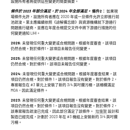
設施所有者將提供這些變更的簡要摘要。
條件於 2023 年部分滿足，於 2024 年全部滿足。
條件2：
如果現
場條件允許，設施所有者應在 2020 年或一旦條件允許立即進行前
池疏浚。業主應繼續依照《諒解備忘錄》與資源機構就下游通行
問題進行磋商，並應在年度合規提交文件中將下游通行措施的任
何變更通知 LIHI。
2026:
未發現任何重大變更或合規問題。根據年度審查，該項目
仍然合規。對於條件1，該項目未報告任何變更。
2025:
未發現任何重大變更或合規問題。根據年度審查，該項目
仍然合規。對於條件1，該項目未報告任何變更。
2024:
未發現任何重大變更或合規問題。根據年度審查結果，該
項目仍然合規。對於條件 1，該項目報告沒有變更。對於條件 2，
專案報告在 #3 單元上安裝了新的 3/4 英吋攔污柵，該柵欄滿足
MOA，因此滿足條件。
2023:
未發現任何重大變更或合規問題。根據年度審查結果，該
項目仍然合規。對於條件 1，該項目報告沒有變更。對於條件 2，
該專案報告疏浚已完成，因此部分滿足了該條件。
垃圾架
設計和
製造已經完成，計劃於 2023 年在 #3 機組上安裝新的 3/4 英吋攔
污柵。