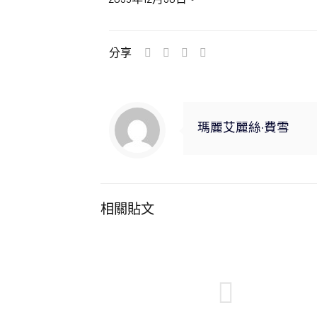
分享
瑪麗艾麗絲·費雪
相關貼文