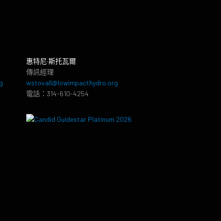
惠特尼·斯托瓦爾
傳訊經理
g
wstovall@lowimpacthydro.org
電話：314-610-4254
8