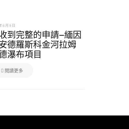
年 6 月 9 日
收到完整的申請—緬因
安德羅斯科金河拉姆
德瀑布項目
閱讀更多