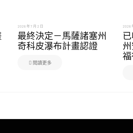
2026 年 7 月 2 日
2026 
畫
最終決定－馬薩諸塞州
已
奇科皮瀑布計畫認證
州
福
閱讀更多