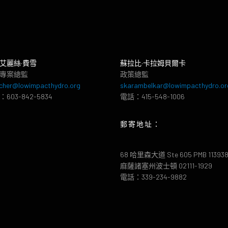
艾麗絲·費雪
蘇拉比·卡拉姆貝爾卡
專案總監
政策總監
cher@lowimpacthydro.org
skarambelkar@lowimpacthydro.or
603-842-5834
電話：415-548-1006
郵寄地址：
68 哈里森大道 Ste 605 PMB 11393
麻薩諸塞州波士頓 02111-1929
電話：339-234-9882