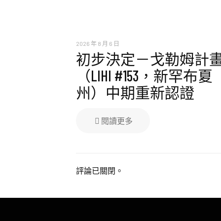
2026 年 8 月 6 日
初步決定－戈勒姆計
（LIHI #153，新罕布夏
州）中期重新認證
閱讀更多
評論已關閉。