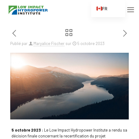
FR
EN
ES
ZH
Publié par
Maryalice Fischer
sur
5 octobre 2023
ZH_CN
5 octobre 2023 :
Le Low Impact Hydropower Institute a rendu sa
décision finale concernant la recertification du projet