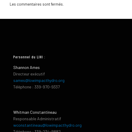
Les commentaires sont fermés.
Personnel du LIHI :
Shannon Ames
Directeur exécutif
sames@lowimpacthydro.org
Téléphone : 339-970-9337
Whitman Constantineau
Responsable Administratif
wconstantineau@lowimpacthydro.org
Téléphone : 339-234-9882