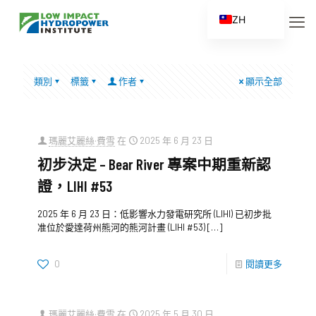
ZH
EN
ES
類別
標籤
作者
顯示全部
FR
ZH_CN
瑪麗艾麗絲·費雪
在
2025 年 6 月 23 日
初步決定 – Bear River 專案中期重新認
證，LIHI #53
2025 年 6 月 23 日：低影響水力發電研究所 (LIHI) 已初步批
准位於愛達荷州熊河的熊河計畫 (LIHI #53)
[…]
0
閱讀更多
瑪麗艾麗絲·費雪
在
2025 年 5 月 30 日