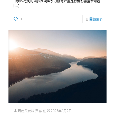
中奧科尼河的塔拉西淺灘水力發電計畫進行低影響重新認證
[…]
0
閱讀更多
瑪麗艾麗絲·費雪
在
2025年4月2日