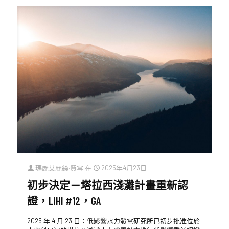
瑪麗艾麗絲·費雪
在
2025年4月23日
初步決定－塔拉西淺灘計畫重新認
證，LIHI #12，GA
2025 年 4 月 23 日：低影響水力發電研究所已初步批准位於