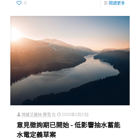
0
閱讀更多
瑪麗艾麗絲·費雪
在
2025年2月21日
意見徵詢期已開始 – 低影響抽水蓄能
水電定義草案