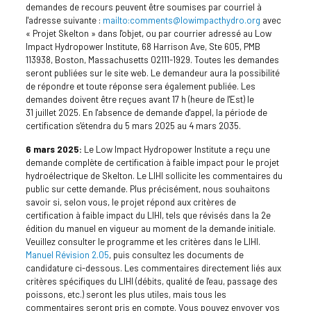
demandes de recours peuvent être soumises par courriel à
l'adresse suivante :
mailto:comments@lowimpacthydro.org
avec
« Projet Skelton » dans l'objet, ou par courrier adressé au Low
Impact Hydropower Institute, 68 Harrison Ave, Ste 605, PMB
113938, Boston, Massachusetts 02111-1929. Toutes les demandes
seront publiées sur le site web. Le demandeur aura la possibilité
de répondre et toute réponse sera également publiée. Les
demandes doivent être reçues avant 17 h (heure de l'Est) le
31 juillet 2025. En l'absence de demande d'appel, la période de
certification s'étendra du 5 mars 2025 au 4 mars 2035.
6 mars 2025
:
Le Low Impact Hydropower Institute a reçu une
demande complète de certification à faible impact pour le projet
hydroélectrique de Skelton. Le LIHI sollicite les commentaires du
public sur cette demande. Plus précisément, nous souhaitons
savoir si, selon vous, le projet répond aux critères de
certification à faible impact du LIHI, tels que révisés dans la 2e
édition du manuel en vigueur au moment de la demande initiale.
Veuillez consulter le programme et les critères dans le LIHI.
Manuel Révision 2.05
, puis consultez les documents de
candidature ci-dessous. Les commentaires directement liés aux
critères spécifiques du LIHI (débits, qualité de l'eau, passage des
poissons, etc.) seront les plus utiles, mais tous les
commentaires seront pris en compte. Vous pouvez envoyer vos