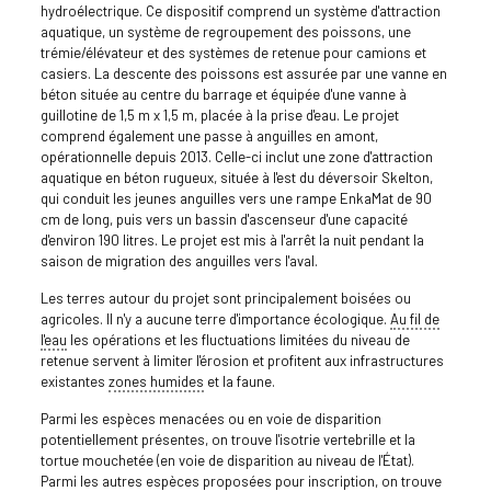
hydroélectrique. Ce dispositif comprend un système d'attraction
aquatique, un système de regroupement des poissons, une
trémie/élévateur et des systèmes de retenue pour camions et
casiers. La descente des poissons est assurée par une vanne en
béton située au centre du barrage et équipée d'une vanne à
guillotine de 1,5 m x 1,5 m, placée à la prise d'eau. Le projet
comprend également une passe à anguilles en amont,
opérationnelle depuis 2013. Celle-ci inclut une zone d'attraction
aquatique en béton rugueux, située à l'est du déversoir Skelton,
qui conduit les jeunes anguilles vers une rampe EnkaMat de 90
cm de long, puis vers un bassin d'ascenseur d'une capacité
d'environ 190 litres. Le projet est mis à l'arrêt la nuit pendant la
saison de migration des anguilles vers l'aval.
Les terres autour du projet sont principalement boisées ou
agricoles. Il n'y a aucune terre d'importance écologique.
Au fil de
l'eau
les opérations et les fluctuations limitées du niveau de
retenue servent à limiter l'érosion et profitent aux infrastructures
existantes
zones humides
et la faune.
Parmi les espèces menacées ou en voie de disparition
potentiellement présentes, on trouve l'isotrie vertebrille et la
tortue mouchetée (en voie de disparition au niveau de l'État).
Parmi les autres espèces proposées pour inscription, on trouve