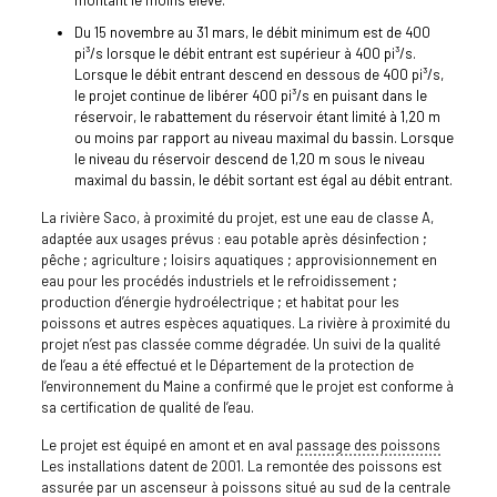
montant le moins élevé.
Du 15 novembre au 31 mars, le débit minimum est de 400
pi³/s lorsque le débit entrant est supérieur à 400 pi³/s.
Lorsque le débit entrant descend en dessous de 400 pi³/s,
le projet continue de libérer 400 pi³/s en puisant dans le
réservoir, le rabattement du réservoir étant limité à 1,20 m
ou moins par rapport au niveau maximal du bassin. Lorsque
le niveau du réservoir descend de 1,20 m sous le niveau
maximal du bassin, le débit sortant est égal au débit entrant.
La rivière Saco, à proximité du projet, est une eau de classe A,
adaptée aux usages prévus : eau potable après désinfection ;
pêche ; agriculture ; loisirs aquatiques ; approvisionnement en
eau pour les procédés industriels et le refroidissement ;
production d’énergie hydroélectrique ; et habitat pour les
poissons et autres espèces aquatiques. La rivière à proximité du
projet n’est pas classée comme dégradée. Un suivi de la qualité
de l’eau a été effectué et le Département de la protection de
l’environnement du Maine a confirmé que le projet est conforme à
sa certification de qualité de l’eau.
Le projet est équipé en amont et en aval
passage des poissons
Les installations datent de 2001. La remontée des poissons est
assurée par un ascenseur à poissons situé au sud de la centrale