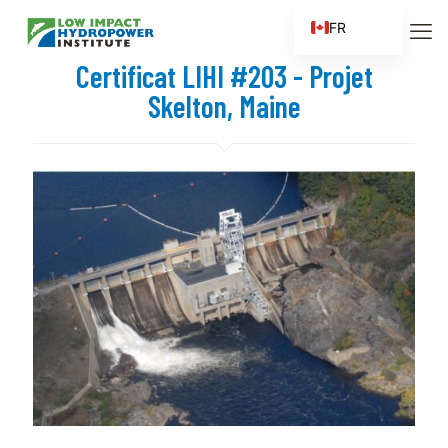
FR
EN
Certificat LIHI #203 - Projet
ES
Skelton, Maine
ZH
ZH_CN