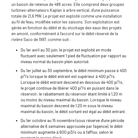
un bassin de retenue de 488 acres. Elle comprend deux groupes
turbines-alternateurs Kaplan à arbre vertical, d'une puissance
totale de 21,6 MW. Le projet est exploité comme une installation
au fil de l'eau, modifiée selon les saisons. Son exploitation est
gérée en fonction du débit et du stockage des eaux des projets
en amont, conformément à l'accord sur le débit réservé de la
rivière Saco de 1997, comme suit :
Du 1er avril au 30 juin, le projet est exploité en mode
fluctuant avec seulement 1 pied de fluctuation par rapport au
niveau normal du bassin plein autorisé.
Du 1er juillet au 30 septembre, le débit minimum passe à 400
pi³/s lorsque le débit entrant est supérieur à 400 pi³/s.
Lorsque le débit entrant descend en dessous de 400 pi³/s,
le projet continue de libérer 400 pi³/s en puisant dans le
réservoir, le rabattement du réservoir étant limité à 1,20 m
ou moins du niveau maximal du bassin. Lorsque le niveau
maximal du bassin descend de 1,20 m sous le niveau
maximal du bassin, le débit sortant est égal au débit entrant.
Du 1er octobre au 15 novembre (sous réserve d'une période
alternative de 6 semaines approuvée par l'agence), le débit
minimum augmente à 600 pi3/s ou à l'afflux, selon le