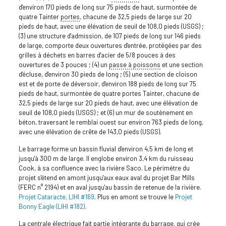
d'environ 170 pieds de long sur 75 pieds de haut, surmontée de
quatre Tainter
portes
, chacune de 32,5 pieds de large sur 20
pieds de haut, avec une élévation de seuil de 108,0 pieds (USGS) ;
(3) une structure d'admission, de 107 pieds de long sur 146 pieds
de large, comporte deux ouvertures d'entrée, protégées par des
grilles à déchets en barres d'acier de 5/8 pouces à des
ouvertures de 3 pouces ; (4) un
passe à poissons
et une section
d'écluse, d'environ 30 pieds de long ; (5) une section de cloison
est et de porte de déversoir, d'environ 188 pieds de long sur 75
pieds de haut, surmontée de quatre portes Tainter, chacune de
32,5 pieds de large sur 20 pieds de haut, avec une élévation de
seuil de 108,0 pieds (USGS) ; et (6) un mur de soutènement en
béton, traversant le remblai ouest sur environ 763 pieds de long,
avec une élévation de crête de 143,0 pieds (USGS).
Le barrage forme un bassin fluvial d'environ 4,5 km de long et
jusqu'à 300 m de large. Il englobe environ 3,4 km du ruisseau
Cook, à sa confluence avec la rivière Saco. Le périmètre du
projet s'étend en amont jusqu'aux eaux aval du projet Bar Mills
(FERC n° 2194) et en aval jusqu'au bassin de retenue de la rivière.
Projet Cataracte, LIHI #169
. Plus en amont se trouve le
Projet
Bonny Eagle (LIHI #182)
.
La centrale électrique fait partie intégrante du barrage, qui crée