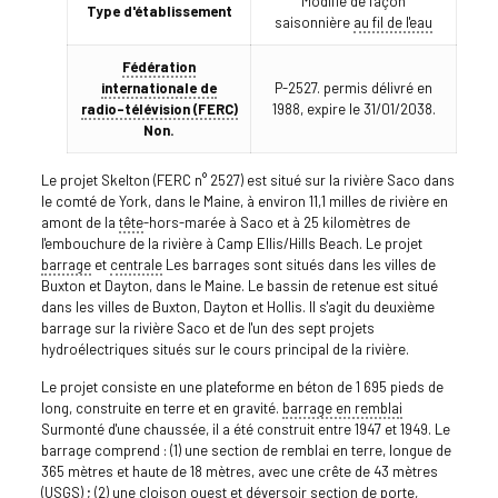
Modifié de façon
Type d'établissement
saisonnière
au fil de l'eau
Fédération
internationale de
P-2527. permis délivré en
radio-télévision (FERC)
1988, expire le 31/01/2038.
Non.
Le projet Skelton (FERC n° 2527) est situé sur la rivière Saco dans
le comté de York, dans le Maine, à environ 11,1 milles de rivière en
amont de la
tête
-hors-marée à Saco et à 25 kilomètres de
l'embouchure de la rivière à Camp Ellis/Hills Beach. Le projet
barrage
et
centrale
Les barrages sont situés dans les villes de
Buxton et Dayton, dans le Maine. Le bassin de retenue est situé
dans les villes de Buxton, Dayton et Hollis. Il s'agit du deuxième
barrage sur la rivière Saco et de l'un des sept projets
hydroélectriques situés sur le cours principal de la rivière.
Le projet consiste en une plateforme en béton de 1 695 pieds de
long, construite en terre et en gravité.
barrage en remblai
Surmonté d'une chaussée, il a été construit entre 1947 et 1949. Le
barrage comprend : (1) une section de remblai en terre, longue de
365 mètres et haute de 18 mètres, avec une crête de 43 mètres
(USGS) ; (2) une cloison ouest et
déversoir
section de porte,