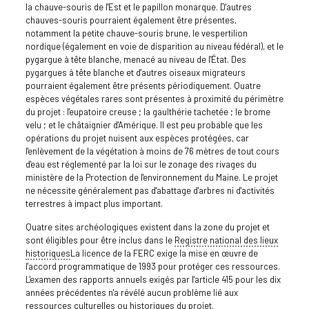
la chauve-souris de l'Est et le papillon monarque. D'autres
chauves-souris pourraient également être présentes,
notamment la petite chauve-souris brune, le vespertilion
nordique (également en voie de disparition au niveau fédéral), et le
pygargue à tête blanche, menacé au niveau de l'État. Des
pygargues à tête blanche et d'autres oiseaux migrateurs
pourraient également être présents périodiquement. Quatre
espèces végétales rares sont présentes à proximité du périmètre
du projet : l'eupatoire creuse ; la gaulthérie tachetée ; le brome
velu ; et le châtaignier d'Amérique. Il est peu probable que les
opérations du projet nuisent aux espèces protégées, car
l'enlèvement de la végétation à moins de 76 mètres de tout cours
d'eau est réglementé par la loi sur le zonage des rivages du
ministère de la Protection de l'environnement du Maine. Le projet
ne nécessite généralement pas d'abattage d'arbres ni d'activités
terrestres à impact plus important.
Quatre sites archéologiques existent dans la zone du projet et
sont éligibles pour être inclus dans le
Registre national des lieux
historiques
La licence de la FERC exige la mise en œuvre de
l'accord programmatique de 1993 pour protéger ces ressources.
L'examen des rapports annuels exigés par l'article 415 pour les dix
années précédentes n'a révélé aucun problème lié aux
ressources culturelles ou historiques du projet.