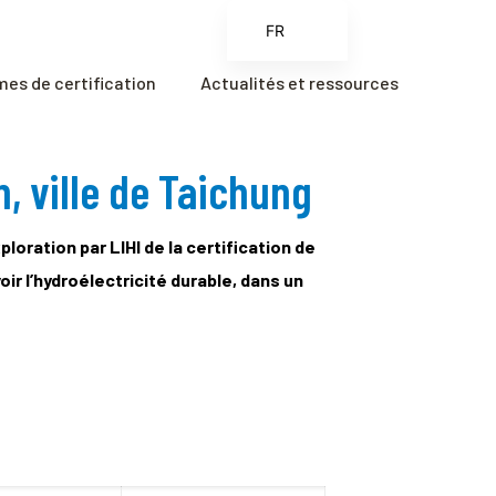
FR
EN
es de certification
Actualités et ressources
ES
ZH
n, ville de Taichung
ZH_CN
oration par LIHI de la certification de
oir l’hydroélectricité durable, dans un