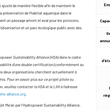
Em
t ajusté de manière flexible afin de maintenir le
a préservation de l'habitat aquatique dans le
ment un passage amont et aval pour les poissons,
Capac
'observation et un parc écologique public avec des
G
annu
ropower Sustainability Alliance (HSA) dans le cadre
d'ét
isabilité d'une double certification (conformément au
 Les deux organisations cherchent actuellement à
s. Pour en savoir plus sur ce projet pilote ou
, veuillez contacter la HSA et le LIHI à l'adresse
@hs-alliance.org
.
rég
jet Ma'an par l'Hydropower Sustainability Alliance,