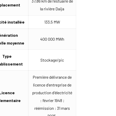
37,86 km de l'estuaire de
placement
la rivière Daija
ité installée
133,5 MW
énération
400 000 MWh
elle moyenne
Type
Stockage/pic
ablissement
Première délivrance de
licence d'entreprise de
Licence
production d'électricité
lementaire
: février 1948 ;
réémission : 31 mars
2025.