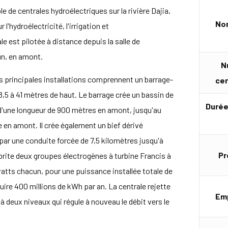
le de centrales hydroélectriques sur la rivière Dajia,
Nom
'hydroélectricité, l'irrigation et
e est pilotée à distance depuis la salle de
un, en amont.
N
s principales installations comprennent un barrage-
cer
8,5 à 41 mètres de haut. Le barrage crée un bassin de
Durée
 d'une longueur de 900 mètres en amont, jusqu'au
ée en amont. Il crée également un bief dérivé
 par une conduite forcée de 7,5 kilomètres jusqu'à
Pr
brite deux groupes électrogènes à turbine Francis à
watts chacun, pour une puissance installée totale de
uire 400 millions de kWh par an. La centrale rejette
Em
 deux niveaux qui régule à nouveau le débit vers le