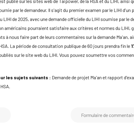
t publié sur les sites web de Taipower, de la HSA et du LIHI, ainsi qu
rnie par le demandeur. Il s'agit du premier examen par le LIHI d'un p
u LIHI de 2025, avec une demande officielle du LIHI soumise par le
n américains pourraient satisfaire aux critères et normes du LIHI, g
ts à nous faire part de leurs commentaires sur la demande Ma'an, ains
 HSA. La période de consultation publique de 60 jours prendra fin le
1
publiés sur le site web du LIHI. Vous pouvez soumettre vos commentair
r les sujets suivants :
Demande de projet Ma'an et rapport d'exa
c HSA.
s
Formulaire de commentair