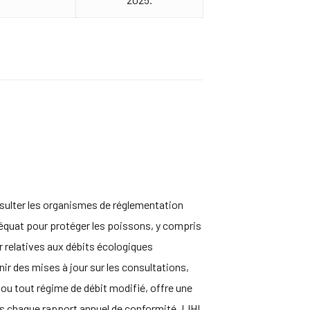
consulter les organismes de réglementation
déquat pour protéger les poissons, y compris
 relatives aux débits écologiques
rnir des mises à jour sur les consultations,
, ou tout régime de débit modifié, offre une
ns chaque rapport annuel de conformité. LIHI