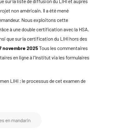
e sur la liste de diffusion du LIHI et auprès
rojet non américain. Il a été mené
 demandeur. Nous exploitons cette
râce à une double certification avec la HSA.
i que sur la certification du LIHI hors des
7 novembre 2025
Tous les commentaires
es en ligne à l'Institut via les formulaires
men LIHI ; le processus de cet examen de
es en mandarin