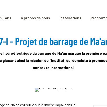
25 ans
À propos de nous
Installations
Programm
7-I - Projet de barrage de Ma'a
le hydroélectrique du barrage de Ma’an marque la première expl
gissant ainsi la mission de l’Institut, qui consiste à promouv
contexte international.
ge de Ma'an est situé sur la rivière Dajia, dans la