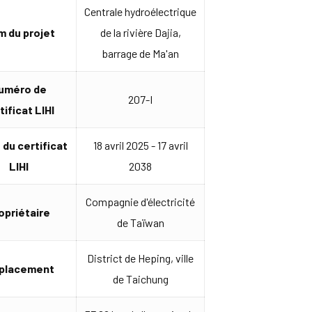
Centrale hydroélectrique
 du projet
de la rivière Dajia,
barrage de Ma'an
uméro de
207-I
tificat LIHI
 du certificat
18 avril 2025 - 17 avril
LIHI
2038
Compagnie d'électricité
opriétaire
de Taïwan
District de Heping, ville
placement
de Taichung