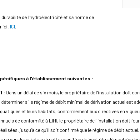
a durabilité de l'hydroélectricité et sa norme de
r ici.
ICI
.
pécifiques à l'établissement suivantes :
1 :
Dans un délai de six mois, le propriétaire de l'installation doit 
déterminer si le régime de débit minimal de dérivation actuel est a
quatiques et leurs habitats, conformément aux directives en vigueur
nuels de conformité à LIHI, le propriétaire de l'installation doit fou
alisées, jusqu'à ce qu'il soit confirmé que le régime de débit actuel
ts en vue de satisfaire à cette condition doivent être démontrés da