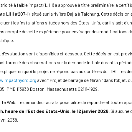
ctricité à faible impact (LIHI) a approuvé à titre préliminaire la certif
te LIHI #207-I), situé sur la rivière Dajia à Taichung. Cette décision
luent les installations situées hors des États-Unis, car il s'agit d'u
s compte de cette expérience pour envisager des modifications de n
ublique.
d'évaluation sont disponibles ci-dessous. Cette décision est proviso
ant formulé des observations sur la demande initiale durant la périod
t expliquer en quoi le projet ne répond pas aux critères du LIHI. Le
wimpacthydro.org
avec “ Projet de barrage de Ma'an ” dans l'objet,
605, PMB 113938 Boston, Massachusetts 02111-1929.
site Web. Le demandeur aura la possibilité de répondre et toute rép
, heure de l'Est des États-Unis, le 12 janvier 2026.
Si aucune d
avril 2038.