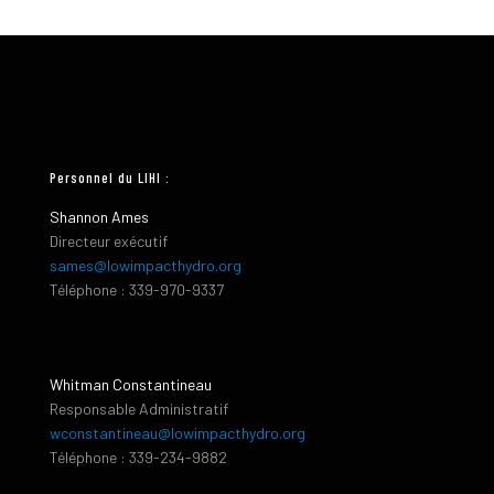
Personnel du LIHI :
Shannon Ames
Directeur exécutif
sames@lowimpacthydro.org
Téléphone : 339-970-9337
Whitman Constantineau
Responsable Administratif
wconstantineau@lowimpacthydro.org
Téléphone : 339-234-9882