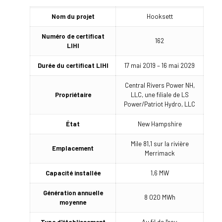
Nom du projet
Hooksett
Numéro de certificat
162
LIHI
Durée du certificat LIHI
17 mai 2019 – 16 mai 2029
Central Rivers Power NH,
Propriétaire
LLC, une filiale de LS
Power/Patriot Hydro, LLC
État
New Hampshire
Mile 81,1 sur la rivière
Emplacement
Merrimack
Capacité installée
1,6 MW
Génération annuelle
8 020 MWh
moyenne
Type d'établissement
Au fil de l'eau