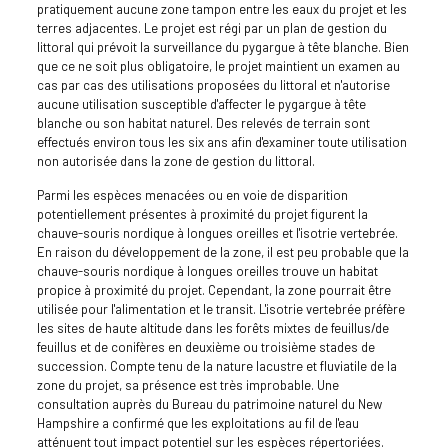
pratiquement aucune zone tampon entre les eaux du projet et les
terres adjacentes. Le projet est régi par un plan de gestion du
littoral qui prévoit la surveillance du pygargue à tête blanche. Bien
que ce ne soit plus obligatoire, le projet maintient un examen au
cas par cas des utilisations proposées du littoral et n'autorise
aucune utilisation susceptible d'affecter le pygargue à tête
blanche ou son habitat naturel. Des relevés de terrain sont
effectués environ tous les six ans afin d'examiner toute utilisation
non autorisée dans la zone de gestion du littoral.
Parmi les espèces menacées ou en voie de disparition
potentiellement présentes à proximité du projet figurent la
chauve-souris nordique à longues oreilles et l'isotrie vertebrée.
En raison du développement de la zone, il est peu probable que la
chauve-souris nordique à longues oreilles trouve un habitat
propice à proximité du projet. Cependant, la zone pourrait être
utilisée pour l'alimentation et le transit. L'isotrie vertebrée préfère
les sites de haute altitude dans les forêts mixtes de feuillus/de
feuillus et de conifères en deuxième ou troisième stades de
succession. Compte tenu de la nature lacustre et fluviatile de la
zone du projet, sa présence est très improbable. Une
consultation auprès du Bureau du patrimoine naturel du New
Hampshire a confirmé que les exploitations au fil de l'eau
atténuent tout impact potentiel sur les espèces répertoriées.