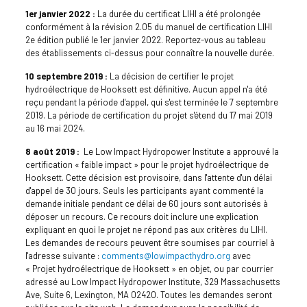
1er janvier 2022 :
La durée du certificat LIHI a été prolongée
conformément à la révision 2.05 du manuel de certification LIHI
2e édition publié le 1er janvier 2022. Reportez-vous au tableau
des établissements ci-dessus pour connaître la nouvelle durée.
10 septembre 2019 :
La décision de certifier le projet
hydroélectrique de Hooksett est définitive. Aucun appel n'a été
reçu pendant la période d'appel, qui s'est terminée le 7 septembre
2019. La période de certification du projet s'étend du 17 mai 2019
au 16 mai 2024.
8 août 2019 :
Le Low Impact Hydropower Institute a approuvé la
certification « faible impact » pour le projet hydroélectrique de
Hooksett. Cette décision est provisoire, dans l'attente d'un délai
d'appel de 30 jours. Seuls les participants ayant commenté la
demande initiale pendant ce délai de 60 jours sont autorisés à
déposer un recours. Ce recours doit inclure une explication
expliquant en quoi le projet ne répond pas aux critères du LIHI.
Les demandes de recours peuvent être soumises par courriel à
l'adresse suivante :
comments@lowimpacthydro.org
avec
« Projet hydroélectrique de Hooksett » en objet, ou par courrier
adressé au Low Impact Hydropower Institute, 329 Massachusetts
Ave, Suite 6, Lexington, MA 02420. Toutes les demandes seront