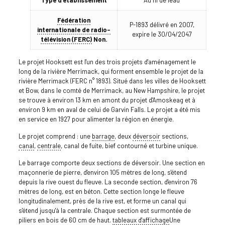
Fédération
P-1893 délivré en 2007,
internationale de radio-
expire le 30/04/2047
télévision (FERC)
Non.
Le projet Hooksett est l'un des trois projets d'aménagement le
long de la rivière Merrimack, qui forment ensemble le projet de la
rivière Merrimack (FERC n° 1893). Situé dans les villes de Hooksett
et Bow, dans le comté de Merrimack, au New Hampshire, le projet
se trouve à environ 13 km en amont du projet d'Amoskeag et à
environ 9 km en aval de celui de Garvin Falls. Le projet a été mis
en service en 1927 pour alimenter la région en énergie.
Le projet comprend : une
barrage
, deux
déversoir
sections,
canal
,
centrale
, canal de fuite, bief contourné et turbine unique.
Le barrage comporte deux sections de déversoir. Une section en
maçonnerie de pierre, d'environ 105 mètres de long, s'étend
depuis la rive ouest du fleuve. La seconde section, d'environ 76
mètres de long, est en béton. Cette section longe le fleuve
longitudinalement, près de la rive est, et forme un canal qui
s'étend jusqu'à la centrale. Chaque section est surmontée de
piliers en bois de 60 cm de haut.
tableaux d'affichage
Une