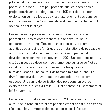
pH et en aluminium, avec les conséquences associées.
source
ponctuelle
Inconnu. Il est peu probable que les opérations du
projet contribuent à la dégradation de l'OD en raison de son
exploitation au fil de l'eau. Le pH est naturellement bas dans de
nombreuses eaux du New Hampshire et il est peu probable qu'il
soit causé par le projet.
Les espèces de poissons migrateurs présentes dans le
périmètre du projet comprennent l'alose savoureuse, le
gaspareau, le hareng d'été, l'éperlan arc-en-ciel, le saumon
atlantique et l'anguille d'Amérique. Des installations de passage en
amont sont actuellement en cours de développement et
devraient être achevées en novembre 2021. Un rocailleux naturel,
situé au niveau du déversoir, sera aménagé au large de l'îlot du
canal de fuite, avec des marches naturelles qui resteront
humides. Grâce à une hauteur de barrage minimale, l'anguille
d'Amérique devrait pouvoir passer avec
poisson anadrome
espèces. Une vanne de dérivation des poissons en aval est
exploitée entre le 1er avril et le 15 juillet et entre le 15 septembre et
le 15 novembre.
Le terrain du projet s'étend sur environ 20 hectares. Le littoral
autour de la zone du projet est principalement constitué de zones
résidentielles, commerciales et industrielles. Il n'existe