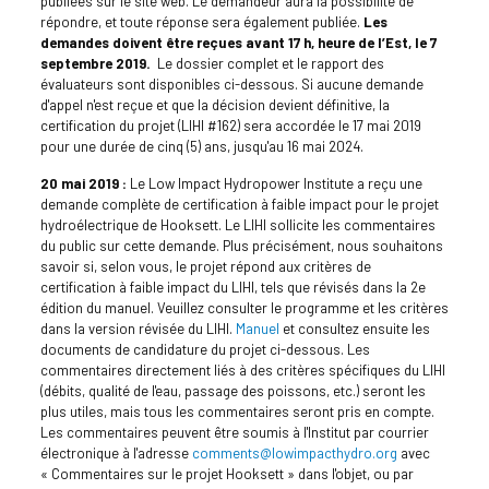
publiées sur le site web. Le demandeur aura la possibilité de
répondre, et toute réponse sera également publiée.
Les
demandes doivent être reçues avant 17 h, heure de l’Est, le 7
septembre 2019.
Le dossier complet et le rapport des
évaluateurs sont disponibles ci-dessous. Si aucune demande
d'appel n'est reçue et que la décision devient définitive, la
certification du projet (LIHI #162) sera accordée le 17 mai 2019
pour une durée de cinq (5) ans, jusqu'au 16 mai 2024.
20 mai 2019 :
Le Low Impact Hydropower Institute a reçu une
demande complète de certification à faible impact pour le projet
hydroélectrique de Hooksett. Le LIHI sollicite les commentaires
du public sur cette demande. Plus précisément, nous souhaitons
savoir si, selon vous, le projet répond aux critères de
certification à faible impact du LIHI, tels que révisés dans la 2e
édition du manuel. Veuillez consulter le programme et les critères
dans la version révisée du LIHI.
Manuel
et consultez ensuite les
documents de candidature du projet ci-dessous. Les
commentaires directement liés à des critères spécifiques du LIHI
(débits, qualité de l'eau, passage des poissons, etc.) seront les
plus utiles, mais tous les commentaires seront pris en compte.
Les commentaires peuvent être soumis à l'Institut par courrier
électronique à l'adresse
comments@lowimpacthydro.org
avec
« Commentaires sur le projet Hooksett » dans l'objet, ou par