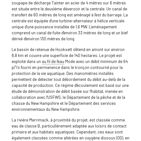
soupape de décharge Tainter en acier de 4 mètres sur 6 mètres
est située entre le deuxième déversoir et la centrale. Un canal de
transfert de 60 mètres de long est aménagé à l'est du barrage. La
centrale est équipée d'une turbine-alternateur à hélice verticale
unique d'une puissance installée de 1,6 MW. L'aménagement
comprend un canal de fuite d'environ 33 mètres de long et un bief
dérivé d'environ 130 mètres de long.
Le bassin de retenue de Hooksett s'étend en amont sur environ
8,8 km et couvre une superficie de 140 hectares. Le projet est
exploité dans un
au fil de l'eau
Mode avec un débit minimum de 64
pi³/s fourni en permanence dans le tronçon contourné pour la
protection de la vie aquatique. Des manomètres installés
permettent de détecter tout débordement du débit au-delà de la
capacité de production. Ce régime d'écoulement est basé sur une
étude de démonstration de débit basée sur l'habitat, menée en
collaboration avec l'USFWS, le Département de la pêche et de la
chasse du New Hampshire et le Département des services
environnementaux du New Hampshire.
La rivière Merrimack, à proximité du projet, est classée comme
eau de classe B, particulièrement adaptée aux loisirs de contact
primaire et aux habitats aquatiques. Cependant, ces eaux sont
également classées comme altérées en oxygène dissous (OD), en