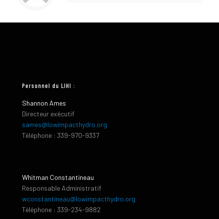
Personnel du LIHI :
Shannon Ames
Directeur exécutif
sames@lowimpacthydro.org
Téléphone : 339-970-9337
Whitman Constantineau
Responsable Administratif
wconstantineau@lowimpacthydro.org
Téléphone : 339-234-9882