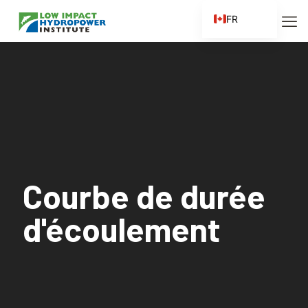
FR
EN
ES
ZH
ZH_CN
Courbe de durée
d'écoulement