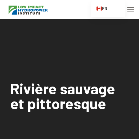
FR
EN
ES
ZH
ZH_CN
Rivière sauvage
et pittoresque