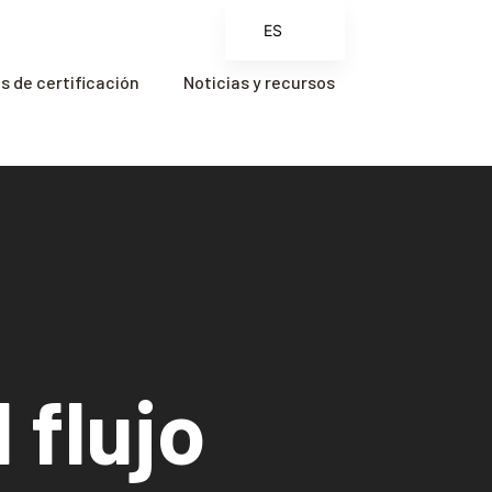
ES
EN
 de certificación
Noticias y recursos
FR
ZH
ZH_CN
 flujo