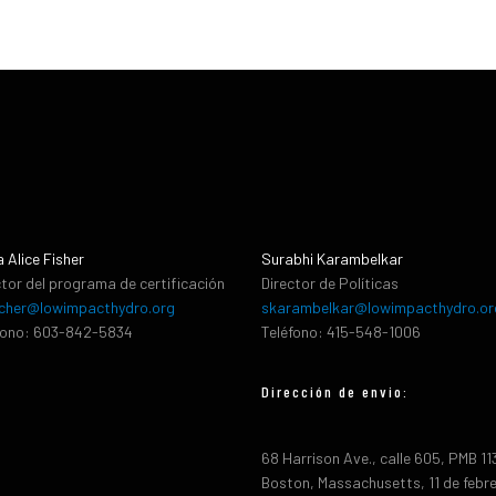
a Alice Fisher
Surabhi Karambelkar
ctor del programa de certificación
Director de Políticas
cher@lowimpacthydro.org
skarambelkar@lowimpacthydro.or
fono: 603-842-5834
Teléfono: 415-548-1006
Dirección de envio:
68 Harrison Ave., calle 605, PMB 1
Boston, Massachusetts, 11 de febr