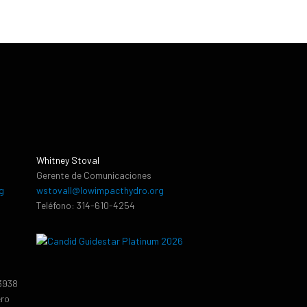
Whitney Stoval
Gerente de Comunicaciones
g
wstovall@lowimpacthydro.org
Teléfono: 314-610-4254
13938
ero