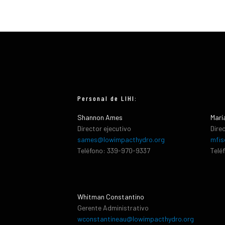
Personal de LIHI:
Shannon Ames
Marí
Director ejecutivo
Dire
sames@lowimpacthydro.org
mfis
Teléfono: 339-970-9337
Telé
Whitman Constantino
Gerente Administrativo
wconstantineau@lowimpacthydro.org