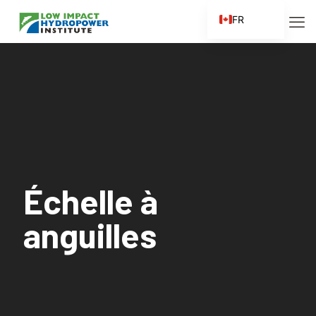
FR
EN
ES
ZH
ZH_CN
Échelle à
anguilles