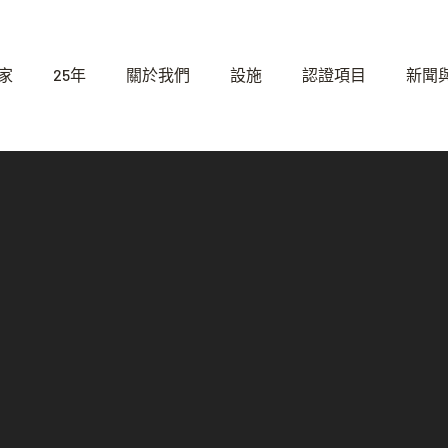
家
25年
關於我們
設施
認證項目
新聞