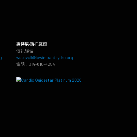
惠特尼·斯托瓦爾
傳訊經理
g
wstovall@lowimpacthydro.org
電話：314-610-4254
8