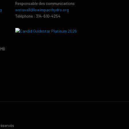
Responsable des communications
g
wstovall@lowimpacthydro.org
Téléphone : 314-610-4254
PMB
9
 réservés