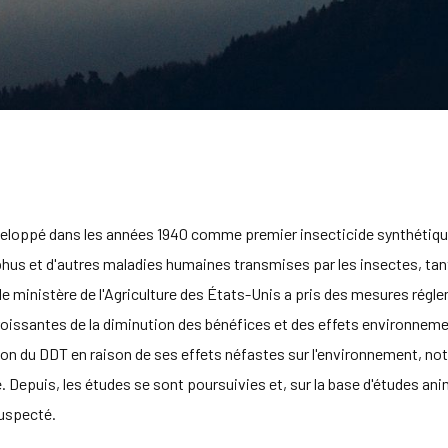
veloppé dans les années 1940 comme premier insecticide synthétique 
phus et d'autres maladies humaines transmises par les insectes, tant c
 le ministère de l'Agriculture des États-Unis a pris des mesures rég
roissantes de la diminution des bénéfices et des effets environneme
ion du DDT en raison de ses effets néfastes sur l'environnement, no
 Depuis, les études se sont poursuivies et, sur la base d'études anim
suspecté.