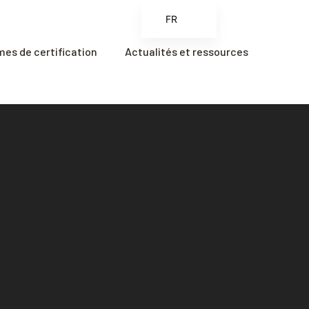
FR
EN
es de certification
Actualités et ressources
ES
ZH
ZH_CN