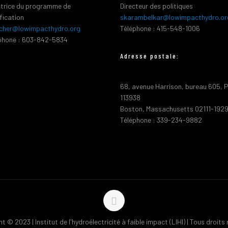
ctrice du programme de
Directeur des politiques
ification
skarambelkar@lowimpacthydro.or
cher@lowimpacthydro.org
Téléphone : 415-548-1006
phone : 603-842-5834
Adresse postale:
68, avenue Harrison, bureau 605, 
113938
Boston, Massachusetts 02111-192
Téléphone : 339-234-9882
t © 2023 | Institut de l'hydroélectricité à faible impact (LIHI) | Tous droits