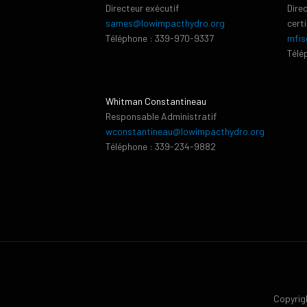
Directeur exécutif
Dire
sames@lowimpacthydro.org
cert
Téléphone : 339-970-9337
mfis
Télé
Whitman Constantineau
Responsable Administratif
wconstantineau@lowimpacthydro.org
Téléphone : 339-234-9882
Copyrigh