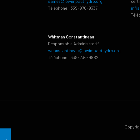
sames@lowimpacthydro.org
cert
Téléphone : 339-970-9337
mfis
Télé
Whitman Constantineau
Responsable Administratif
wconstantineau@lowimpacthydro.org
Téléphone : 339-234-9882
Copyrigh