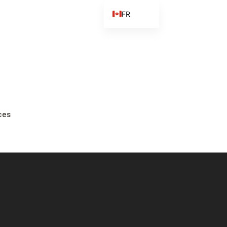
FR
EN
ES
ZH
ZH_CN
ces