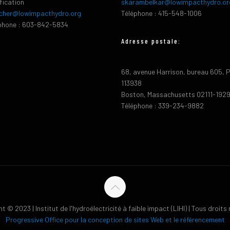
ification
skarambelkar@lowimpacthydro.or
cher@lowimpacthydro.org
Téléphone : 415-548-1006
phone : 603-842-5834
Adresse postale:
68, avenue Harrison, bureau 605, 
113938
Boston, Massachusetts 02111-192
Téléphone : 339-234-9882
t © 2023 | Institut de l'hydroélectricité à faible impact (LIHI) | Tous droits
Progressive Office pour la conception de sites Web et le référencement