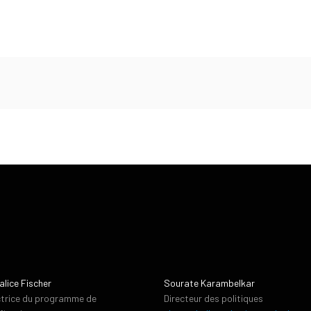
alice Fischer
Sourate Karambelkar
ctrice du programme de
Directeur des politiques