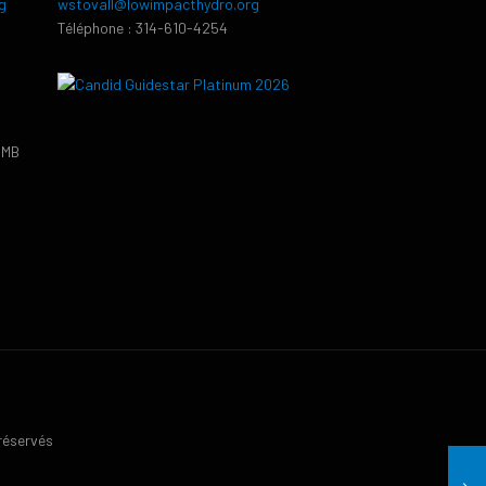
g
wstovall@lowimpacthydro.org
Téléphone : 314-610-4254
PMB
9
 réservés