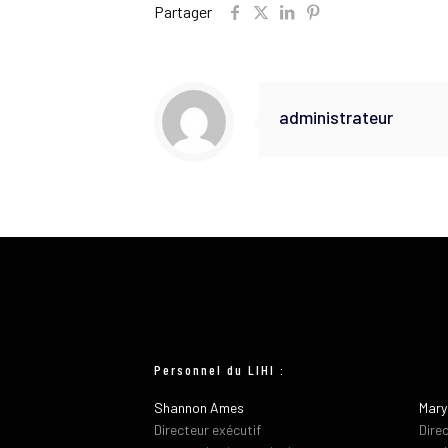
Partager
administrateur
Personnel du LIHI :
Shannon Ames
Mary
Directeur exécutif
Dire