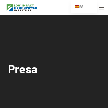
ES
EN
FR
ZH
ZH_CN
Presa