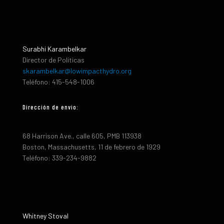
Surabhi Karambelkar
Director de Políticas
skarambelkar@lowimpacthydro.org
Teléfono: 415-548-1006
Dirección de envio:
68 Harrison Ave., calle 605, PMB 113938
Boston, Massachusetts, 11 de febrero de 1929
Teléfono: 339-234-9882
Whitney Stoval